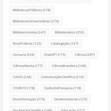
BibliotecasPúblicas
(378)
BibliotecasUniversitárias
(270)
Biblioteconomia
(247)
Bibliotecários
(355)
BoasPráticas
(123)
Catalogação
(137)
Censura
(326)
ChatGPT
(175)
Ciência
(287)
CiênciaAberta
(177)
CiênciaBrasileira
(149)
CoInfo
(246)
ComunicaçãoCientífica
(210)
COVID19
(178)
DadosDePesquisa
(118)
Desinformação
(375)
DireitosAutorais
(125)
DivulgaçãoCientífica
(248)
Educação
(217)