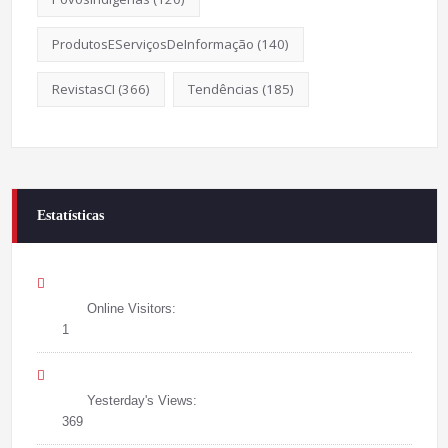
ProdutosEServiçosDeInformação
(140)
RevistasCI
(366)
Tendências
(185)
Estatísticas
Online Visitors:
1
Yesterday's Views:
369