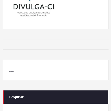
___
Pesquisar