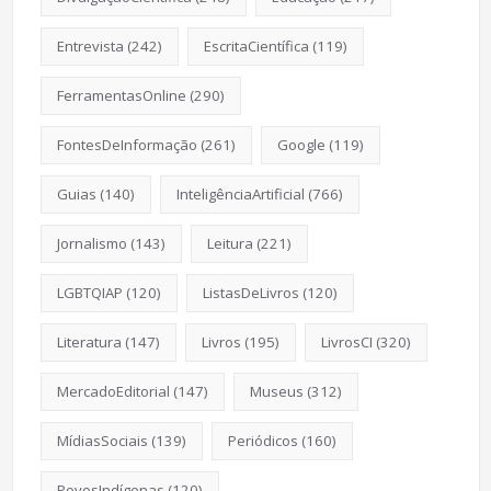
Entrevista
(242)
EscritaCientífica
(119)
FerramentasOnline
(290)
FontesDeInformação
(261)
Google
(119)
Guias
(140)
InteligênciaArtificial
(766)
Jornalismo
(143)
Leitura
(221)
LGBTQIAP
(120)
ListasDeLivros
(120)
Literatura
(147)
Livros
(195)
LivrosCI
(320)
MercadoEditorial
(147)
Museus
(312)
MídiasSociais
(139)
Periódicos
(160)
PovosIndígenas
(120)