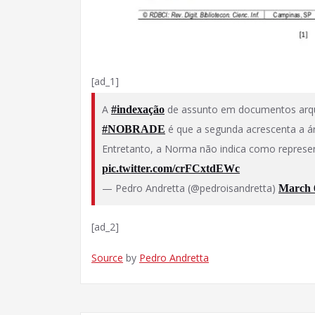
[ad_1]
A
de assunto em documentos arquiv
#indexação
é que a segunda acrescenta a ár
#NOBRADE
Entretanto, a Norma não indica como represen
pic.twitter.com/crFCxtdEWc
— Pedro Andretta (@pedroisandretta)
March 
[ad_2]
Source
by
Pedro Andretta