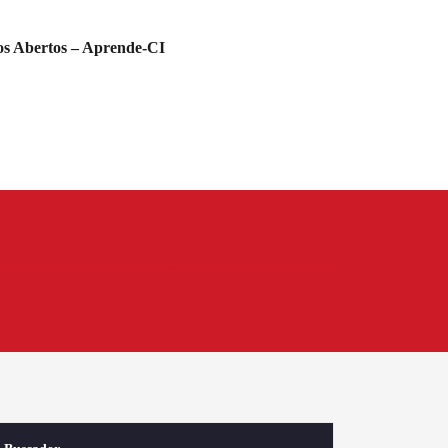
s Abertos – Aprende-CI
A #indexação de assunto em documentos arquivísticos | Uma das diferenças entre a…