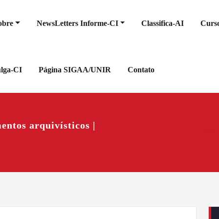
obre
NewsLetters Informe-CI
Classifica-AI
Curso
ulga-CI
Página SIGAA/UNIR
Contato
ntos arquivísticos |
Início