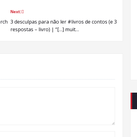
Next:
arch
3 desculpas para não ler #livros de contos (e 3
respostas – livro) | “[…] muit…