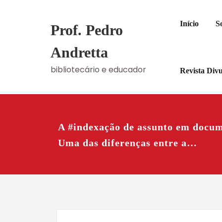
Skip
to
Início
S
Prof. Pedro
content
Andretta
bibliotecário e educador
Revista Div
A #indexação de assunto em docume
Uma das diferenças entre a…