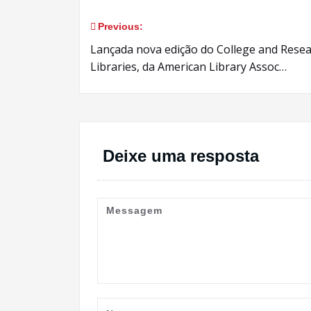
Previous:
Navegação
Lançada nova edição do College and Rese
de
Libraries, da American Library Assoc…
Post
Deixe uma resposta