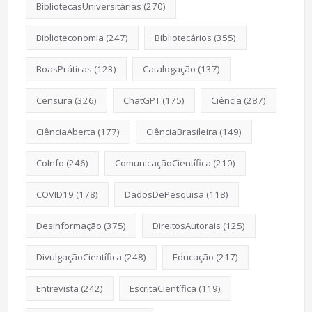
BibliotecasUniversitárias
(270)
Biblioteconomia
(247)
Bibliotecários
(355)
BoasPráticas
(123)
Catalogação
(137)
Censura
(326)
ChatGPT
(175)
Ciência
(287)
CiênciaAberta
(177)
CiênciaBrasileira
(149)
CoInfo
(246)
ComunicaçãoCientífica
(210)
COVID19
(178)
DadosDePesquisa
(118)
Desinformação
(375)
DireitosAutorais
(125)
DivulgaçãoCientífica
(248)
Educação
(217)
Entrevista
(242)
EscritaCientífica
(119)