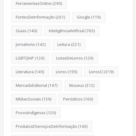
FerramentasOnline
(290)
FontesDeInformação
(261)
Google
(119)
Guias
(140)
InteligênciaArtificial
(763)
Jornalismo
(142)
Leitura
(221)
LGBTQIAP
(120)
ListasDeLivros
(120)
Literatura
(145)
Livros
(195)
LivrosCI
(319)
MercadoEditorial
(147)
Museus
(312)
MídiasSociais
(139)
Periódicos
(160)
PovosIndígenas
(120)
ProdutosEServiçosDeInformação
(140)