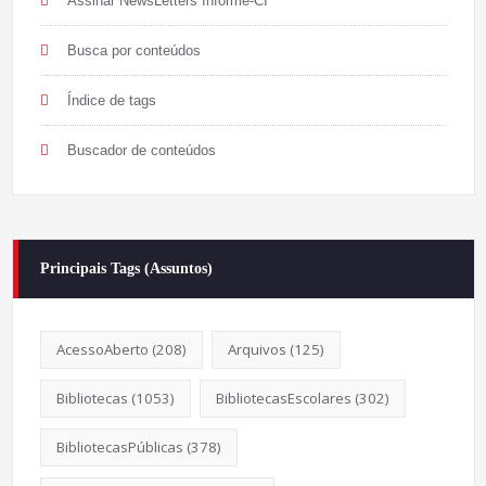
Assinar NewsLetters Informe-CI
Busca por conteúdos
Índice de tags
Buscador de conteúdos
Principais Tags (Assuntos)
AcessoAberto
(208)
Arquivos
(125)
Bibliotecas
(1053)
BibliotecasEscolares
(302)
BibliotecasPúblicas
(378)