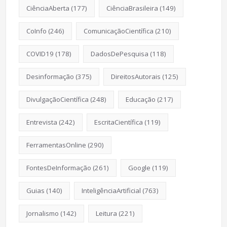
CiênciaAberta
(177)
CiênciaBrasileira
(149)
CoInfo
(246)
ComunicaçãoCientífica
(210)
COVID19
(178)
DadosDePesquisa
(118)
Desinformação
(375)
DireitosAutorais
(125)
DivulgaçãoCientífica
(248)
Educação
(217)
Entrevista
(242)
EscritaCientífica
(119)
FerramentasOnline
(290)
FontesDeInformação
(261)
Google
(119)
Guias
(140)
InteligênciaArtificial
(763)
Jornalismo
(142)
Leitura
(221)