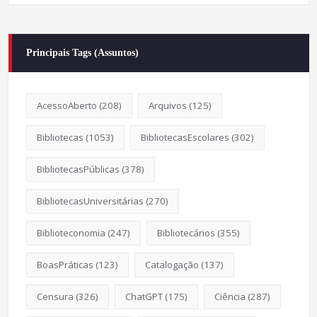
Principais Tags (Assuntos)
AcessoAberto
(208)
Arquivos
(125)
Bibliotecas
(1053)
BibliotecasEscolares
(302)
BibliotecasPúblicas
(378)
BibliotecasUniversitárias
(270)
Biblioteconomia
(247)
Bibliotecários
(355)
BoasPráticas
(123)
Catalogação
(137)
Censura
(326)
ChatGPT
(175)
Ciência
(287)