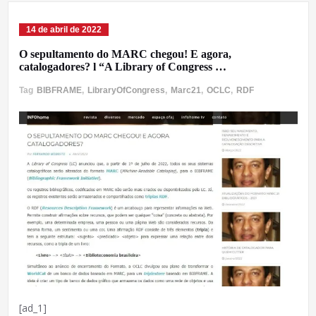
14 de abril de 2022
O sepultamento do MARC chegou! E agora,
catalogadores? l “A Library of Congress …
Tag
BIBFRAME
,
LibraryOfCongress
,
Marc21
,
OCLC
,
RDF
[ad_1]