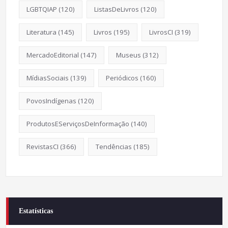
LGBTQIAP
(120)
ListasDeLivros
(120)
Literatura
(145)
Livros
(195)
LivrosCI
(319)
MercadoEditorial
(147)
Museus
(312)
MídiasSociais
(139)
Periódicos
(160)
PovosIndígenas
(120)
ProdutosEServiçosDeInformação
(140)
RevistasCI
(366)
Tendências
(185)
Estatísticas