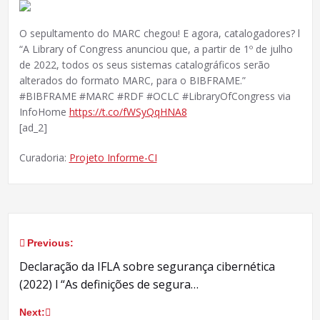
O sepultamento do MARC chegou! E agora, catalogadores? l
“A Library of Congress anunciou que, a partir de 1º de julho
de 2022, todos os seus sistemas catalográficos serão
alterados do formato MARC, para o BIBFRAME.”
#BIBFRAME #MARC #RDF #OCLC #LibraryOfCongress via
InfoHome
https://t.co/fWSyQqHNA8
[ad_2]
Curadoria:
Projeto Informe-CI
Previous:
Navegação
Declaração da IFLA sobre segurança cibernética
de
(2022) l “As definições de segura…
Post
Next: