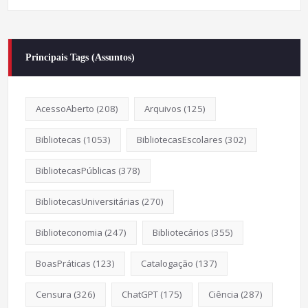
Principais Tags (Assuntos)
AcessoAberto
(208)
Arquivos
(125)
Bibliotecas
(1053)
BibliotecasEscolares
(302)
BibliotecasPúblicas
(378)
BibliotecasUniversitárias
(270)
Biblioteconomia
(247)
Bibliotecários
(355)
BoasPráticas
(123)
Catalogação
(137)
Censura
(326)
ChatGPT
(175)
Ciência
(287)