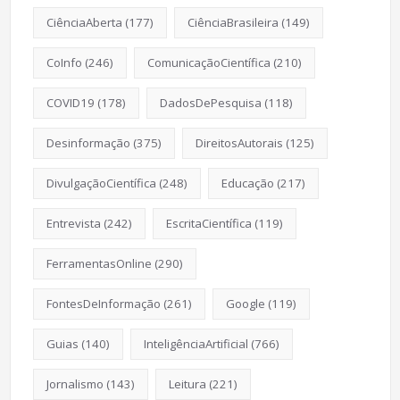
CiênciaAberta
(177)
CiênciaBrasileira
(149)
CoInfo
(246)
ComunicaçãoCientífica
(210)
COVID19
(178)
DadosDePesquisa
(118)
Desinformação
(375)
DireitosAutorais
(125)
DivulgaçãoCientífica
(248)
Educação
(217)
Entrevista
(242)
EscritaCientífica
(119)
FerramentasOnline
(290)
FontesDeInformação
(261)
Google
(119)
Guias
(140)
InteligênciaArtificial
(766)
Jornalismo
(143)
Leitura
(221)