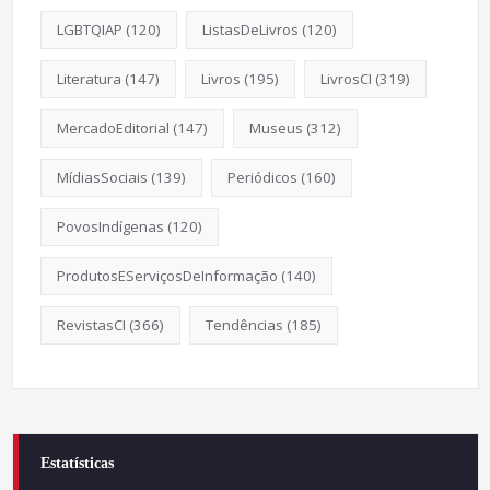
LGBTQIAP
(120)
ListasDeLivros
(120)
Literatura
(147)
Livros
(195)
LivrosCI
(319)
MercadoEditorial
(147)
Museus
(312)
MídiasSociais
(139)
Periódicos
(160)
PovosIndígenas
(120)
ProdutosEServiçosDeInformação
(140)
RevistasCI
(366)
Tendências
(185)
Estatísticas