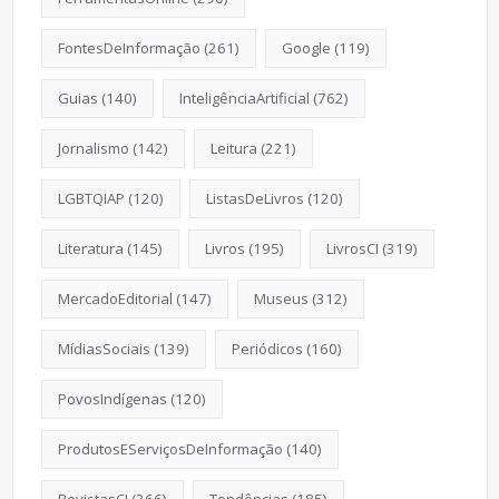
FontesDeInformação
(261)
Google
(119)
Guias
(140)
InteligênciaArtificial
(762)
Jornalismo
(142)
Leitura
(221)
LGBTQIAP
(120)
ListasDeLivros
(120)
Literatura
(145)
Livros
(195)
LivrosCI
(319)
MercadoEditorial
(147)
Museus
(312)
MídiasSociais
(139)
Periódicos
(160)
PovosIndígenas
(120)
ProdutosEServiçosDeInformação
(140)
RevistasCI
(366)
Tendências
(185)