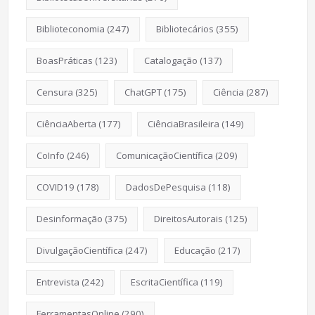
Biblioteconomia
(247)
Bibliotecários
(355)
BoasPráticas
(123)
Catalogação
(137)
Censura
(325)
ChatGPT
(175)
Ciência
(287)
CiênciaAberta
(177)
CiênciaBrasileira
(149)
CoInfo
(246)
ComunicaçãoCientífica
(209)
COVID19
(178)
DadosDePesquisa
(118)
Desinformação
(375)
DireitosAutorais
(125)
DivulgaçãoCientífica
(247)
Educação
(217)
Entrevista
(242)
EscritaCientífica
(119)
FerramentasOnline
(290)