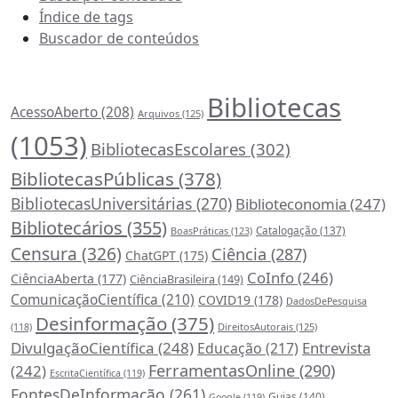
Índice de tags
Buscador de conteúdos
Principais Tags (Assuntos)
Bibliotecas
AcessoAberto
(208)
Arquivos
(125)
(1053)
BibliotecasEscolares
(302)
BibliotecasPúblicas
(378)
BibliotecasUniversitárias
(270)
Biblioteconomia
(247)
Bibliotecários
(355)
Catalogação
(137)
BoasPráticas
(123)
Censura
(326)
Ciência
(287)
ChatGPT
(175)
CoInfo
(246)
CiênciaAberta
(177)
CiênciaBrasileira
(149)
ComunicaçãoCientífica
(210)
COVID19
(178)
DadosDePesquisa
Desinformação
(375)
DireitosAutorais
(125)
(118)
DivulgaçãoCientífica
(248)
Entrevista
Educação
(217)
FerramentasOnline
(290)
(242)
EscritaCientífica
(119)
FontesDeInformação
(261)
Guias
(140)
Google
(119)