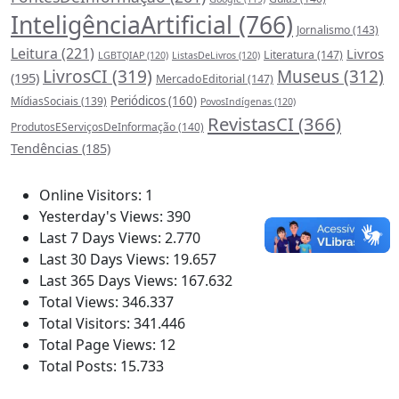
InteligênciaArtificial
(766)
Jornalismo
(143)
Leitura
(221)
Livros
Literatura
(147)
LGBTQIAP
(120)
ListasDeLivros
(120)
LivrosCI
(319)
Museus
(312)
(195)
MercadoEditorial
(147)
Periódicos
(160)
MídiasSociais
(139)
PovosIndígenas
(120)
RevistasCI
(366)
ProdutosEServiçosDeInformação
(140)
Tendências
(185)
Estatísticas
Online Visitors:
1
Yesterday's Views:
390
Last 7 Days Views:
2.770
Last 30 Days Views:
19.657
Last 365 Days Views:
167.632
Total Views:
346.337
Total Visitors:
341.446
Total Page Views:
12
Total Posts:
15.733