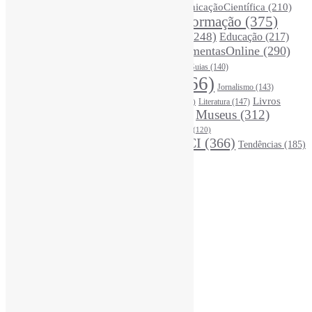
CoInfo
(246)
ComunicaçãoCientífica
(210)
CiênciaBrasileira
(149)
Desinformação
(375)
COVID19
(178)
DadosDePesquisa
(118)
DivulgaçãoCientífica
(248)
Educação
(217)
DireitosAutorais
(125)
FerramentasOnline
(290)
Entrevista
(242)
EscritaCientífica
(119)
FontesDeInformação
(261)
Guias
(140)
Google
(119)
InteligênciaArtificial
(766)
Jornalismo
(143)
Leitura
(221)
Livros
Literatura
(147)
LGBTQIAP
(120)
ListasDeLivros
(120)
LivrosCI
(319)
Museus
(312)
(195)
MercadoEditorial
(147)
Periódicos
(160)
MídiasSociais
(139)
PovosIndígenas
(120)
RevistasCI
(366)
Tendências
(185)
ProdutosEServiçosDeInformação
(140)
Estatísticas
Online Visitors:
2
Yesterday's Views:
390
Last 7 Days Views:
2.829
Last 30 Days Views:
19.716
Last 365 Days Views:
167.691
Total Views:
346.396
Total Visitors:
341.505
Total Page Views:
10
Total Posts:
15.733