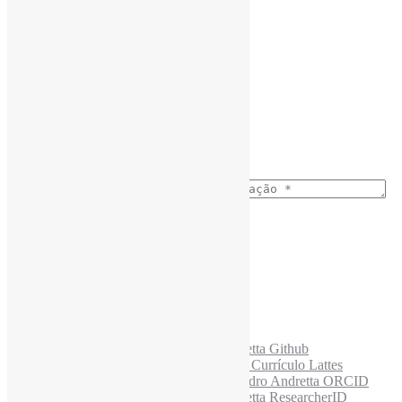
Assine a Informe-CI NewsLetters
Buscar correspondência exata
Nome completo
*
Busca no Títulos
Busca no Conteúdo
Ano do nascimento
*
E-mail para os NewsLetters
*
Acesse também