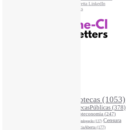
Recursos Informe-CI
Informe-CI
Assinar NewsLetters Informe-CI
Busca por conteúdos
Índice de tags
Buscador de conteúdos
Principais Tags (Assuntos)
Bibliotecas
(1053)
AcessoAberto
(208)
Arquivos
(125)
BibliotecasPúblicas
(378)
BibliotecasEscolares
(302)
BibliotecasUniversitárias
(270)
Biblioteconomia
(247)
Bibliotecários
(355)
Censura
Catalogação
(137)
BoasPráticas
(123)
(326)
Ciência
(287)
ChatGPT
(175)
CiênciaAberta
(177)