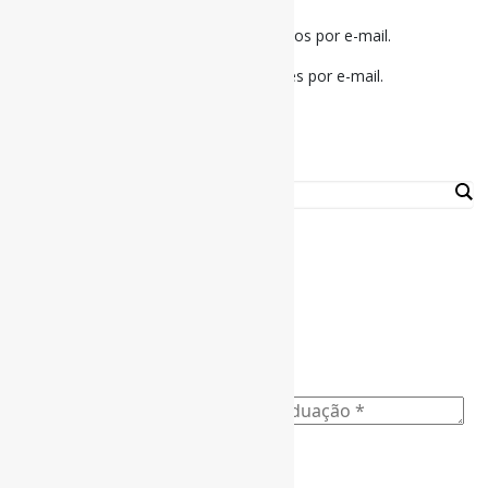
Notifique-me sobre novos comentários por e-mail.
Notifique-me sobre novas publicações por e-mail.
Buscador
Assine a Informe-CI NewsLetters
Nome completo
*
Ano do nascimento
*
E-mail para os NewsLetters
*