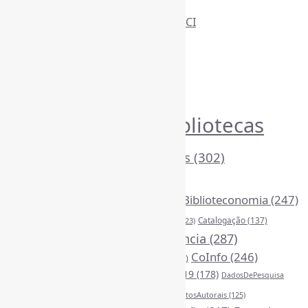
Informe-CI
Assinar NewsLetters Informe-CI
Busca por conteúdos
Índice de tags
Buscador de conteúdos
Principais Tags (Assuntos)
Bibliotecas
AcessoAberto
(208)
Arquivos
(125)
(1054)
BibliotecasEscolares
(302)
BibliotecasPúblicas
(378)
BibliotecasUniversitárias
(270)
Biblioteconomia
(247)
Bibliotecários
(355)
Catalogação
(137)
BoasPráticas
(123)
Censura
(326)
Ciência
(287)
ChatGPT
(175)
CoInfo
(246)
CiênciaAberta
(177)
CiênciaBrasileira
(149)
ComunicaçãoCientífica
(210)
COVID19
(178)
DadosDePesquisa
Desinformação
(375)
DireitosAutorais
(125)
(118)