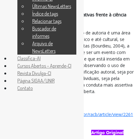
Últimas NewsLetters
Tag
Autoria
,
CiênciaAberta
Índice de tags
Autoria científica em pesquisas colaborativas frente à ciência
Relacionar tags
aberta / ACB
Buscador de
Embora se perceba que a determinação de autoria é uma área
informes
de disputas por capital científico, simbólico e até cultural, se
Arquivo de
considerar a participação de não cientistas (Bourdieu, 2004), a
NewsLetters
preposição da autoria coletiva não pode ser um evento com
Classifica-AI
critérios rígidos à medida que se entende que está inserida em
um contexto dinâmico, principalmente observando o uso de
Cursos Abertos – Aprende-CI
dados. Por isso, a flexibilização da identificação autoral, seja por
Revista Divulga-CI
meio de descrição das contribuições individuais, seja pela
Página SIGAA/UNIR
adoção de um nome coletivo, para uma conduta mais assertiva
Contato
e condizente com as ações da ciência aberta.
#Autoria #CiênciaAberta
Disponível em:
https://revista.acbsc.org.br/racb/article/view/2261