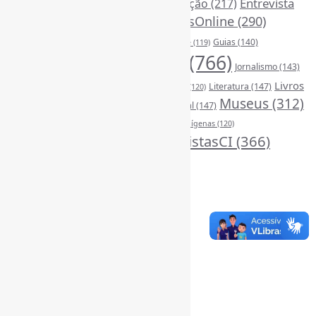
DivulgaçãoCientífica
(248)
Entrevista
Educação
(217)
FerramentasOnline
(290)
(242)
EscritaCientífica
(119)
FontesDeInformação
(261)
Guias
(140)
Google
(119)
InteligênciaArtificial
(766)
Jornalismo
(143)
Leitura
(221)
Livros
Literatura
(147)
LGBTQIAP
(120)
ListasDeLivros
(120)
LivrosCI
(320)
Museus
(312)
(195)
MercadoEditorial
(147)
Periódicos
(160)
MídiasSociais
(139)
PovosIndígenas
(120)
RevistasCI
(366)
ProdutosEServiçosDeInformação
(140)
Tendências
(185)
Estatísticas
Online Visitors:
0
Yesterday's Views:
369
Last 7 Days Views:
2.490
Last 30 Days Views:
19.616
Last 365 Days Views:
167.820
Total Views:
346.700
Total Visitors:
341.796
Total Page Views:
13