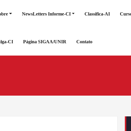
obre
NewsLetters Informe-CI
Classifica-AI
Curso
ulga-CI
Página SIGAA/UNIR
Contato