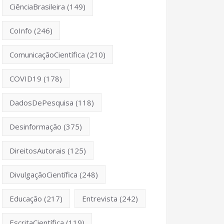
CiênciaBrasileira
(149)
CoInfo
(246)
ComunicaçãoCientífica
(210)
COVID19
(178)
DadosDePesquisa
(118)
Desinformação
(375)
DireitosAutorais
(125)
DivulgaçãoCientífica
(248)
Educação
(217)
Entrevista
(242)
EscritaCientífica
(119)