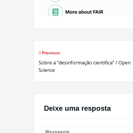
Previous:
Navegação
Sobre a “desinformação científica” / Open
de
Science
Post
Deixe uma resposta