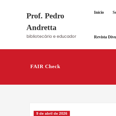
Skip
to
Início
S
Prof. Pedro
content
Andretta
bibliotecário e educador
Revista Div
FAIR Check
9 de abril de 2026