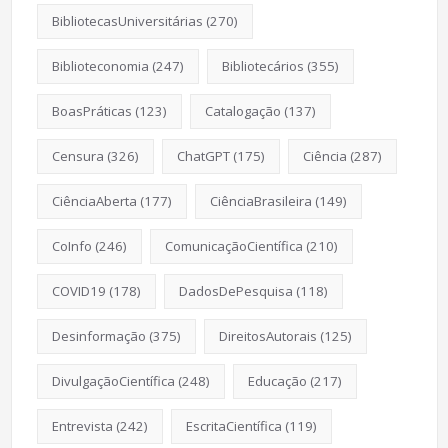
BibliotecasUniversitárias
(270)
Biblioteconomia
(247)
Bibliotecários
(355)
BoasPráticas
(123)
Catalogação
(137)
Censura
(326)
ChatGPT
(175)
Ciência
(287)
CiênciaAberta
(177)
CiênciaBrasileira
(149)
CoInfo
(246)
ComunicaçãoCientífica
(210)
COVID19
(178)
DadosDePesquisa
(118)
Desinformação
(375)
DireitosAutorais
(125)
DivulgaçãoCientífica
(248)
Educação
(217)
Entrevista
(242)
EscritaCientífica
(119)