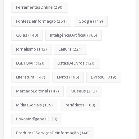
FerramentasOnline
(290)
FontesDeInformação
(261)
Google
(119)
Guias
(140)
InteligênciaArtificial
(766)
Jornalismo
(143)
Leitura
(221)
LGBTQIAP
(120)
ListasDeLivros
(120)
Literatura
(147)
Livros
(195)
LivrosCI
(319)
MercadoEditorial
(147)
Museus
(312)
MídiasSociais
(139)
Periódicos
(160)
PovosIndígenas
(120)
ProdutosEServiçosDeInformação
(140)