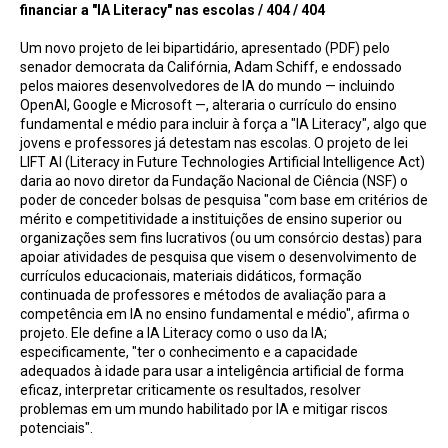
financiar a "IA Literacy" nas escolas / 404 / 404
Um novo projeto de lei bipartidário, apresentado (PDF) pelo
senador democrata da Califórnia, Adam Schiff, e endossado
pelos maiores desenvolvedores de IA do mundo — incluindo
OpenAI, Google e Microsoft —, alteraria o currículo do ensino
fundamental e médio para incluir à força a "IA Literacy", algo que
jovens e professores já detestam nas escolas. O projeto de lei
LIFT AI (Literacy in Future Technologies Artificial Intelligence Act)
daria ao novo diretor da Fundação Nacional de Ciência (NSF) o
poder de conceder bolsas de pesquisa "com base em critérios de
mérito e competitividade a instituições de ensino superior ou
organizações sem fins lucrativos (ou um consórcio destas) para
apoiar atividades de pesquisa que visem o desenvolvimento de
currículos educacionais, materiais didáticos, formação
continuada de professores e métodos de avaliação para a
competência em IA no ensino fundamental e médio", afirma o
projeto. Ele define a IA Literacy como o uso da IA;
especificamente, "ter o conhecimento e a capacidade
adequados à idade para usar a inteligência artificial de forma
eficaz, interpretar criticamente os resultados, resolver
problemas em um mundo habilitado por IA e mitigar riscos
potenciais".