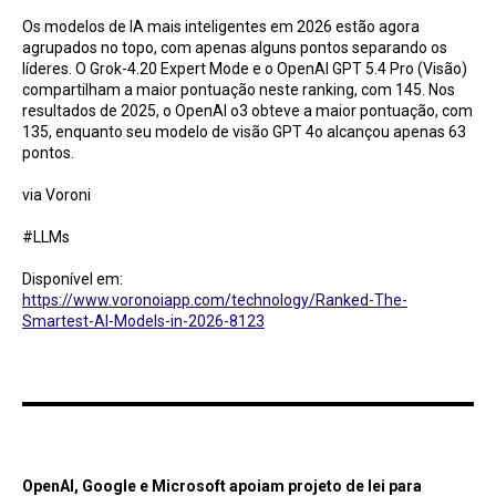
Os modelos de IA mais inteligentes em 2026 estão agora
agrupados no topo, com apenas alguns pontos separando os
líderes. O Grok-4.20 Expert Mode e o OpenAI GPT 5.4 Pro (Visão)
compartilham a maior pontuação neste ranking, com 145. Nos
resultados de 2025, o OpenAI o3 obteve a maior pontuação, com
135, enquanto seu modelo de visão GPT 4o alcançou apenas 63
pontos.
via Voroni
#LLMs
Disponível em:
https://www.voronoiapp.com/technology/Ranked-The-
Smartest-AI-Models-in-2026-8123
OpenAI, Google e Microsoft apoiam projeto de lei para financiar a "IA Literacy" nas
escolas / 404
OpenAI, Google e Microsoft apoiam projeto de lei para