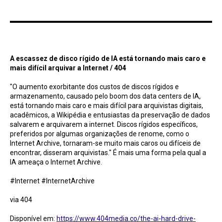
A escassez de disco rígido de IA está tornando mais caro e mais difícil arquivar a
Internet / 404
A escassez de disco rígido de IA está tornando mais caro e
mais difícil arquivar a Internet / 404
"O aumento exorbitante dos custos de discos rígidos e
armazenamento, causado pelo boom dos data centers de IA,
está tornando mais caro e mais difícil para arquivistas digitais,
acadêmicos, a Wikipédia e entusiastas da preservação de dados
salvarem e arquivarem a internet. Discos rígidos específicos,
preferidos por algumas organizações de renome, como o
Internet Archive, tornaram-se muito mais caros ou difíceis de
encontrar, disseram arquivistas." É mais uma forma pela qual a
IA ameaça o Internet Archive.
#Internet #InternetArchive
via 404
Disponível em:
https://www.404media.co/the-ai-hard-drive-