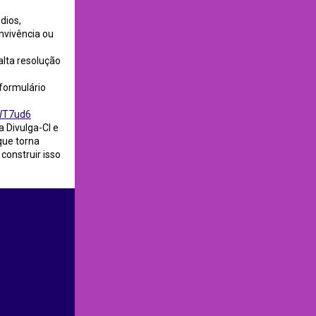
dios,
nvivência ou
lta resolução
 formulário
aWT7ud6
 Divulga-CI e
que torna
construir isso