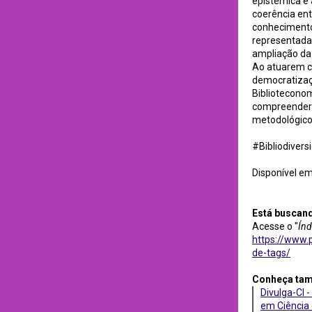
epistêmica e
coerência ent
conhecimento 
representadas
ampliação da 
Ao atuarem c
democratizaç
Biblioteconom
compreender d
metodológico
#Bibliodiver
Disponível e
Está buscan
Acesse o "
Índ
https://www.p
de-tags/
Conheça ta
Divulga-CI -
em Ciência