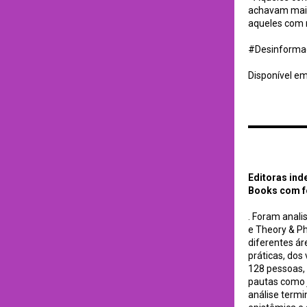
achavam mais 
aqueles com n
#Desinforma
Disponível e
Editoras independe
Press / PPGCI - U
Editoras ind
Books com fo
. Foram anali
e Theory & P
diferentes á
práticas, dos
128 pessoas, 
pautas como ju
análise termi