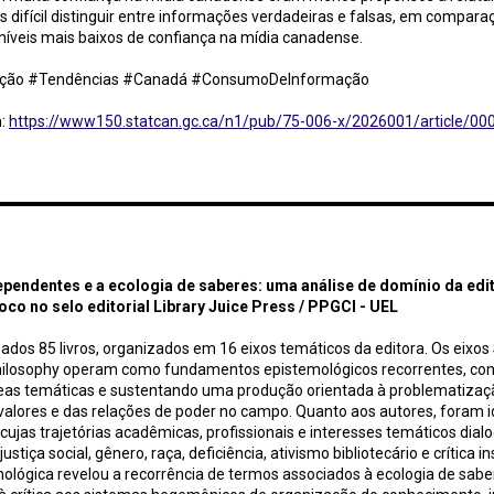
difícil distinguir entre informações verdadeiras e falsas, em compar
íveis mais baixos de confiança na mídia canadense.
ção #Tendências #Canadá #ConsumoDeInformação
m:
https://www150.statcan.gc.ca/n1/pub/75-006-x/2026001/article/00
ntes e a ecologia de saberes: uma análise de domínio da editora Litwin Books com foco no selo edit
EL
ependentes e a ecologia de saberes: uma análise de domínio da edit
co no selo editorial Library Juice Press / PPGCI - UEL
sados 85 livros, organizados em 16 eixos temáticos da editora. Os eixos 
hilosophy operam como fundamentos epistemológicos recorrentes, co
reas temáticas e sustentando uma produção orientada à problematizaç
 valores e das relações de poder no campo. Quanto aos autores, foram i
cujas trajetórias acadêmicas, profissionais e interesses temáticos di
stiça social, gênero, raça, deficiência, ativismo bibliotecário e crítica in
nológica revelou a recorrência de termos associados à ecologia de saber