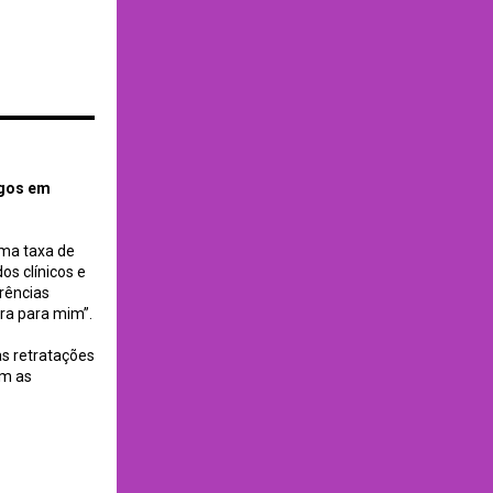
igos em
uma taxa de
os clínicos e
rências
ora para mim”.
as retratações
am as