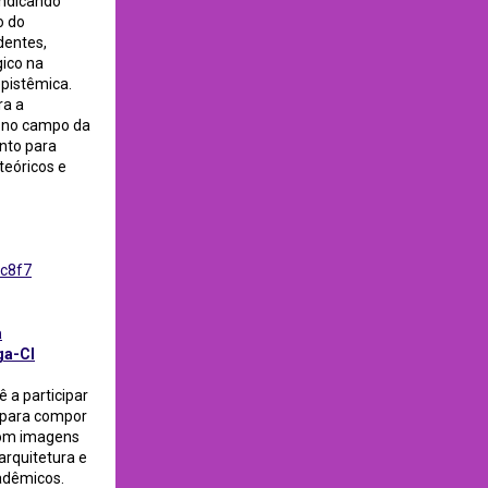
indicando
o do
dentes,
gico na
epistêmica.
ra a
s no campo da
nto para
teóricos e
8c8f7
a
ga-CI
ê a participar
 para compor
com imagens
arquitetura e
adêmicos.