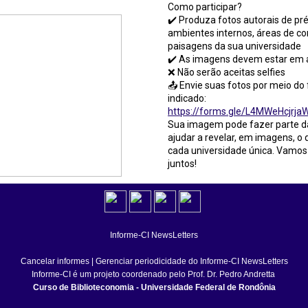
Como participar?
✔️ Produza fotos autorais de pré
ambientes internos, áreas de co
paisagens da sua universidade
✔️ As imagens devem estar em a
❌ Não serão aceitas selfies
📤 Envie suas fotos por meio do
indicado:
https://forms.gle/L4MWeHcjrj
Sua imagem pode fazer parte da
ajudar a revelar, em imagens, o 
cada universidade única. Vamos 
juntos!
Informe-CI NewsLetters
Cancelar informes
|
Gerenciar periodicidade do Informe-CI NewsLetters
Informe-CI é um projeto coordenado pelo Prof. Dr. Pedro Andretta
Curso de Biblioteconomia - Universidade Federal de Rondônia