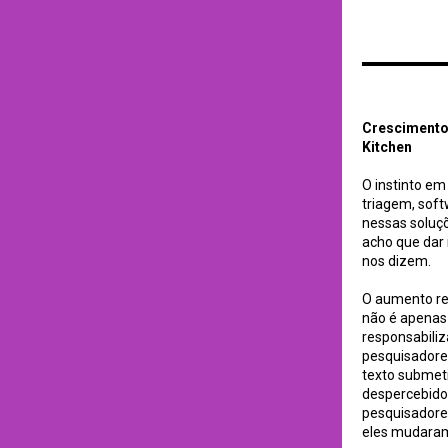
Crescimento é sem
Crescimento 
Kitchen
O instinto e
triagem, soft
nessas soluçõ
acho que dar 
nos dizem.
O aumento rep
não é apenas 
responsabili
pesquisadore
texto submet
despercebido 
pesquisadore
eles mudaram