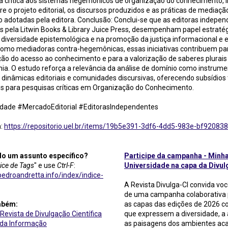
 à crítica aos sistemas hegemônicos de organização do conhecimento, 
re o projeto editorial, os discursos produzidos e as práticas de mediaçã
adotadas pela editora. Conclusão: Conclui-se que as editoras indepen
 pela Litwin Books & Library Juice Press, desempenham papel estraté
diversidade epistemológica e na promoção da justiça informacional e 
omo mediadoras contra-hegemônicas, essas iniciativas contribuem pa
ão do acesso ao conhecimento e para a valorização de saberes plurai
ia. O estudo reforça a relevância da análise de domínio como instrume
inâmicas editoriais e comunidades discursivas, oferecendo subsídios 
s para pesquisas críticas em Organização do Conhecimento.
sidade #MercadoEditorial #EditorasIndependentes
m:
https://repositorio.uel.br/items/19b5e391-3df6-4dd5-983e-bf92083
do um assunto específico?
Participe da campanha - Minh
ice de Tags
" e use
Ctrl-F
:
Universidade na capa da Divul
edroandretta.info/index/indice-
A Revista Divulga-CI convida voc
de uma campanha colaborativa
mbém:
as capas das edições de 2026 
 Revista de Divulgação Científica
que expressem a diversidade, a 
 da Informação
as paisagens dos ambientes ac