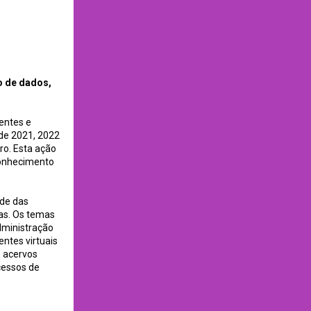
Abecin
o de dados,
entes e
de 2021, 2022
ro. Esta ação
conhecimento
ade das
as. Os temas
dministração
entes virtuais
e acervos
ocessos de