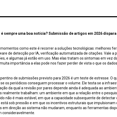
pre uma boa notícia? Submissão de artigos em 2026 dispara / Scholarly Kitchen
é sempre uma boa notícia? Submissão de artigos em 2026 dispara 
m momentos como este é recorrer a soluções tecnológicas: melhores fe
ware de detecção por IA, verificação automatizada de citações. Vale a p
es, e algumas já estão em uso. Mas elas tratam os sintomas em vez da
muita importância a elas pode nos fazer perder de vista o que os dado
entino de submissões previsto para 2026 é um teste de estresse. O qu
se os periódicos conseguem processar o volume. Ele testa se a infraes
zação da qual a revisão por pares depende ainda é adequada ao ambien
s realmente trabalham: um ambiente em que a relação entre o pesquis
ido não é mais estável, em que a capacidade subsequente de detectar 
está sob pressão e em que os incentivos estruturais que impulsionam 
s em direção ao sistema não mudaram, enquanto as ferramentas dispo
 consideravelmente.