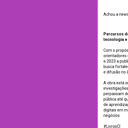
Achou a newsl
Percursos de pesqu
Percursos de
tecnologia e
Com o propósi
orientadores
e 2023 a publ
busca fortal
e difusão no 
A obra está o
investigaçõe
perpassam de
pública até q
de aprendizag
digitais em m
negócios.
#LivrosCI