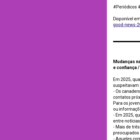
#Periódicos 
Disponível e
good-news-20
Mudanças na perce
Mudanças na
e confiança 
Em 2025, qua
suspeitavam 
- Os canaden
contatos próx
Para os joven
ou informaçõ
- Em 2025, qu
entre notícia
- Mais de tr
preocupados 
- Aqueles co