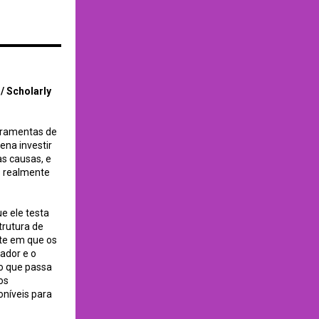
/ Scholarly
rramentas de
ena investir
s causas, e
s realmente
e ele testa
trutura de
te em que os
ador e o
o que passa
os
níveis para