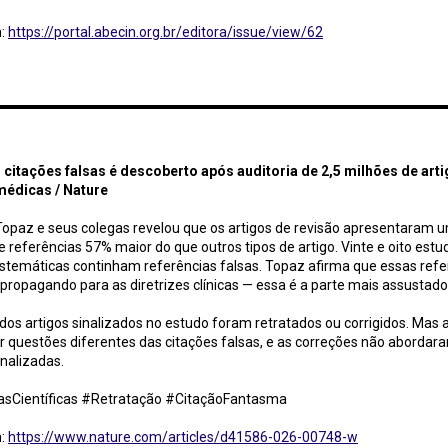
m:
https://portal.abecin.org.br/editora/issue/view/62
es falsas é descoberto após auditoria de 2,5 milhões de artigos em ciências biomédicas / Nature
citações falsas é descoberto após auditoria de 2,5 milhões de art
médicas / Nature
Topaz e seus colegas revelou que os artigos de revisão apresentaram 
e referências 57% maior do que outros tipos de artigo. Vinte e oito estud
istemáticas continham referências falsas. Topaz afirma que essas refe
propagando para as diretrizes clínicas — essa é a parte mais assustad
os artigos sinalizados no estudo foram retratados ou corrigidos. Mas 
 questões diferentes das citações falsas, e as correções não abordar
inalizadas.
sCientíficas #Retratação #CitaçãoFantasma
m:
https://www.nature.com/articles/d41586-026-00748-w