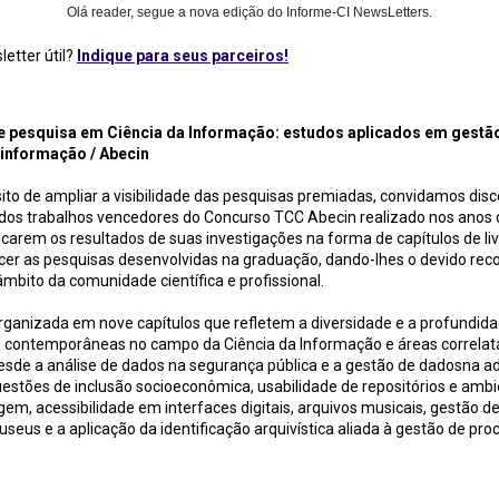
Olá reader, segue a nova edição do Informe-CI NewsLetters.
etter útil?
Indique para seus parceiros!
isa em Ciência da Informação: estudos aplicados em gestão de dados, tecnologia e informação / 
 pesquisa em Ciência da Informação: estudos aplicados em gestã
 informação / Abecin
to de ampliar a visibilidade das pesquisas premiadas, convidamos disc
 dos trabalhos vencedores do Concurso TCC Abecin realizado nos anos 
icarem os resultados de suas investigações na forma de capítulos de liv
ecer as pesquisas desenvolvidas na graduação, dando-lhes o devido re
âmbito da comunidade científica e profissional.
rganizada em nove capítulos que refletem a diversidade e a profundid
s contemporâneas no campo da Ciência da Informação e áreas correlat
sde a análise de dados na segurança pública e a gestão de dadosna a
uestões de inclusão socioeconômica, usabilidade de repositórios e ambi
em, acessibilidade em interfaces digitais, arquivos musicais, gestão d
useus e a aplicação da identificação arquivística aliada à gestão de pr