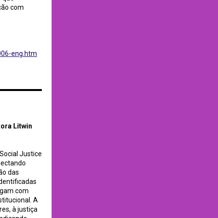
ação com
006-eng.htm
orial Library Juice
ora Litwin
Social Justice
nectando
ão das
dentificadas
alogam com
stitucional. A
es, à justiça