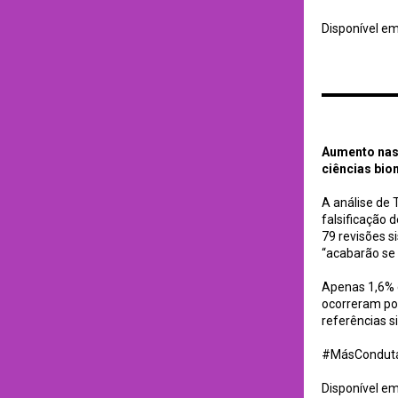
Disponível e
Aumento nas citaçõ
Aumento nas 
ciências bio
A análise de 
falsificação d
79 revisões s
“acabarão se 
Apenas 1,6% d
ocorreram por
referências s
#MásConduta
Disponível e