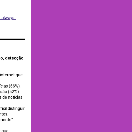
h-always-
 of Canada
o, detecção
internet que
cias (66%),
isão (52%).
e de notícias
il distinguir
ntes.
amente”
r que