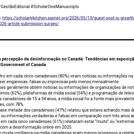
#GestãoEditorial #ScholarOneManuscripts
m:
https://scholarlykitchen.sspnet.org/2026/05/13/guest-post-is-growt
26-article-submission-surges/
pção da desinformação no Canadá: Tendências em exposição, detecção e confiança / Government
 percepção da desinformação no Canadá: Tendências em exposiçã
/ Government of Canada
tro em cada cinco canadenses (80%) viram notícias ou informações na 
ser enganosas, falsas ou imprecisas pelo menos mensalmente.
ses geralmente obtêm notícias ou informações de organizações de notí
imos (62%), plataformas de mídia social (54%) e programação de telev
s canadenses de 15 a 34 anos, a mídia social foi a fonte mais prevalent
es, com 78%.
ase metade dos canadenses (47%) relatou que estava achando mais difíc
s ou informações verdadeiras e falsas em comparação com três anos a
ês em cada cinco canadenses (61%) relataram estar “muito” ou “extrem
com a desinformação online em 2025.
m muita confiança na mídia canadense eram menos propensos a relata