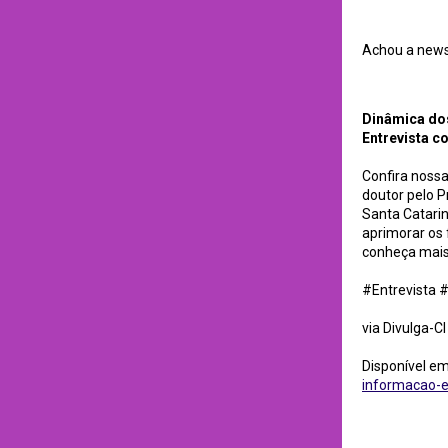
Achou a newsl
Dinâmica dos Flux
Dinâmica do
Entrevista c
Confira nossa
doutor pelo 
Santa Catari
aprimorar os
conheça mais 
#Entrevista 
via Divulga-CI
Disponível e
informacao-e