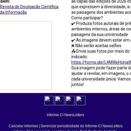
mbém:
as capas das edições de 2026 
 Revista de Divulgação Científica
que expressem a diversidade, a 
 da Informação
as paisagens dos ambientes ac
Como participar?
✔️ Produza fotos autorais de pré
ambientes internos, áreas de co
paisagens da sua universidade
✔️ As imagens devem estar em a
❌ Não serão aceitas selfies
📤 Envie suas fotos por meio do
indicado:
https://forms.gle/L4MWeHcjrj
Sua imagem pode fazer parte da
ajudar a revelar, em imagens, o 
cada universidade única. Vamos 
juntos!
Informe-CI NewsLetters
Cancelar informes
|
Gerenciar periodicidade do Informe-CI NewsLetters