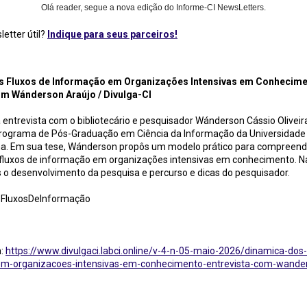
Olá reader, segue a nova edição do Informe-CI NewsLetters.
etter útil?
Indique para seus parceiros!
os de Informação em Organizações Intensivas em Conhecimento – Entrevista com Wánderson Araú
s Fluxos de Informação em Organizações Intensivas em Conhecime
om Wánderson Araújo / Divulga-CI
 entrevista com o bibliotecário e pesquisador Wánderson Cássio Oliveir
Programa de Pós-Graduação em Ciência da Informação da Universidade 
na. Em sua tese, Wánderson propôs um modelo prático para compreend
 fluxos de informação em organizações intensivas em conhecimento. Na
o desenvolvimento da pesquisa e percurso e dicas do pesquisador.
#FluxosDeInformação
m:
https://www.divulgaci.labci.online/v-4-n-05-maio-2026/dinamica-dos-
m-organizacoes-intensivas-em-conhecimento-entrevista-com-wander