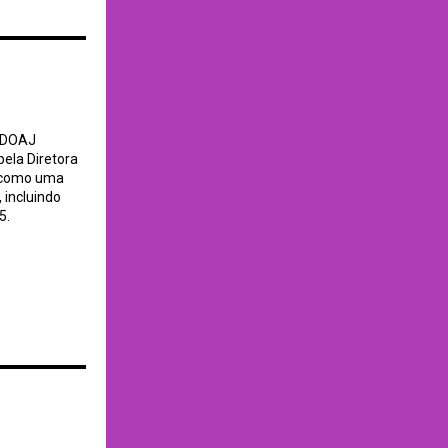
o DOAJ
pela Diretora
m como uma
 incluindo
5.