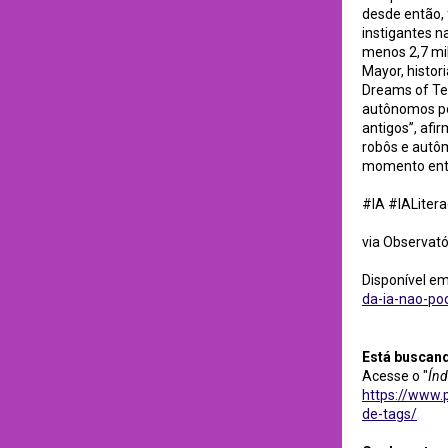
desde então,
instigantes na
menos 2,7 mil
Mayor, histor
Dreams of Tec
autônomos pos
antigos”, afir
robôs e autô
momento entr
#IA #IALitera
via Observató
Disponível e
da-ia-nao-pod
Está buscan
Acesse o "
Índ
https://www.p
de-tags/