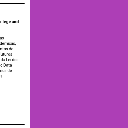
ollege and
cas
adêmicas,
entas de
futuros
da Lei dos
 o Data
rios de
es