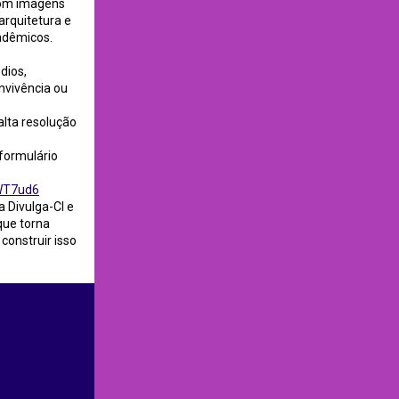
com imagens
arquitetura e
adêmicos.
dios,
nvivência ou
lta resolução
 formulário
aWT7ud6
 Divulga-CI e
que torna
construir isso