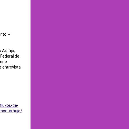
jo / Divulga-CI
nto –
a Araújo,
Federal de
er e
 entrevista,
fluxos-de-
son-araujo/