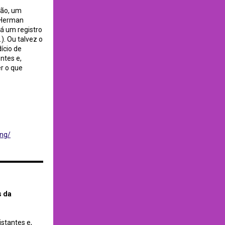
mão, um
. Herman
rá um registro
). Ou talvez o
ício de
ntes e,
r o que
ing/
prensa
s da
stantes e,