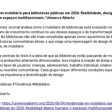
liário para bibliotecas públicas em 2026 / Universo Abierto
m mobiliário para bibliotecas públicas em 2026: flexibilidade, desi
 espaços multifuncionais / Universo Abierto
ibrary Journal analisa como o mobiliário de bibliotecas está evoluindo 
to de crescimento contínuo no uso desses espaços e de transformaçã
. As bibliotecas não são mais concebidas apenas como repositórios de l
ruturas comunitárias ativas, o que exige uma repensagem do design de 
, do mobiliário.
centrais do texto é a ideia de que as bibliotecas estão passando de m
a ambientes altamente diferenciados. Isso implica a criação de áreas 
es tipos de usuários: crianças, adolescentes, trabalho individual, colabo
u reuniões comunitárias. Cada grupo requer diferentes condições espa
que impulsiona a diversificação do design.
Públicas #Tendência #Mobiliário
Abierto
m:
https://universoabierto.org/2026/06/04/tendencias-en-mobiliario-pa
ublicas-en-2026-flexibilidad-diseno-humano-y-espacios-multifuncional