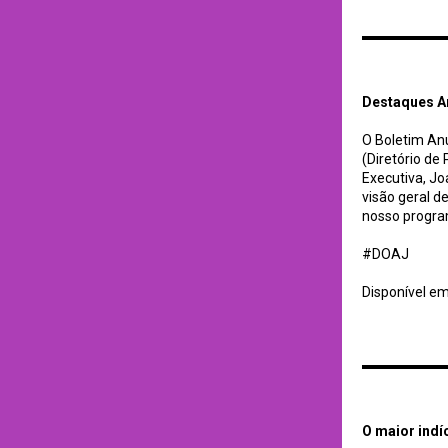
Destaques Anuais
Destaques A
O Boletim An
(Diretório de
Executiva, Jo
visão geral d
nosso progra
#DOAJ
Disponível e
O maior indício de q
O maior indíc