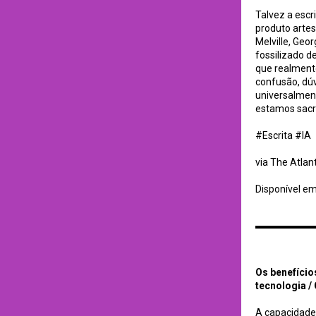
Talvez a esc
produto artes
Melville, Geo
fossilizado d
que realment
confusão, dúv
universalment
estamos sacr
#Escrita #IA
via The Atlant
Disponível e
Os benefícios da I
Os benefício
tecnologia /
A capacidade 