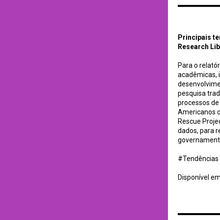
Principais tendênc
Principais t
Research Lib
Para o relató
acadêmicas, i
desenvolvimen
pesquisa trad
processos de 
Americanos c
Rescue Projec
dados, para 
governamenta
#Tendências #
Disponível e