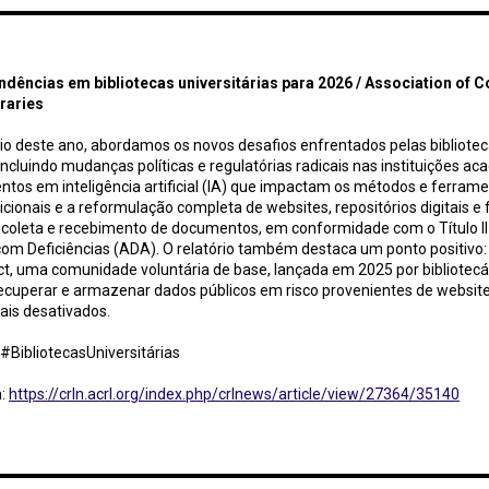
ias em bibliotecas universitárias para 2026 / Association of College and Research Libraries
endências em bibliotecas universitárias para 2026
/ Association of C
raries
rio deste ano, abordamos os novos desafios enfrentados pelas bibliote
ncluindo mudanças políticas e regulatórias radicais nas instituições ac
tos em inteligência artificial (IA) que impactam os métodos e ferram
icionais e a reformulação completa de websites, repositórios digitais e 
coleta e recebimento de documentos, em conformidade com o Título II 
om Deficiências (ADA). O relatório também destaca um ponto positivo:
t, uma comunidade voluntária de base, lançada em 2025 por bibliotecá
recuperar e armazenar dados públicos em risco provenientes de websit
is desativados.
BibliotecasUniversitárias
m:
https://crln.acrl.org/index.php/crlnews/article/view/27364/35140