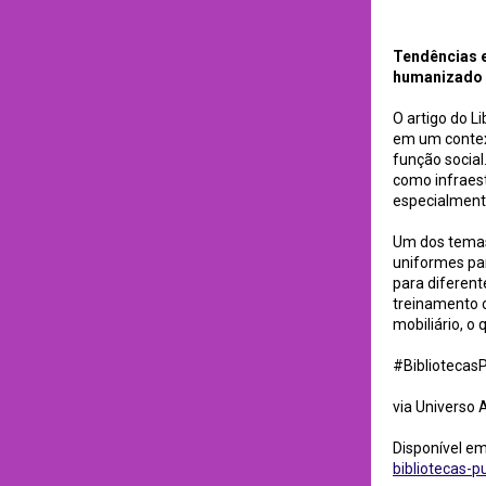
Tendências em mobi
Tendências e
humanizado e
O artigo do L
em um contex
função social
como infraest
especialmente
Um dos temas 
uniformes par
para diferent
treinamento o
mobiliário, o 
#Bibliotecas
via Universo 
Disponível e
bibliotecas-p