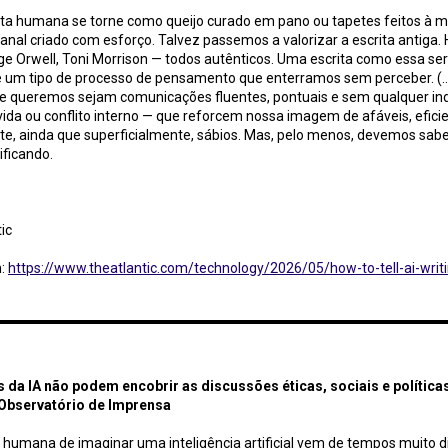
rita humana se torne como queijo curado em pano ou tapetes feitos à 
anal criado com esforço. Talvez passemos a valorizar a escrita antiga
rge Orwell, Toni Morrison — todos autênticos. Uma escrita como essa se
e um tipo de processo de pensamento que enterramos sem perceber. (...
e queremos sejam comunicações fluentes, pontuais e sem qualquer ind
ida ou conflito interno — que reforcem nossa imagem de afáveis, eficie
e, ainda que superficialmente, sábios. Mas, pelo menos, devemos sabe
ificando.
ic
m:
https://www.theatlantic.com/technology/2026/05/how-to-tell-ai-writ
A não podem encobrir as discussões éticas, sociais e políticas da tecnologia / Observatório de Im
s da IA não podem encobrir as discussões éticas, sociais e política
 Observatório de Imprensa
humana de imaginar uma inteligência artificial vem de tempos muito di