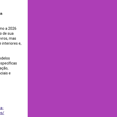
gn
rumo a 2026
o de sua
ivros, mas
interiores e,
odelos
específicas
ração,
ciais e
ra-
es/