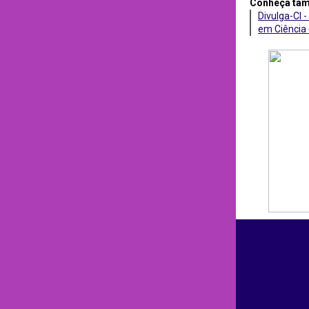
Conheça ta
Divulga-CI -
em Ciência