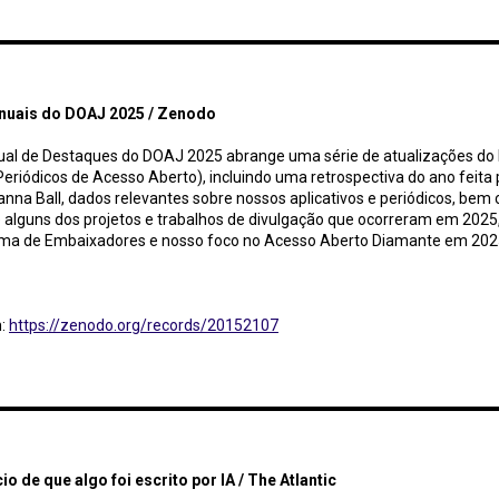
 do DOAJ 2025 / Zenodo
nuais do DOAJ 2025 / Zenodo
ual de Destaques do DOAJ 2025 abrange uma série de atualizações d
 Periódicos de Acesso Aberto), incluindo uma retrospectiva do ano feita 
anna Ball, dados relevantes sobre nossos aplicativos e periódicos, be
e alguns dos projetos e trabalhos de divulgação que ocorreram em 2025,
ma de Embaixadores e nosso foco no Acesso Aberto Diamante em 202
m:
https://zenodo.org/records/20152107
ue algo foi escrito por IA / The Atlantic
io de que algo foi escrito por IA / The Atlantic