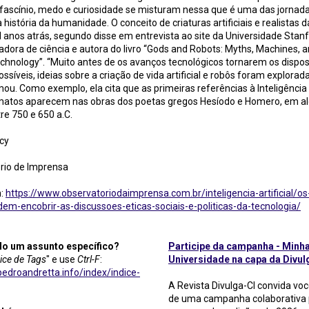
 fascínio, medo e curiosidade se misturam nessa que é uma das jornad
 história da humanidade. O conceito de criaturas artificiais e realistas 
 anos atrás, segundo disse em entrevista ao site da Universidade Stan
iadora de ciência e autora do livro “Gods and Robots: Myths, Machines, 
hnology”. “Muito antes de os avanços tecnológicos tornarem os dispos
síveis, ideias sobre a criação de vida artificial e robôs foram explora
mou. Como exemplo, ela cita que as primeiras referências à Inteligência A
matos aparecem nas obras dos poetas gregos Hesíodo e Homero, em 
e 750 e 650 a.C.
cy
rio de Imprensa
m:
https://www.observatoriodaimprensa.com.br/inteligencia-artificial/os
em-encobrir-as-discussoes-eticas-sociais-e-politicas-da-tecnologia/
do um assunto específico?
Participe da campanha - Minh
ice de Tags
" e use
Ctrl-F
:
Universidade na capa da Divul
edroandretta.info/index/indice-
A Revista Divulga-CI convida voc
de uma campanha colaborativa