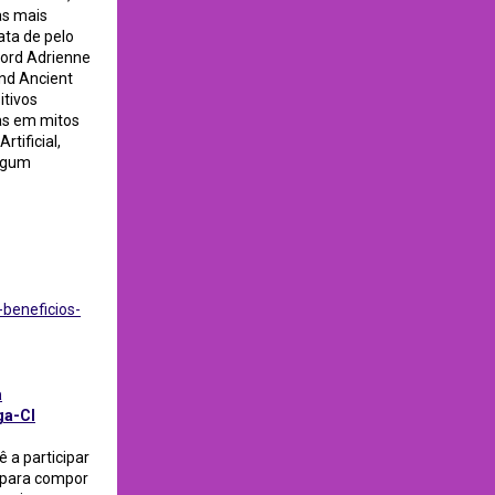
as mais
data de pelo
ford Adrienne
and Ancient
itivos
das em mitos
rtificial,
algum
-beneficios-
a
ga-CI
ê a participar
 para compor