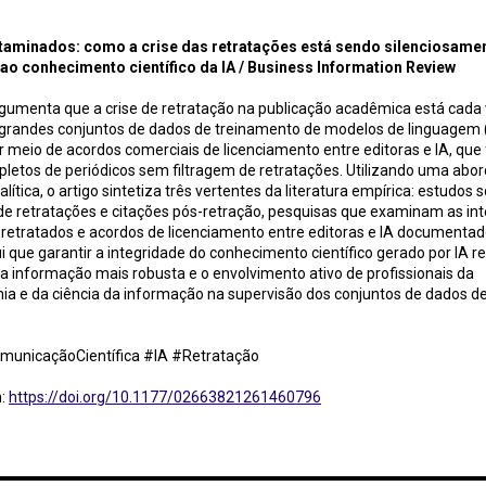
ion Review
aminados: como a crise das retratações está sendo silenciosame
ao conhecimento científico da IA / Business Information Review
rgumenta que a crise de retratação na publicação acadêmica está cada
grandes conjuntos de dados de treinamento de modelos de linguagem (
r meio de acordos comerciais de licenciamento entre editoras e IA, qu
pletos de periódicos sem filtragem de retratações. Utilizando uma ab
lítica, o artigo sintetiza três vertentes da literatura empírica: estudos 
e retratações e citações pós-retração, pesquisas que examinam as in
 retratados e acordos de licenciamento entre editoras e IA documentados
i que garantir a integridade do conhecimento científico gerado por IA 
 informação mais robusta e o envolvimento ativo de profissionais da
ia e da ciência da informação na supervisão dos conjuntos de dados d
municaçãoCientífica #IA #Retratação
m:
https://doi.org/10.1177/02663821261460796