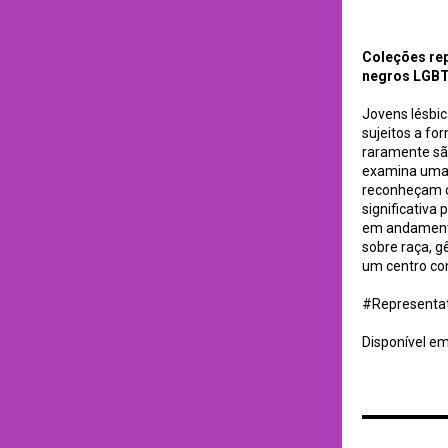
Coleções represent
of Information, Div
Coleções rep
negros LGBTQ
Jovens lésbic
sujeitos a fo
raramente são
examina uma p
reconheçam co
significativa
em andamento 
sobre raça, g
um centro co
#Representat
Disponível e
Corpora contaminad