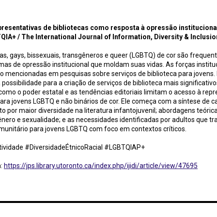
ativas de bibliotecas como resposta à opressão institucional de jovens negros LGBTQIA+ / The Int
ersity & Inclusion
resentativas de bibliotecas como resposta à opressão instituciona
IA+ / The International Journal of Information, Diversity & Inclusio
as, gays, bissexuais, transgêneros e queer (LGBTQ) de cor são freque
rmas de opressão institucional que moldam suas vidas. As forças institu
 mencionadas em pesquisas sobre serviços de biblioteca para jovens. 
ossibilidade para a criação de serviços de biblioteca mais significativ
mo o poder estatal e as tendências editoriais limitam o acesso à rep
 para jovens LGBTQ e não binários de cor. Ele começa com a síntese de
por maior diversidade na literatura infantojuvenil; abordagens teóricas
ênero e sexualidade; e as necessidades identificadas por adultos que 
munitário para jovens LGBTQ com foco em contextos críticos.
ividade #DiversidadeÉtnicoRacial #LGBTQIAP+
m:
https://jps.library.utoronto.ca/index.php/ijidi/article/view/47695
os: como a crise das retratações está sendo silenciosamente incorporada ao conhecimento científ