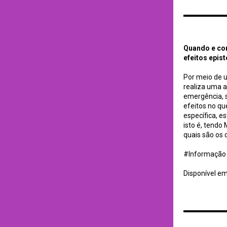
Quando e como nas
Quando e com
efeitos epis
Por meio de u
realiza uma a
emergência, s
efeitos no qu
específica, e
isto é, tendo
quais são os 
#Informação
Disponível e
Observatório de in