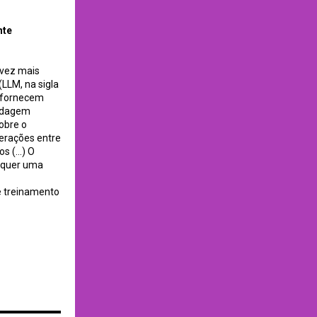
nte
 vez mais
LLM, na sigla
e fornecem
ordagem
sobre o
terações entre
 (...) O
requer uma
e treinamento