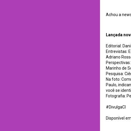
Achou a newsl
Lançada nova ediç
Lançada nova
Editorial: Da
Entrevistas:
Adriano Rossa
Perspectivas:
Marinho de S
Pesquisa: Ci
Na foto: Com
Paulo, indica
você se identi
Fotografia: Pe
#DivulgaCI
Disponível e