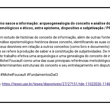
ce a informação / PPGCI - USP
o nasce a informação: arqueogenealogia do conceito e análise d
temológicos e éticos, entre episteme, dispositivo e subjetivação / 
m estudo de histórias do conceito de informação, além de outras fonte
nálise epistemológico-histórica desse conceito, identificando as suas 
eus desníveis em relação a outros conceitos (como livro e documento)
e se refere à produção de saber e à constituição de subjetividades. De
ste trabalho efetiva uma arqueologia e uma genealogia do conceito de 
 Michel Foucault como uma das suas principais referências metodológic
determinantes estruturais do conceito e seu entrelaçamento em disputa
 #MichelFoucault #FundamentosDaCI
m:
https://teses.usp.br/teses/disponiveis/27/27151/tde-11022026-1146
teligência artificial em bibliotecas latino-americanas – Relatório 1° 2026 / Zenodo