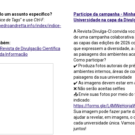
do um assunto específico?
Participe da campanha - Minh
ice de Tags
" e use
Ctrl-F
:
Universidade na capa da Divul
edroandretta.info/index/indice-
A Revista Divulga-CI convida voc
de uma campanha colaborativa
mbém:
as capas das edições de 2026 
 Revista de Divulgação Científica
que expressem a diversidade, a 
 da Informação
as paisagens dos ambientes ac
Como participar?
✔️ Produza fotos autorais de pré
ambientes internos, áreas de co
paisagens da sua universidade
✔️ As imagens devem estar em a
❌ Não serão aceitas selfies
📤 Envie suas fotos por meio do
indicado:
https://forms.gle/L4MWeHcjrj
Sua imagem pode fazer parte da
ajudar a revelar, em imagens, o 
cada universidade única. Vamos 
juntos!