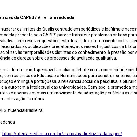
s da CAPES / A Terra é redonda
etrizes da CAPES / A Terra é redonda
 superar os limites do Qualis centrado em periódicos é legítima e neces
o modelo proposto pela CAPES parece transferir problemas antigos par
valiativa sem resolver questões estruturais do sistema científico brasile
elacionados às publicações predatórias, aos vieses linguísticos da biblio
isciplinar, às temporalidades distintas do conhecimento, à pressão por vi
usência de clareza sobre os processos de avaliação qualitativa.
unca, torna-se indispensável ampliar o debate com a comunidade cientí
e, com as áreas de Educação e Humanidades para construir critérios c
rodução em língua portuguesa, a relevância social da pesquisa, a plurali
 e a autonomia intelectual das universidades. Sem isso, a prometida 
rter-se apenas em mais um movimento de adaptação periférica às di
rcantilização da ciência.
ES #CiênciaBrasileira
 redonda
m:
https://aterraeredonda.com.br/as-novas-diretrizes-da-capes/