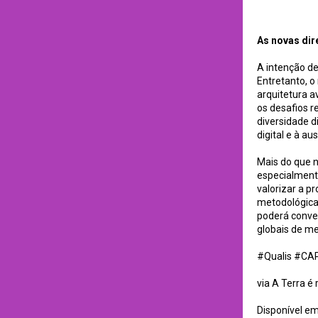
As novas diretrize
As novas dir
A intenção de
Entretanto, 
arquitetura a
os desafios r
diversidade d
digital e à a
Mais do que n
especialment
valorizar a p
metodológica
poderá conve
globais de me
#Qualis #CAP
via A Terra é
Disponível e