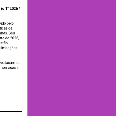
io 1° 2026 /
vido pelo
ticas de
canas. Seu
tre de 2026,
estão
 limitações
 Destacam-se:
 serviços e