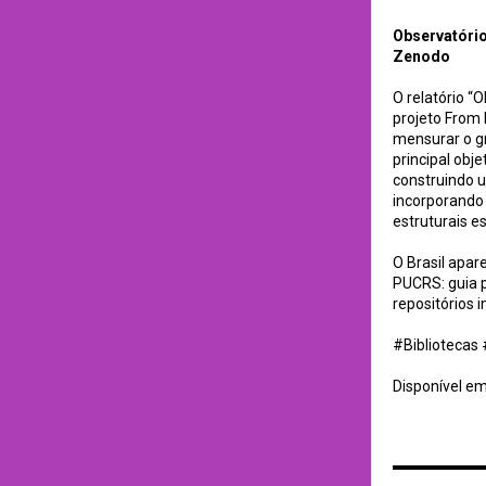
Observatório 
Zenodo
O relatório “
projeto From 
mensurar o gr
principal obj
construindo 
incorporando 
estruturais e
O Brasil apa
PUCRS: guia p
repositórios i
#Bibliotecas
Disponível e