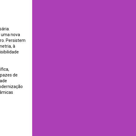
sária.
a uma nova
iro. Persistem
metria, à
sibilidade
fica,
apazes de
dade
modernização
nâmicas