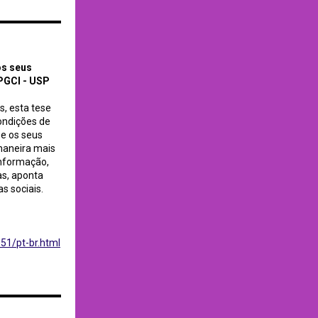
os seus
PPGCI - USP
s, esta tese
condições de
 e os seus
 maneira mais
informação,
as, aponta
s sociais.
51/pt-br.html