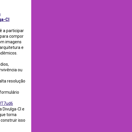
a
ga-CI
ê a participar
 para compor
com imagens
arquitetura e
adêmicos.
dios,
nvivência ou
lta resolução
 formulário
aWT7ud6
 Divulga-CI e
que torna
construir isso