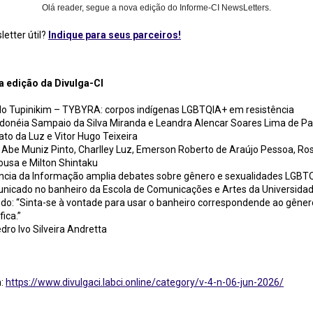
Olá reader, segue a nova edição do Informe-CI NewsLetters.
etter útil?
Indique para seus parceiros!
ão da Divulga-CI
 edição da Divulga-CI
nilo Tupinikim – TYBYRA: corpos indígenas LGBTQIA+ em resistência
 Edonéia Sampaio da Silva Miranda e Leandra Alencar Soares Lima de P
to da Luz e Vitor Hugo Teixeira
 Abe Muniz Pinto, Charlley Luz, Emerson Roberto de Araújo Pessoa, Ros
ousa e Milton Shintaku
ência da Informação amplia debates sobre gênero e sexualidades LGBTQ
unicado no banheiro da Escola de Comunicações e Artes da Universida
ndo: “Sinta-se à vontade para usar o banheiro correspondende ao gêner
fica.”
dro Ivo Silveira Andretta
m:
https://www.divulgaci.labci.online/category/v-4-n-06-jun-2026/