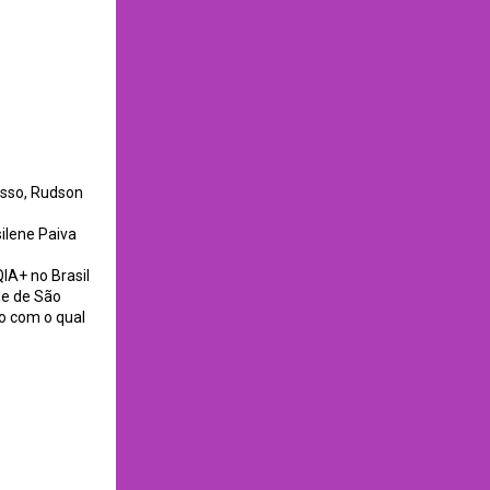
asso, Rudson
ilene Paiva
IA+ no Brasil
de de São
o com o qual