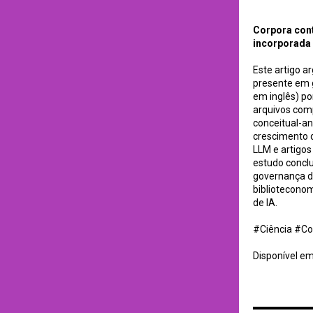
Business Informat
Corpora cont
incorporada 
Este artigo a
presente em 
em inglês) po
arquivos com
conceitual-ana
crescimento d
LLM e artigos
estudo conclu
governança da
biblioteconom
de IA.
#Ciência #Co
Disponível e