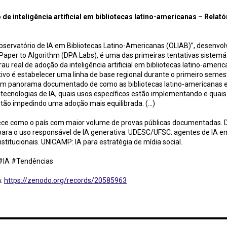
de inteligência artificial em bibliotecas latino-americanas – Relatór
Observatório de IA em Bibliotecas Latino-Americanas (OLIAB)”, desenvol
Paper to Algorithm (DPA Labs), é uma das primeiras tentativas sistemá
au real de adoção da inteligência artificial em bibliotecas latino-ameri
etivo é estabelecer uma linha de base regional durante o primeiro semes
um panorama documentado de como as bibliotecas latino-americanas 
tecnologias de IA, quais usos específicos estão implementando e quais
stão impedindo uma adoção mais equilibrada. (...)
rece como o país com maior volume de provas públicas documentadas.
ara o uso responsável de IA generativa. UDESC/UFSC: agentes de IA em
nstitucionais. UNICAMP: IA para estratégia de mídia social.
 #IA #Tendências
m:
https://zenodo.org/records/20585963