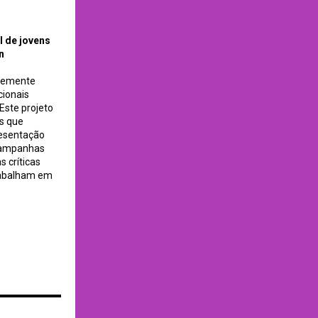
ernational Journal
l de jovens
n
ntemente
cionais
Este projeto
os que
resentação
 campanhas
 críticas
trabalham em
ico da IA /