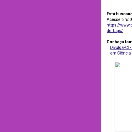
Está buscan
Acesse o "
Índ
https://www.p
de-tags/
Conheça ta
Divulga-CI -
em Ciência