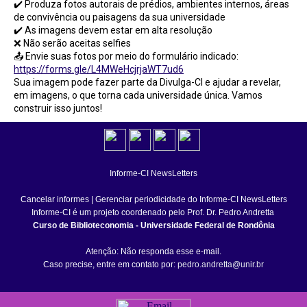
✔️ Produza fotos autorais de prédios, ambientes internos, áreas
de convivência ou paisagens da sua universidade
✔️ As imagens devem estar em alta resolução
❌ Não serão aceitas selfies
📤 Envie suas fotos por meio do formulário indicado:
https://forms.gle/L4MWeHcjrjaWT7ud6
Sua imagem pode fazer parte da Divulga-CI e ajudar a revelar,
em imagens, o que torna cada universidade única. Vamos
construir isso juntos!
Informe-CI NewsLetters
Cancelar informes
|
Gerenciar periodicidade do Informe-CI NewsLetters
Informe-CI é um projeto coordenado pelo Prof. Dr. Pedro Andretta
Curso de Biblioteconomia - Universidade Federal de Rondônia
Atenção: Não responda esse e-mail.
Caso precise, entre em contato por:
pedro.andretta@unir.br