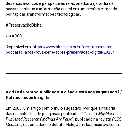
desafios, avanços e perspectivas relacionados à garantia de
acesso contínuo à informação digital em um cenário marcado
por rápidas transformações tecnológicas.
#PreservaçãoDigital
via ABCD
Disponível em:
https://www.abcd.usp.br/informa/cariniana-
podcasts-lanca-nova-serie-sobre-preservacao-digital-2026/
A crise de reprodutibilidade: a ciência está nos enganando? / Polytechnique Insights
A crise de reprodutibilidade: a ciência está nos enganando? /
Polytechnique Insights
Em 2005, um artigo com o título sugestivo "Por que a maioria
das descobertas de pesquisas publicadas é falsa" (
Why Most
Published Research Findings Are False
), publicado na revista
PLOS
Medicine
, desencadeou o debate. Nele, John Ioannidis avaliou a