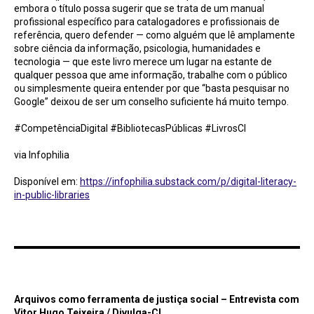
embora o título possa sugerir que se trata de um manual
profissional específico para catalogadores e profissionais de
referência, quero defender — como alguém que lê amplamente
sobre ciência da informação, psicologia, humanidades e
tecnologia — que este livro merece um lugar na estante de
qualquer pessoa que ame informação, trabalhe com o público
ou simplesmente queira entender por que “basta pesquisar no
Google” deixou de ser um conselho suficiente há muito tempo.
#CompetênciaDigital #BibliotecasPúblicas #LivrosCI
via Infophilia
Disponível em:
https://infophilia.substack.com/p/digital-literacy-
in-public-libraries
Arquivos como ferramenta de justiça social – Entrevista com Vitor Hugo Teixeira /
Divulga-CI
Arquivos como ferramenta de justiça social – Entrevista com
Vitor Hugo Teixeira / Divulga-CI