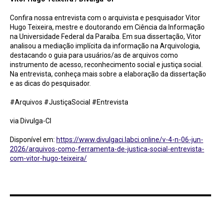
Confira nossa entrevista com o arquivista e pesquisador Vitor
Hugo Teixeira, mestre e doutorando em Ciência da Informação
na Universidade Federal da Paraíba. Em sua dissertação, Vitor
analisou a mediação implícita da informação na Arquivologia,
destacando o guia para usuários/as de arquivos como
instrumento de acesso, reconhecimento social e justiça social.
Na entrevista, conheça mais sobre a elaboração da dissertação
e as dicas do pesquisador.
#Arquivos #JustiçaSocial #Entrevista
via Divulga-CI
Disponível em:
https://www.divulgaci.labci.online/v-4-n-06-jun-
2026/arquivos-como-ferramenta-de-justica-social-entrevista-
com-vitor-hugo-teixeira/
Marketing de conteúdo na biblioteca: como engajar alunos na biblioteca digital / Minha
Biblioteca