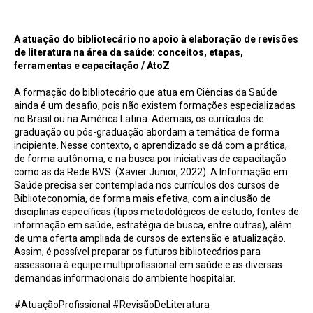
A atuação do bibliotecário no apoio à elaboração de revisões de literatura na área da
saúde: conceitos, etapas, ferramentas e capacitação / AtoZ
A atuação do bibliotecário no apoio à elaboração de revisões
de literatura na área da saúde: conceitos, etapas,
ferramentas e capacitação / AtoZ
A formação do bibliotecário que atua em Ciências da Saúde
ainda é um desafio, pois não existem formações especializadas
no Brasil ou na América Latina. Ademais, os currículos de
graduação ou pós-graduação abordam a temática de forma
incipiente. Nesse contexto, o aprendizado se dá com a prática,
de forma autônoma, e na busca por iniciativas de capacitação
como as da Rede BVS. (Xavier Junior, 2022). A Informação em
Saúde precisa ser contemplada nos currículos dos cursos de
Biblioteconomia, de forma mais efetiva, com a inclusão de
disciplinas específicas (tipos metodológicos de estudo, fontes de
informação em saúde, estratégia de busca, entre outras), além
de uma oferta ampliada de cursos de extensão e atualização.
Assim, é possível preparar os futuros bibliotecários para
assessoria à equipe multiprofissional em saúde e as diversas
demandas informacionais do ambiente hospitalar.
#AtuaçãoProfissional #RevisãoDeLiteratura