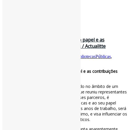
9 de julho de 2026
Um relatório europeu que destaca o papel e as
contribuições sociais das bibliotecas / Actualitte
Por
Pedro Andretta
em
Informe-CI
Tag
BibliotecasPúblicas
,
ImpactoDasBibliotecas
Um relatório europeu que destaca o papel e as contribuições
sociais das bibliotecas / Actualitte
Um relatório europeu, concebido e redigido no âmbito de um
método aberto de coordenação (OMC) que reuniu representantes
dos 27 Estados-Membros e de vários países parceiros, é
inteiramente dedicado às bibliotecas públicas e ao seu papel
cultural, social e até económico. Após dois anos de trabalho, será
apresentado em Dublin, em outubro próximo, e visa influenciar os
financiadores públicos e os decisores políticos.
Qual é o papel das bibliotecas? Esta pergunta aparentemente