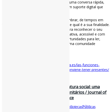
outras ocorrem de forma discreta — em uma conversa rápida,
em uma recomendação certeira ou em um suporte digital que
garante que ninguém fique para trás.
Talvez seja por isso que vale a pena relembrar, de tempos em
tempos, o que uma biblioteca pública faz e qual é a sua finalidade.
Não para justificar sua existência, mas para reconhecer o seu
valor. Onde quer que haja uma biblioteca ativa, acessível e com
uma equipe adequada, existem mais oportunidades para ler,
aprender, participar e sentir-se parte de uma comunidade
compartilhada.
#BibliotecasPúblicas
Disponível em:
https://www.julianmarquina.es/las-funciones-
basicas-de-las-bibliotecas-publicas-que-conviene-tener-presentes/
30 de junho de 2026
Bibliotecas públicas como infraestrutura social: uma
revisão integrativa dos papéis comunitários / Journal of
Librarianship and Information Science
Por
Pedro Andretta
em
Informe-CI
Tag
BibliotecasPúblicas