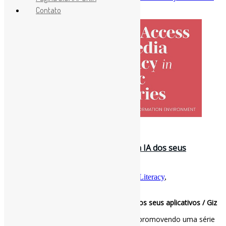
access
Contato
31 de julho de 2026
Bibliotecas ensinam como desligar a IA dos seus
aplicativos / Giz
Por
Pedro Andretta
em
Informe-CI
Tag
AILiteracy
,
BibliotecasPúblicas
Bibliotecas ensinam como desligar a IA dos seus aplicativos / Giz
Bibliotecários nos Estados Unidos estão promovendo uma série