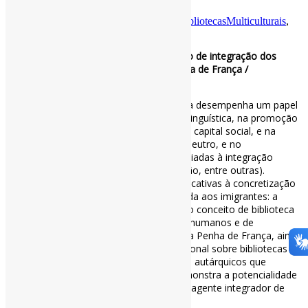
Por
Pedro Andretta
em
Informe-CI
Tag
BibliotecasMulticulturais
,
BibliotecasPúblicas
,
Imigrantes
O papel da Biblioteca Pública no processo de integração dos
imigrantes : o caso da Biblioteca da Penha de França /
Universidade de Lisboa
Os resultados evidenciam que a biblioteca desempenha um papel
fundamental na minimização da barreira linguística, na promoção
do diálogo intercultural, na construção de capital social, e na
disponibilização de um espaço seguro e neutro, e no
esclarecimento e apoio a questões associadas à integração
(habitação, regularização, saúde, educação, entre outras).
Contudo, identificaram-se barreiras significativas à concretização
da missão da biblioteca pública direcionada aos imigrantes: a
barreira linguística; o desconhecimento do conceito de biblioteca
pública; e a falta de recursos financeiros, humanos e de
infraestruturas adequadas. A Biblioteca da Penha de França, ainda
que privada de um quadro legislativo nacional sobre bibliotecas
públicas e dependente dos ciclos políticos autárquicos que
negligenciam o seu reconhecimento, demonstra a potencialidade
destas instituições de proximidade como agente integrador de
imigrantes numa sociedade multicultural.