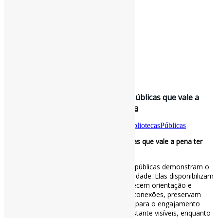
30 de junho de 2026
As funções básicas das bibliotecas públicas que vale a
pena ter em mente / Julian Marquina
Por
Pedro Andretta
em
Informe-CI
Tag
BibliotecasPúblicas
As funções básicas das bibliotecas públicas que vale a pena ter
em mente / Julian Marquina
As funções fundamentais das bibliotecas públicas demonstram o
quanto elas são essenciais para a comunidade. Elas disponibilizam
informações, emprestam materiais, oferecem orientação e
capacitação, prestam apoio, promovem conexões, preservam
nossa memória coletiva e criam espaços para o engajamento
cívico. Algumas dessas atividades são bastante visíveis, enquanto