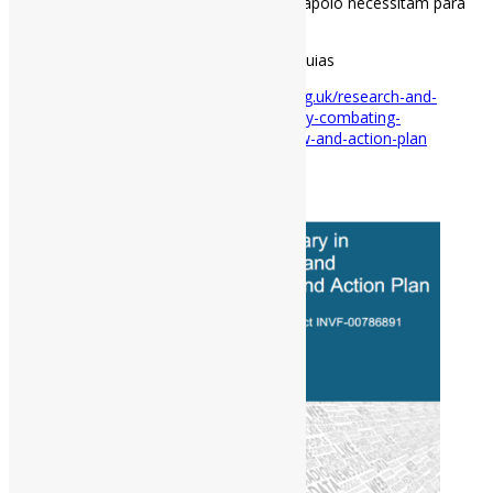
comunidades, bem como de que tipo de apoio necessitam para
cumprir seu papel cívico.
#BibliotecasPúblicas #Desinformação #Guias
Disponível em:
https://www.artscouncil.org.uk/research-and-
data/our-research-library/role-public-library-combating-
misinformation-and-disinformation-review-and-action-plan