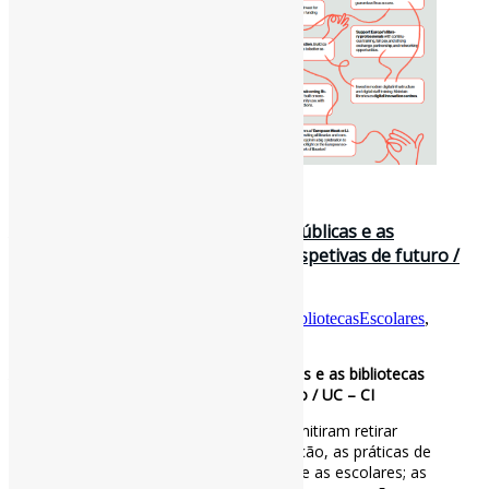
3 de julho de 2026
A cooperação entre as bibliotecas públicas e as
bibliotecas escolares: práticas e perspetivas de futuro /
UC – CI
Por
Pedro Andretta
em
Informe-CI
Tag
BibliotecasEscolares
,
BibliotecasPúblicas
,
Cooperação
,
Portugal
A cooperação entre as bibliotecas públicas e as bibliotecas
escolares: práticas e perspetivas de futuro / UC – CI
Os resultados do trabalho de campo permitiram retirar
conclusões sobre o conceito de cooperação, as práticas de
cooperação entre as bibliotecas públicas e as escolares; as