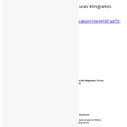
#BibliotecasPúblicas #BibliotecasMulticulturais #Imigrantes
Disponível em:
https://repositorio.ulisboa.pt/entities/publication/10e441bf-ad73-
4971-9c55-7a36c0477f91