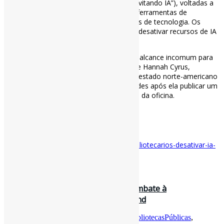
de oficinas chamadas “Avoiding AI” (ou “Evitando IA”), voltadas a
usuários frustrados com a imposição de ferramentas de
inteligência artificial por grandes empresas de tecnologia. Os
encontros ensinam passo a passo como desativar recursos de IA
em dispositivos e plataformas populares.
O fenômeno tem chamado atenção pelo alcance incomum para
eventos de biblioteca. A iniciativa partiu de Hannah Cyrus,
bibliotecária da Bangor Public Library, no estado norte-americano
de Maine, e se expandiu para outras cidades após ela publicar um
artigo acadêmico descrevendo o formato da oficina.
#IALiteracy #BibliotecasPúblicas
via Giz
Disponível em:
https://gizbr.uol.com.br/bibliotecarios-desativar-ia-
oficinas-eua/
25 de julho de 2026
O Papel da Biblioteca Pública no Combate à
Desinformação / Arts Council England
Por
Pedro Andretta
em
Informe-CI
Tag
BibliotecasPúblicas
,