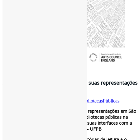
21 de julho de 2026
A biblioteca pública Benedito Leite e suas representações
em São Luís, MA / PPGCI – UFPB
Por
Pedro Andretta
em
Informe-CI
Tag
BibliotecasPúblicas
A biblioteca pública Benedito Leite e suas representações em São
Luís, MA: as tecituras interculturais das bibliotecas públicas na
composição de referenciais identitários e suas interfaces com a
memória e o patrimônio cultural / PPGCI – UFPB
Os resultados demonstraram que as trajetórias de leitura e o