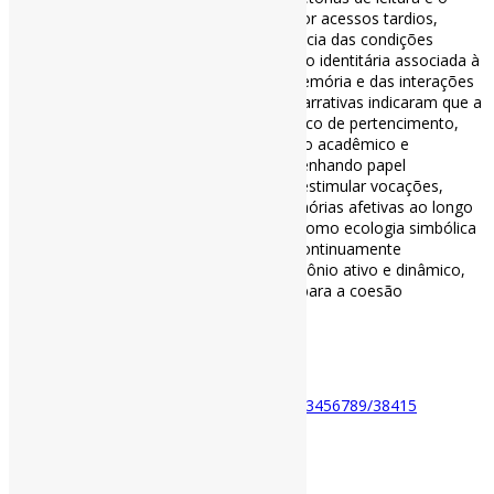
vínculo com a biblioteca são marcados por acessos tardios,
experiências fragmentadas e forte influência das condições
socioculturais, revelando que a construção identitária associada à
leitura é inseparável dos processos de memória e das interações
com os espaços culturais da cidade. As narrativas indicaram que a
BPBL é percebida como território simbólico de pertencimento,
iniciação cultural, refúgio intelectual, apoio acadêmico e
democratização da informação, desempenhando papel
estruturante nas trajetórias pessoais ao estimular vocações,
favorecer a criatividade e consolidar memórias afetivas ao longo
da vida. (…) Conclui-se que a BPBL atua como ecologia simbólica
viva, na qual memória e identidade são continuamente
negociadas, constituindo-se como patrimônio ativo e dinâmico,
decisivo para a formação dos sujeitos e para a coesão
sociocultural da coletividade.
#BibliotecasPúblicas
Disponível em:
https://repositorio.ufpb.br/jspui/handle/123456789/38415