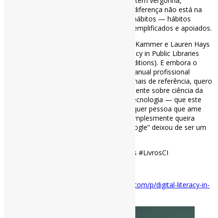
depararem com o mesmo obstáculo, sentem vergonha,
frustração ou simplesmente desistem. A diferença não está na
inteligência. Trata-se de um conjunto de hábitos — hábitos
mentais — que podem ser ensinados, exemplificados e apoiados.
É exatamente esse o território que Jenna Kammer e Lauren Hays
exploram em seu novo livro, Digital Literacy in Public Libraries
(publicado no início deste ano pela ALA Editions). E embora o
título possa sugerir que se trata de um manual profissional
específico para catalogadores e profissionais de referência, quero
defender — como alguém que lê amplamente sobre ciência da
informação, psicologia, humanidades e tecnologia — que este
livro merece um lugar na estante de qualquer pessoa que ame
informação, trabalhe com o público ou simplesmente queira
entender por que “basta pesquisar no Google” deixou de ser um
conselho suficiente há muito tempo.
#CompetênciaDigital #BibliotecasPúblicas #LivrosCI
via Infophilia
Disponível em:
https://infophilia.substack.com/p/digital-literacy-in-
public-libraries