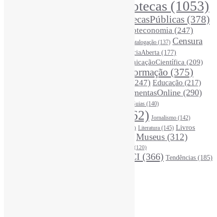
Bibliotecas
(1053)
AcessoAberto
(208)
Arquivos
(125)
BibliotecasPúblicas
(378)
BibliotecasEscolares
(302)
BibliotecasUniversitárias
(270)
Biblioteconomia
(247)
Bibliotecários
(355)
Censura
Catalogação
(137)
BoasPráticas
(123)
(325)
Ciência
(287)
ChatGPT
(175)
CiênciaAberta
(177)
CoInfo
(246)
ComunicaçãoCientífica
(209)
CiênciaBrasileira
(149)
Desinformação
(375)
COVID19
(178)
DadosDePesquisa
(118)
DivulgaçãoCientífica
(247)
Educação
(217)
DireitosAutorais
(125)
FerramentasOnline
(290)
Entrevista
(242)
EscritaCientífica
(119)
FontesDeInformação
(261)
Guias
(140)
Google
(119)
InteligênciaArtificial
(762)
Jornalismo
(142)
Leitura
(221)
Livros
Literatura
(145)
LGBTQIAP
(120)
ListasDeLivros
(120)
LivrosCI
(319)
Museus
(312)
(195)
MercadoEditorial
(147)
Periódicos
(160)
MídiasSociais
(139)
PovosIndígenas
(120)
RevistasCI
(366)
Tendências
(185)
ProdutosEServiçosDeInformação
(140)
Estatísticas
Online Visitors:
1
Yesterday's Views:
410
Last 7 Days Views:
3.062
Last 30 Days Views:
20.701