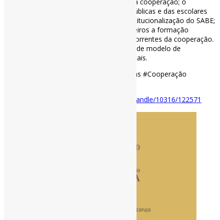
vantagens e os obstáculos que enfrenta a cooperação; o
processo de adaptação das bibliotecas públicas e das escolares
às formas de cooperação, através da institucionalização do SABE;
o espaço, os recursos humanos e financeiros a formação
contínua e os serviços e os produtos decorrentes da cooperação.
Por último, apresentou-se uma proposta de modelo de
cooperação que assenta em soluções locais.
#BibliotecasEscolares #BibliotecasPúblicas #Cooperação
#Portugal
Disponível em:
https://estudogeral.uc.pt/handle/10316/122571