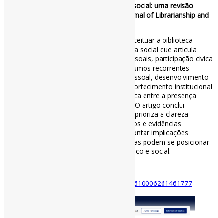
Bibliotecas públicas como infraestrutura social: uma revisão
integrativa dos papéis comunitários / Journal of Librarianship and
Information Science
A principal contribuição do artigo é reconceituar a biblioteca
pública como uma forma de infraestrutura social que articula
acesso à informação, interações interpessoais, participação cívica
e suporte de fácil acesso. Quatro mecanismos recorrentes —
infraestrutura acessível, interação interpessoal, desenvolvimento
de capacidades mediado e função de amortecimento institucional
— são identificados como a ponte analítica entre a presença
institucional e os efeitos na comunidade. O artigo conclui
delineando uma agenda de pesquisa que prioriza a clareza
conceitual, a especificação de mecanismos e evidências
comparativas mais robustas, além de apontar implicações
práticas sobre como as bibliotecas públicas podem se posicionar
nos sistemas locais de suporte digital, cívico e social.
#BibliotecasPúblicas
Disponível em:
https://doi.org/10.1177/09610006261461777