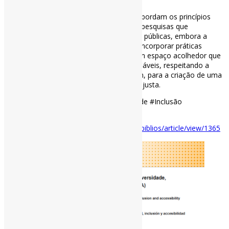
Existem poucos estudos científicos que abordam os princípios
analisados, bem como uma escassez de pesquisas que
relacionem esses princípios às bibliotecas públicas, embora a
conexão entre eles seja inegável. (…) Ao incorporar práticas
inclusivas, a biblioteca pública torna-se um espaço acolhedor que
preserva e compartilha informações confiáveis, respeitando a
diversidade humana e contribuindo, assim, para a criação de uma
sociedade igualitária — e, portanto, mais justa.
#BibliotecasPúblicas #DEIA #Acessibilidade #Inclusão
#Diversidade
Disponível em:
https://biblios.pitt.edu/ojs/biblios/article/view/1365