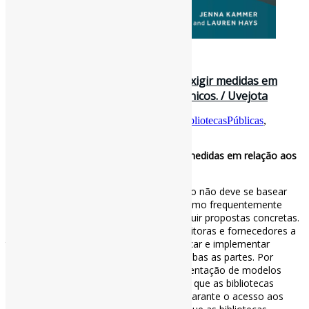
28 de junho de 2026
Bibliotecas públicas se unem para exigir medidas em
relação aos preços dos livros eletrônicos. / Uvejota
Por
Pedro Andretta
em
Informe-CI
Tag
BibliotecasPúblicas
,
EBooks
,
FormaçãoDeColeções
Bibliotecas públicas se unem para exigir medidas em relação aos
preços dos livros eletrônicos. / Uvejota
Como uma declaração de posicionamento não deve se basear
apenas em lugares-comuns e retórica (como frequentemente
ocorre neste caso), ela também deve incluir propostas concretas.
Portanto, o documento convida essas editoras e fornecedores a
trabalharem com bibliotecas para identificar e implementar
soluções sustentáveis ​​que beneficiem ambas as partes. Por
exemplo, isso poderia envolver a implementação de modelos
baseados no uso real e a permissão para que as bibliotecas
adquiram licenças perpétuas. A primeira garante o acesso aos