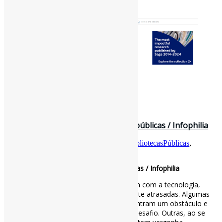
29 de junho de 2026
Competência digital em bibliotecas públicas / Infophilia
Por
Pedro Andretta
em
Informe-CI
Tag
BibliotecasPúblicas
,
CompetênciaDigital
,
LivrosCI
Competência digital em bibliotecas públicas / Infophilia
É sabido que algumas pessoas prosperam com a tecnologia,
enquanto outras se sentem perpetuamente atrasadas. Algumas
pessoas abrem um novo aplicativo, encontram um obstáculo e
sentem uma pequena satisfação com o desafio. Outras, ao se