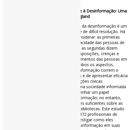
Desinformação
,
Guias
O Papel da Biblioteca Pública no Combate à Desinformação: Uma
Análise e Plano de Ação / Arts Council England
Enfrentar o impacto insidioso e disruptivo da desinformação é um
desafio social urgente, porém complexo e de difícil resolução. Há
questões de acesso e de disposição a considerar: as primeiras
envolvem tecnologia e letramento (a capacidade das pessoas de
acessar e avaliar informações), enquanto as segundas dizem
respeito a atitudes e inclinações (as predisposições, crenças e
motivações que influenciam os comportamentos das pessoas em
relação à informação). Sem atenção a ambos os aspectos,
quaisquer medidas para combater a desinformação correm o
risco de ser excessivamente reducionistas e de apresentar eficácia
limitada. As bibliotecas públicas — instituições cívicas
comunitárias de confiança que apoiam uma sociedade informada
— estão bem posicionadas para desempenhar um papel
fundamental no enfrentamento da desinformação; no entanto,
antes deste estudo, não havia informações suficientes sobre as
respostas e práticas adotadas por essas bibliotecas. Este estudo
nacional, pioneiro no Reino Unido, ouviu 372 profissionais de
bibliotecas públicas na Inglaterra para investigar como eles
compreendem, vivenciam e reagem à desinformação em suas