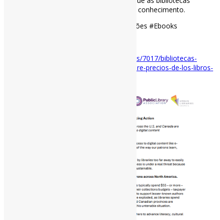
usuários, enquanto a segunda assegura que as bibliotecas
possam cumprir seu papel de preservar o conhecimento.
#BibliotecasPúblicas #FormaçãoDeColeções #Ebooks
via Uvejota
Disponível em:
https://uvejota.com/articles/7017/bibliotecas-
publicas-se-unen-para-exigir-medidas-sobre-precios-de-los-libros-
electronicos/