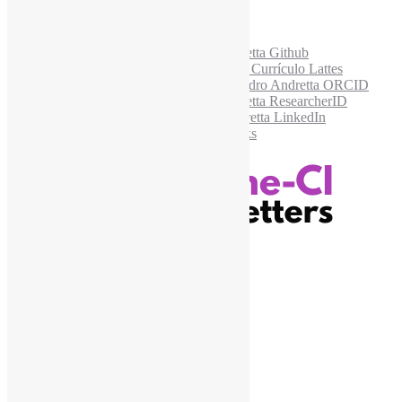
Acesse também
Recursos Informe-CI
Informe-CI
Assinar NewsLetters Informe-CI
Busca por conteúdos
Índice de tags
Buscador de conteúdos
Principais Tags (Assuntos)