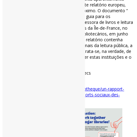
simples estará no centro de um importante relatório europeu,
com publicação prevista para outubro próximo. O documento “
não terá valor regulatório, mas servirá de guia para os
legisladores ”, explicou Sylvie Bonnel, assessora de livros e leitura
da Direção Regional de Assuntos Culturais da Île-de-France, no
congresso da Associação Francesa de Bibliotecários, em junho
passado. Embora não se espere que este relatório contenha
revelações bombásticas para os profissionais da leitura pública, a
verdadeira questão reside noutro ponto: trata-se, na verdade, de
uma ferramenta para defender e promover estas instituições e o
seu financiamento.
#BibliotecasPúblicas #ImpactoDasBibliotecs
Disponível em:
https://actualitte.com/article/132551/bibliotheque/un-rapport-
europeen-pour-rappeler-le-role-et-les-apports-sociaux-des-
bibliotheques