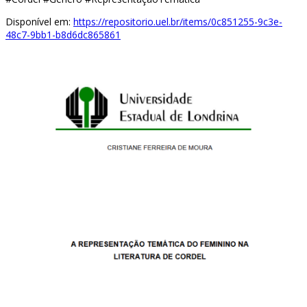
Disponível em:
https://repositorio.uel.br/items/0c851255-9c3e-
48c7-9bb1-b8d6dc865861