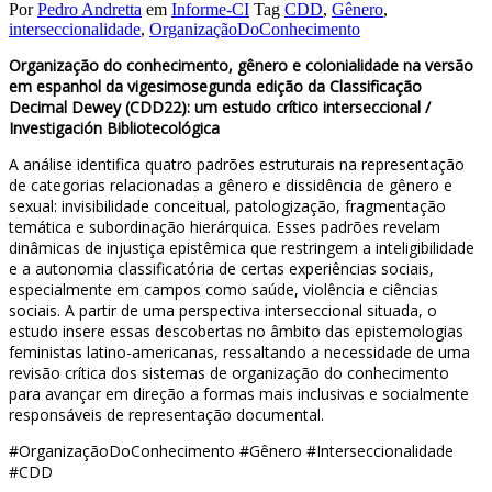
Por
Pedro Andretta
em
Informe-CI
Tag
CDD
,
Gênero
,
interseccionalidade
,
OrganizaçãoDoConhecimento
Organização do conhecimento, gênero e colonialidade na versão
em espanhol da vigesimosegunda edição da Classificação
Decimal Dewey (CDD22): um estudo crítico interseccional /
Investigación Bibliotecológica
A análise identifica quatro padrões estruturais na representação
de categorias relacionadas a gênero e dissidência de gênero e
sexual: invisibilidade conceitual, patologização, fragmentação
temática e subordinação hierárquica. Esses padrões revelam
dinâmicas de injustiça epistêmica que restringem a inteligibilidade
e a autonomia classificatória de certas experiências sociais,
especialmente em campos como saúde, violência e ciências
sociais. A partir de uma perspectiva interseccional situada, o
estudo insere essas descobertas no âmbito das epistemologias
feministas latino-americanas, ressaltando a necessidade de uma
revisão crítica dos sistemas de organização do conhecimento
para avançar em direção a formas mais inclusivas e socialmente
responsáveis ​​de representação documental.
#OrganizaçãoDoConhecimento #Gênero #Interseccionalidade
#CDD