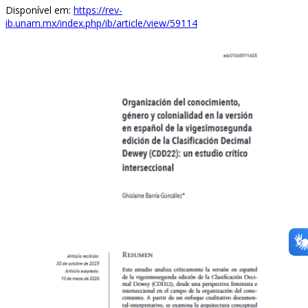
Disponível em:
https://rev-
ib.unam.mx/index.php/ib/article/view/59114