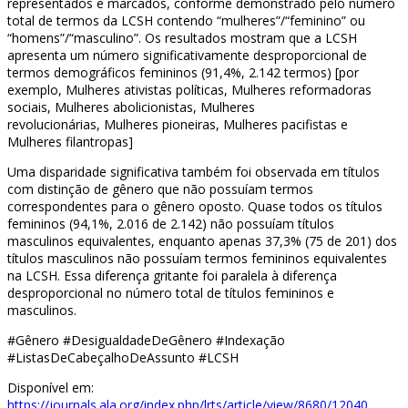
representados e marcados, conforme demonstrado pelo número
total de termos da LCSH contendo “mulheres”/“feminino” ou
“homens”/“masculino”. Os resultados mostram que a LCSH
apresenta um número significativamente desproporcional de
termos demográficos femininos (91,4%, 2.142 termos) [por
exemplo, Mulheres ativistas políticas, Mulheres reformadoras
sociais, Mulheres abolicionistas, Mulheres
revolucionárias, Mulheres pioneiras, Mulheres pacifistas e
Mulheres filantropas]
Uma disparidade significativa também foi observada em títulos
com distinção de gênero que não possuíam termos
correspondentes para o gênero oposto. Quase todos os títulos
femininos (94,1%, 2.016 de 2.142) não possuíam títulos
masculinos equivalentes, enquanto apenas 37,3% (75 de 201) dos
títulos masculinos não possuíam termos femininos equivalentes
na LCSH. Essa diferença gritante foi paralela à diferença
desproporcional no número total de títulos femininos e
masculinos.
#Gênero #DesigualdadeDeGênero #Indexação
#ListasDeCabeçalhoDeAssunto #LCSH
Disponível em:
https://journals.ala.org/index.php/lrts/article/view/8680/12040