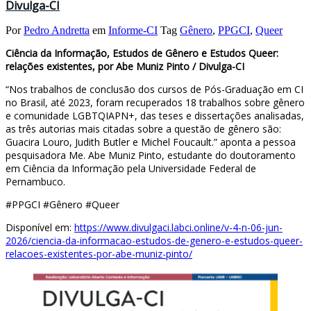
Divulga-CI
Por
Pedro Andretta
em
Informe-CI
Tag
Gênero
,
PPGCI
,
Queer
Ciência da Informação, Estudos de Gênero e Estudos Queer:
relações existentes, por Abe Muniz Pinto / Divulga-CI
“Nos trabalhos de conclusão dos cursos de Pós-Graduação em CI
no Brasil, até 2023, foram recuperados 18 trabalhos sobre gênero
e comunidade LGBTQIAPN+, das teses e dissertações analisadas,
as três autorias mais citadas sobre a questão de gênero são:
Guacira Louro, Judith Butler e Michel Foucault.” aponta a pessoa
pesquisadora Me. Abe Muniz Pinto, estudante do doutoramento
em Ciência da Informação pela Universidade Federal de
Pernambuco.
#PPGCI #Gênero #Queer
Disponível em:
https://www.divulgaci.labci.online/v-4-n-06-jun-
2026/ciencia-da-informacao-estudos-de-genero-e-estudos-queer-
relacoes-existentes-por-abe-muniz-pinto/