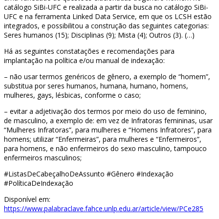
catálogo SiBi-UFC e realizada a partir da busca no catálogo SiBi-
UFC e na ferramenta Linked Data Service, em que os LCSH estão
integrados, e possibilitou a construção das seguintes categorias:
Seres humanos (15); Disciplinas (9); Mista (4); Outros (3). (…)
Há as seguintes constatações e recomendações para
implantação na política e/ou manual de indexação:
– não usar termos genéricos de gênero, a exemplo de “homem”,
substitua por seres humanos, humana, humano, homens,
mulheres, gays, lésbicas, conforme o caso;
– evitar a adjetivação dos termos por meio do uso de feminino,
de masculino, a exemplo de: em vez de Infratoras femininas, usar
“Mulheres Infratoras”, para mulheres e “Homens Infratores”, para
homens; utilizar “Enfermeiras”, para mulheres e “Enfermeiros”,
para homens, e não enfermeiros do sexo masculino, tampouco
enfermeiros masculinos;
#ListasDeCabeçalhoDeAssunto #Gênero #Indexação
#PolíticaDeIndexação
Disponível em:
https://www.palabraclave.fahce.unlp.edu.ar/article/view/PCe285