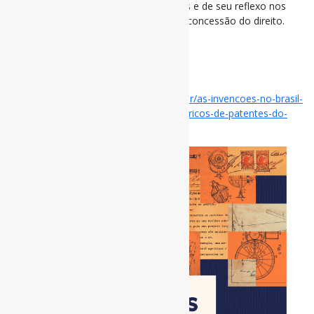
arcabouço legal do sistema de patentes e de seu reflexo nos
procedimentos de exame, do pedido à concessão do direito.
via GEDAI
#Patentes #HistóriaDoBrasil
Disponível em:
https://www.gedai.com.br/as-invencoes-no-brasil-
contadas-a-partir-de-documentos-historicos-de-patentes-do-
inpi/