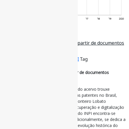
19 de dezembro de 2023
As invenções no Brasil contadas a partir de documentos
históricos de patentes do INPI
Por
Pedro Andretta
em
Informe-CI
Tag
HistóriaDoBrasil
,
Patentes
As invenções no Brasil contadas a partir de documentos
históricos de patentes do INPI
O processo de levantamento e resgate do acervo trouxe
informações inéditas sobre a história das patentes no Brasil,
como a descoberta de que o escritor Monteiro Lobato
patenteou invenções. O processo de recuperação e digitalização
de parte do acervo patentário histórico do INPI encontra-se
detalhadamente descrito nesta obra. Adicionalmente, se dedica a
uma narrativa igualmente detalhada da evolução histórica do