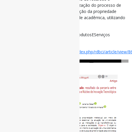
competências, focadas na institucionalização do processo de
busca de anterioridade, visando a proteção da propriedade
intelectual desenvolvida pela comunidade acadêmica, utilizando
documentos de patente.
#Patentes #BuscaDeAnterioridade #ProdutosEServiços
Disponível em:
https://periodicos.sbu.unicamp.br/ojs/index.php/rdbci/article/view/