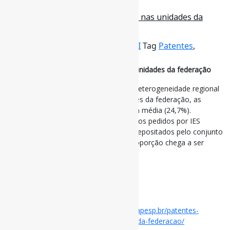
29 de novembro de 2024
Patentes universitárias no Brasil e nas unidades da
federação / Pesquisa Fapesp
Por
Pedro Andretta
em
Informe-CI
Tag
Patentes
,
UniversidadesPúblicas
Patentes universitárias no Brasil e nas unidades da federação
A média nacional esconde a profunda heterogeneidade regional
em relação a esse tema. Em 10 unidades da federação, as
participações de IES são menores que a média (24,7%).
Naquelas que a superam, há oito onde os pedidos por IES
correspondem a mais da metade dos depositados pelo conjunto
de seus residentes e, na Paraíba, tal proporção chega a ser
maior que 90%.
via Pesquisa Fapesp
#Patentes #UniversidadesPúblicas
Disponível em:
https://revistapesquisa.fapesp.br/patentes-
universitarias-no-brasil-e-nas-unidades-da-federacao/