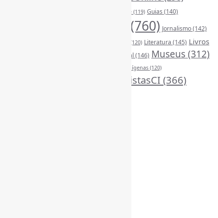
FontesDeInformação
(261)
Guias
(140)
Google
(119)
InteligênciaArtificial
(760)
Jornalismo
(142)
Leitura
(221)
Livros
Literatura
(145)
LGBTQIAP
(120)
ListasDeLivros
(120)
LivrosCI
(319)
Museus
(312)
(194)
MercadoEditorial
(146)
Periódicos
(160)
MídiasSociais
(139)
PovosIndígenas
(120)
RevistasCI
(366)
ProdutosEServiçosDeInformação
(140)
Tendências
(185)
Estatísticas
Online Visitors:
1
Yesterday's Views:
540
Last 7 Days Views:
3.568
Last 30 Days Views:
22.535
Last 365 Days Views:
166.226
Total Views:
344.014
Total Visitors:
339.341
Total Page Views:
26
Total Posts:
15.702