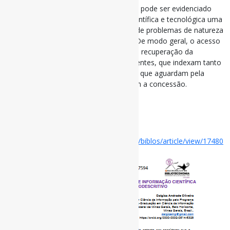
Concedido ou não, o pedido de patente pode ser evidenciado
como uma rica fonte de informação científica e tecnológica uma
vez que propicia o acesso às soluções de problemas de natureza
tecnológica enfrentados pelo homem. De modo geral, o acesso
a esses documentos se dá pela busca e recuperação da
informação nas bases de dados de patentes, que indexam tanto
os pedidos concedidos, quanto aqueles que aguardam pela
análise e também os que não obtiveram a concessão.
via Biblos
#Patentes
Disponível em:
https://periodicos.furg.br/biblos/article/view/17480