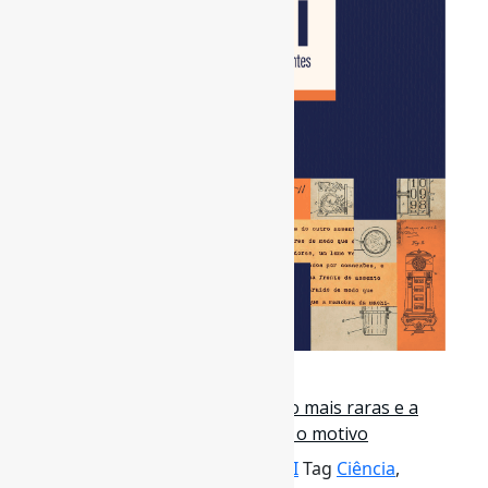
2 de dezembro de 2023
Grandes descobertas estão ficando mais raras e a
distância entre cientistas pode ser o motivo
Por
Pedro Andretta
em
Informe-CI
Tag
Ciência
,