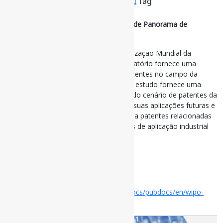
Por
Pedro Andretta
em
Informe-CI
Tag
InteligênciaArtificial
,
Patentes
Inteligência Artificial Gerativa: Relatório de Panorama de
Patentes
Publicado em julho de 2024 pela Organização Mundial da
Propriedade Intelectual (OMPI), este relatório fornece uma
análise detalhada das tendências de patentes no campo da
Inteligência Artificial Gerativa (GenAI). O estudo fornece uma
compreensão abrangente e atualizada do cenário de patentes da
GenAI, além de oferecer insights sobre suas aplicações futuras e
impactos potenciais. O relatório examina patentes relacionadas
aos diferentes modos, modelos e áreas de aplicação industrial
do GenAI.
#Patentes #IA
via OMPI
Disponível em:
https://www.wipo.int/edocs/pubdocs/en/wipo-
pub-2007-en-generative-ai.pdf