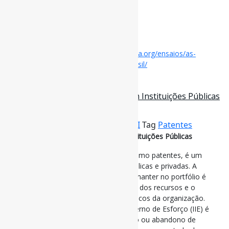
via Science Arena
#Deeptechs #Universidades #Patentes
Disponível em:
https://www.sciencearena.org/ensaios/as-
deeptechs-e-o-desenvolvimento-do-brasil/
27 de abril de 2025
Gestão estratégica de patentes em Instituições Públicas
/ P2P
Por
Pedro Andretta
em
Informe-CI
Tag
Patentes
Gestão estratégica de patentes em Instituições Públicas
A gestão eficaz de ativos intangíveis, como patentes, é um
desafio comum para as instituições públicas e privadas. A
tomada de decisão sobre quais ativos manter no portfólio é
fundamental para garantir a otimização dos recursos e o
alinhamento com os objetivos estratégicos da organização.
Objetivo: Avaliar se a métrica Índice Interno de Esforço (IIE) é
confiável para definição de manutenção ou abandono de