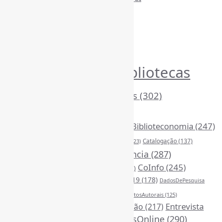
Busca por conteúdos
Índice de tags
Buscador de conteúdos
Principais Tags (Assuntos)
Bibliotecas
AcessoAberto
(207)
Arquivos
(125)
(1052)
BibliotecasEscolares
(302)
BibliotecasPúblicas
(377)
BibliotecasUniversitárias
(270)
Biblioteconomia
(247)
Bibliotecários
(355)
Catalogação
(137)
BoasPráticas
(123)
Censura
(324)
Ciência
(287)
ChatGPT
(175)
CoInfo
(245)
CiênciaAberta
(177)
CiênciaBrasileira
(149)
ComunicaçãoCientífica
(208)
COVID19
(178)
DadosDePesquisa
Desinformação
(375)
DireitosAutorais
(125)
(118)
DivulgaçãoCientífica
(247)
Entrevista
Educação
(217)
FerramentasOnline
(290)
(242)
EscritaCientífica
(119)