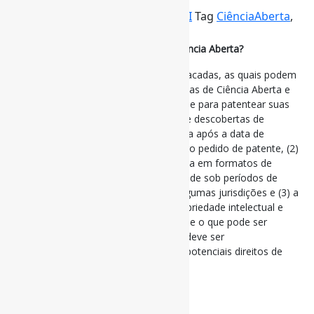
Por
Pedro Andretta
em
Informe-CI
Tag
CiênciaAberta
,
Patentes
As patentes são compatíveis com a Ciência Aberta?
Em particular, três estratégias são destacadas, as quais podem
ajudar os pesquisadores a adotar práticas de Ciência Aberta e
ainda atender aos requisitos de novidade para patentear suas
invenções. Estas são (1) a divulgação de descobertas de
pesquisa em formatos de Ciência Aberta após a data de
depósito (data de prioridade) do primeiro pedido de patente, (2)
a divulgação de descobertas de pesquisa em formatos de
Ciência Aberta antes da data de prioridade sob períodos de
carência de novidade disponíveis em algumas jurisdições e (3) a
adoção de uma política clara sobre propriedade intelectual e
divulgação de Ciência Aberta que delineie o que pode ser
compartilhado imediatamente e o que deve ser
temporariamente retido para proteger potenciais direitos de
patente.
#Patentes #CiênciaAberta