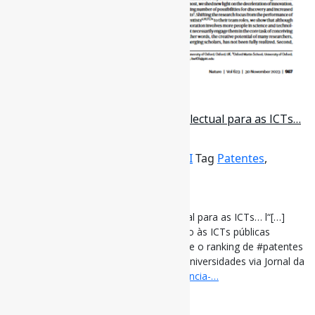
26 de abril de 2023
A Importância da Propriedade Intelectual para as ICTs…
l“[…] antes de 2004 era p…
Por
Pedro Andretta
em
Informe-CI
Tag
Patentes
,
Universidades
[ad_1]
A Importância da Propriedade Intelectual para as ICTs… l“[…]
antes de 2004 era praticamente proibido às ICTs públicas
deterem e negociarem ativos de PI, hoje o ranking de #patentes
no Brasil é dominado pelas ICTs[…]” #Universidades via Jornal da
Ciência
jornaldaciencia.org.br/a-importancia-…
[ad_2]