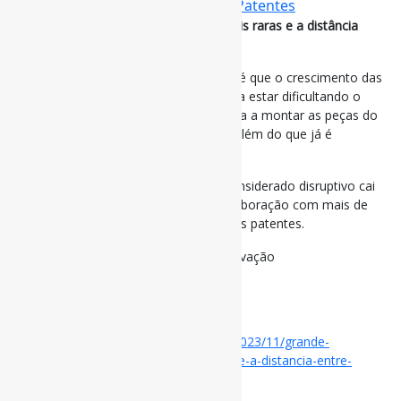
ColaboraçãoCientífica
,
Inovação
,
Patentes
Grandes descobertas estão ficando mais raras e a distância
entre cientistas pode ser o motivo
Uma das hipóteses dos pesquisadores é que o crescimento das
colaborações de longa distância poderia estar dificultando o
contato direto entre cientistas que ajuda a montar as peças do
quebra-cabeças e ter insights que vão além do que já é
conhecido.
[…] a probabilidade de um artigo ser considerado disruptivo cai
de 28% para 22% em distâncias de colaboração com mais de
600 km, e de 67% para 55% no caso das patentes.
#Ciência #Colaboração #Patentes #Inovação
via Folha de S. Paulo
Disponível em:
https://www1.folha.uol.com.br/ciencia/2023/11/grande-
descobertas-estao-ficando-mais-raras-e-a-distancia-entre-
cientistas-pode-ser-o-motivo.shtml