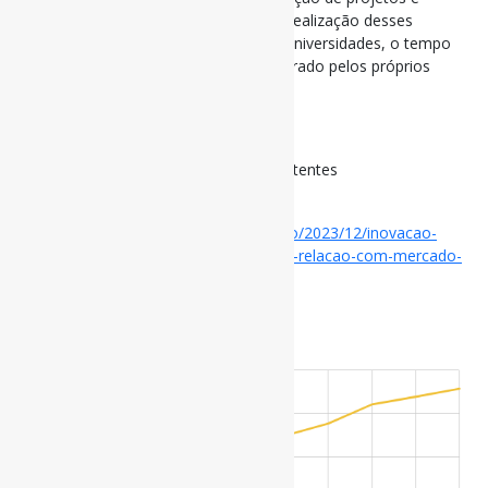
realização de parcerias, bem como na realização desses
projetos nas instituições. Em 77% das universidades, o tempo
para aprovação de projetos foi considerado pelos próprios
gestores como passível de redução.
via Folha de S. Paulo
#UniversidadesFederais #Inovação #Patentes
Disponível em:
https://www1.folha.uol.com.br/educacao/2023/12/inovacao-
avanca-nas-universidades-federais-mas-relacao-com-mercado-
e-falha-diz-cgu.shtml