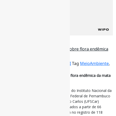
23 de junho de 2024
Brasil detém só 18% de patentes sobre flora endêmica
da mata atlântica
Por
Pedro Andretta
em
Informe-CI
Tag
MeioAmbiente
,
Patentes
Brasil detém só 18% de patentes sobre flora endêmica da mata
atlântica
Um estudo realizado por pesquisadores do Instituto Nacional da
Mata Atlântica (INMA), da Universidade Federal de Pernambuco
(UFPE) e da Universidade Federal de São Carlos (UFSCar)
mostrou que produtos e tecnologias criados a partir de 66
plantas endêmicas do bioma resultaram no registro de 118