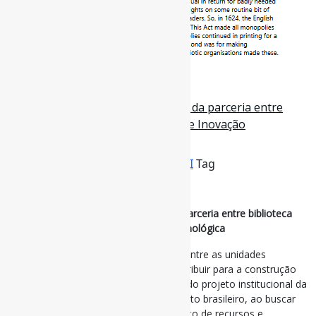
23 de agosto de 2024
Busca de anterioridade : resultado da parceria entre
biblioteca universitária e Núcleo de Inovação
Tecnológica / RDBCI
Por
Pedro Andretta
em
Informe-CI
Tag
BuscaDeAnterioridade
,
Patentes
,
ProdutosEServiçosDeInformação
Busca de anterioridade : resultado da parceria entre biblioteca
universitária e Núcleo de Inovação Tecnológica
Foi possível inferir que a aproximação entre as unidades
biblioteca universitária e NIT pode contribuir para a construção
de soluções que sustentam o sucesso do projeto institucional da
universidade empreendedora no contexto brasileiro, ao buscar
soluções baseadas no compartilhamento de recursos e