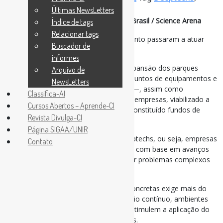
Patentes
,
Universidades
Últimas NewsLetters
As deeptechs e o desenvolvimento do Brasil / Science Arena
Índice de tags
Relacionar tags
Nos últimos anos, as agências de fomento passaram a atuar
Buscador de
como indutoras da inovação.
informes
Elas têm apoiado a manutenção e a expansão dos parques
Arquivo de
instrumentais das universidades — conjuntos de equipamentos e
NewsLetters
laboratórios de pesquisa de alto custo —, assim como
Classifica-AI
disponibilizado recursos para alavancar empresas, viabilizado a
Cursos Abertos – Aprende-CI
criação e o crescimento de startups e constituído fundos de
Revista Divulga-CI
investimento, entre outras iniciativas.
Página SIGAA/UNIR
O Brasil tem atualmente quase mil deeptechs, ou seja, empresas
Contato
que desenvolvem inovações disruptivas com base em avanços
científicos e de engenharia para resolver problemas complexos
por meio de alta tecnologia.
(…) Transformar ciência em soluções concretas exige mais do
que descobertas relevantes: requer apoio contínuo, ambientes
favoráveis à inovação e políticas que estimulem a aplicação do
conhecimento gerado nas universidades.