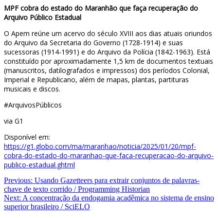
MPF cobra do estado do Maranhão que faça recuperação do
Arquivo Público Estadual
O Apem reúne um acervo do século XVIII aos dias atuais oriundos
do Arquivo da Secretaria do Governo (1728-1914) e suas
sucessoras (1914-1991) e do Arquivo da Polícia (1842-1963). Está
constituído por aproximadamente 1,5 km de documentos textuais
(manuscritos, datilografados e impressos) dos períodos Colonial,
Imperial e Republicano, além de mapas, plantas, partituras
musicais e discos.
#ArquivosPúblicos
via G1
Disponível em:
https://g1.globo.com/ma/maranhao/noticia/2025/01/20/mpf-
cobra-do-estado-do-maranhao-que-faca-recuperacao-do-arquivo-
publico-estadual.ghtml
Navegação
Previous:
Usando Gazetteers para extrair conjuntos de palavras-
chave de texto corrido / Programming Historian
de
Next:
A concentração da endogamia acadêmica no sistema de ensino
Post
superior brasileiro / SciELO