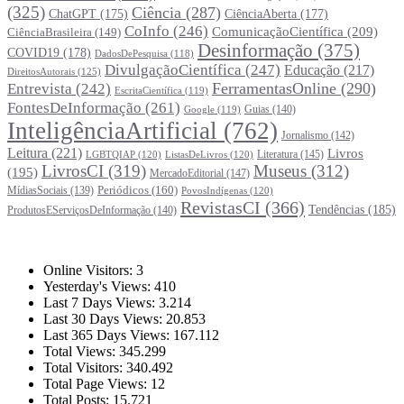
(325)
Ciência
(287)
ChatGPT
(175)
CiênciaAberta
(177)
CoInfo
(246)
ComunicaçãoCientífica
(209)
CiênciaBrasileira
(149)
Desinformação
(375)
COVID19
(178)
DadosDePesquisa
(118)
DivulgaçãoCientífica
(247)
Educação
(217)
DireitosAutorais
(125)
FerramentasOnline
(290)
Entrevista
(242)
EscritaCientífica
(119)
FontesDeInformação
(261)
Guias
(140)
Google
(119)
InteligênciaArtificial
(762)
Jornalismo
(142)
Leitura
(221)
Livros
Literatura
(145)
LGBTQIAP
(120)
ListasDeLivros
(120)
LivrosCI
(319)
Museus
(312)
(195)
MercadoEditorial
(147)
Periódicos
(160)
MídiasSociais
(139)
PovosIndígenas
(120)
RevistasCI
(366)
Tendências
(185)
ProdutosEServiçosDeInformação
(140)
Estatísticas
Online Visitors:
3
Yesterday's Views:
410
Last 7 Days Views:
3.214
Last 30 Days Views:
20.853
Last 365 Days Views:
167.112
Total Views:
345.299
Total Visitors:
340.492
Total Page Views:
12
Total Posts:
15.721