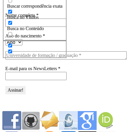
Assine a Informe-CI NewsLetters
Buscar correspondência exata
Nome completo
*
Busca no Títulos
Busca no Conteúdo
Ano do nascimento
*
E-mail para os NewsLetters
*
Acesse também