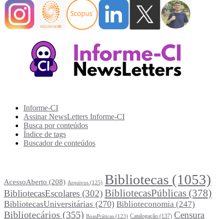
Recursos Informe-CI
Informe-CI
Assinar NewsLetters Informe-CI
Busca por conteúdos
Índice de tags
Buscador de conteúdos
Principais Tags (Assuntos)
Bibliotecas
(1053)
AcessoAberto
(208)
Arquivos
(125)
BibliotecasPúblicas
(378)
BibliotecasEscolares
(302)
BibliotecasUniversitárias
(270)
Biblioteconomia
(247)
Bibliotecários
(355)
Censura
Catalogação
(137)
BoasPráticas
(123)