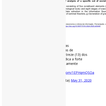
[ad_1]
Proposta de modelo para análise das
#InfluênciasIntelectuais
dos bolsistas de
produtividade (PQs) do CNPq |”[…] treze (13) dos
agentes citam
#Saracevic
, o que indica a forte
influência intelectual do autor, amplamente
referenciado no universo da
#CI
.“
https://t.co/Rq3YUUyscl
pic.twitter.com/1EPHqmQSOa
— Pedro Andretta (@pedroisandretta)
May 31, 2020
[ad_2]
Fonte
: Projeto
Informe-CI
31 de maio de 2020