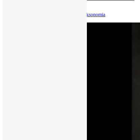
da classificação, …
Por
Pedro Andretta
em
Informe-CI
Tag
folksonomia