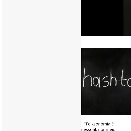
[ad_1]
Você sabe o que é
#folksonomia
? | “Folksonomia é
o resultado da classificação, livre e pessoal, por meio