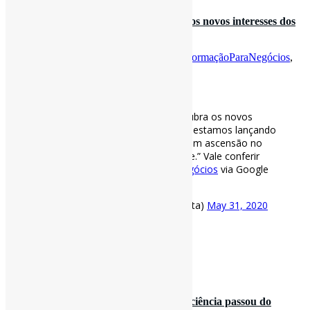
“Quais são as #tendências ?” Descubra os novos interesses dos
consumidores| “[…..
Por
Pedro Andretta
em
Informe-CI
Tag
InformaçãoParaNegócios
,
Tendências
[ad_1]
“Quais são as
#tendências
?” Descubra os novos
interesses dos consumidores| “[…] estamos lançando
uma ferramenta sobre categorias em ascensão no
varejo, dentro do Think with Google.” Vale conferir
esse recurso!
#InformaçãoParaNegócios
via Google
Brasil
https://t.co/MaP6C2oCSR
— Pedro Andretta (@pedroisandretta)
May 31, 2020
[ad_2]
Fonte
: Projeto
Informe-CI
30 de maio de 2020
Desde o tempo de Galileu, negação da #ciência passou do