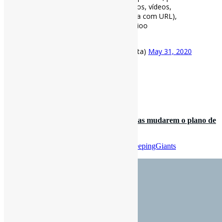
de tags de informações, documentos, vídeos,
podcasts ou objetos (qualquer coisa com URL),
visando à sua recuperação“ via Biblioo
https://t.co/BioSbrea34
— Pedro Andretta (@pedroisandretta)
May 31, 2020
[ad_2]
Fonte
: Projeto
Informe-CI
31 de maio de 2020
Como o #SleepingGiants fez 150 empresas mudarem o plano de
anúncios online | “Nó…
Por
Pedro Andretta
em
Informe-CI
Tag
SleepingGiants