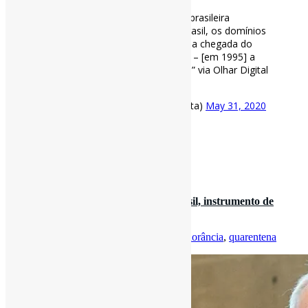
Há 25 anos, diretrizes da
#internet
brasileira
começavam a ser escritas | “No Brasil, os domínios
.br surgiram em 1999, mas só com a chegada do
Comitê Gestor da Internet – CGI. br – [em 1995] a
internet se tornou mais organizada.” via Olhar Digital
https://t.co/pR9CpCixqy
— Pedro Andretta (@pedroisandretta)
May 31, 2020
[ad_2]
Fonte
: Projeto
Informe-CI
31 de maio de 2020
A #ignorância é, desde a origem do Brasil, instrumento de
poder | ”Por trás da r…
Por
Pedro Andretta
em
Informe-CI
Tag
ignorância
,
quarentena