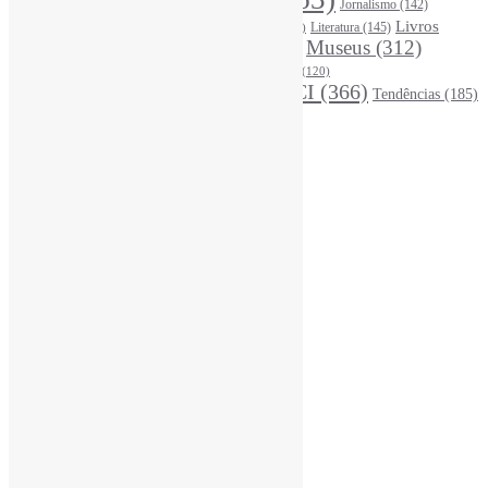
Jornalismo
(142)
Leitura
(221)
Livros
Literatura
(145)
LGBTQIAP
(120)
ListasDeLivros
(120)
LivrosCI
(319)
Museus
(312)
(195)
MercadoEditorial
(147)
Periódicos
(160)
MídiasSociais
(139)
PovosIndígenas
(120)
RevistasCI
(366)
Tendências
(185)
ProdutosEServiçosDeInformação
(140)
Estatísticas
Online Visitors:
2
Yesterday's Views:
370
Last 7 Days Views:
2.963
Last 30 Days Views:
20.251
Last 365 Days Views:
167.239
Total Views:
345.605
Total Visitors:
340.782
Total Page Views:
73.273
Total Posts:
15.727