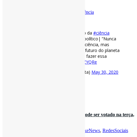
campo religioso para o p…
Por
Pedro Andretta
em
Informe-CI
Tag
Ciência
[ad_1]
Desde o tempo de Galileu, negação da
#ciência
passou do campo religioso para o político| ”Nunca
foi uma boa ideia apostar contra a ciência, mas
quando vidas humanas e o próprio futuro do planeta
estão em jogo, é realmente injusto fazer essa
aposta” via BBC
https://t.co/17OetZYQRe
— Pedro Andretta (@pedroisandretta)
May 30, 2020
[ad_2]
Fonte
: Projeto
Informe-CI
30 de maio de 2020
Projeto que cria a Lei das #FakeNews pode ser votado na terça,
dia 2 | “O texto …
Por
Pedro Andretta
em
Informe-CI
Tag
FakeNews
,
RedesSociais