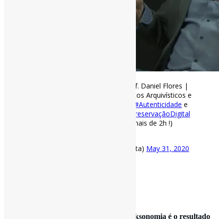
Autenticidade e Autenticação – Prof. Daniel Flores |
Roda de conversa sobre Documentos Arquivísticos e
Informação. Discutiu-se os temas:
#Autenticidade
e
#Autenticação
,
#Digitalização
e
#PreservaçãoDigital
#Arquivologia
(Duração de pouco mais de 2h !)
https://t.co/Tvej8XMDVH
— Pedro Andretta (@pedroisandretta)
May 31, 2020
[ad_2]
Fonte
: Projeto
Informe-CI
31 de maio de 2020
Você sabe o que é #folksonomia ? | “Folksonomia é o resultado