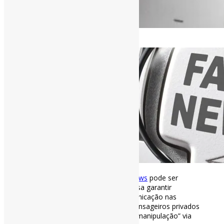
[ad_1]
Projeto que cria a Lei das
#FakeNews
pode ser
votado na terça, dia 2 | “O texto visa garantir
autenticidade e integridade à comunicação nas
plataformas de
#redessociais
e mensageiros privados
para desestimular o seu abuso ou manipulação” via