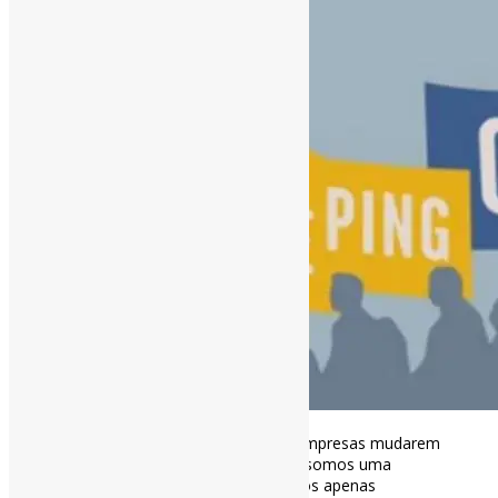
Como o
#SleepingGiants
fez 150 empresas mudarem
o plano de anúncios online | “Nós somos uma
organização não-partidária. Estamos apenas