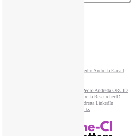
E-mail para os NewsLetters
*
Acesse também