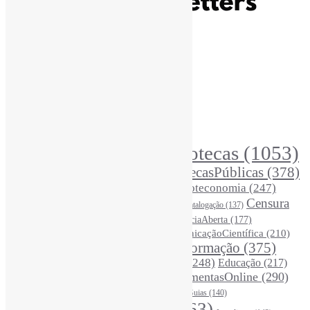
Recursos Informe-CI
Informe-CI
Assinar NewsLetters Informe-CI
Busca por conteúdos
Índice de tags
Buscador de conteúdos
Principais Tags (Assuntos)
Bibliotecas
(1053)
AcessoAberto
(208)
Arquivos
(125)
BibliotecasPúblicas
(378)
BibliotecasEscolares
(302)
BibliotecasUniversitárias
(270)
Biblioteconomia
(247)
Bibliotecários
(355)
Censura
Catalogação
(137)
BoasPráticas
(123)
(326)
Ciência
(287)
ChatGPT
(175)
CiênciaAberta
(177)
CoInfo
(246)
ComunicaçãoCientífica
(210)
CiênciaBrasileira
(149)
Desinformação
(375)
COVID19
(178)
DadosDePesquisa
(118)
DivulgaçãoCientífica
(248)
Educação
(217)
DireitosAutorais
(125)
FerramentasOnline
(290)
Entrevista
(242)
EscritaCientífica
(119)
FontesDeInformação
(261)
Guias
(140)
Google
(119)
InteligênciaArtificial
(763)