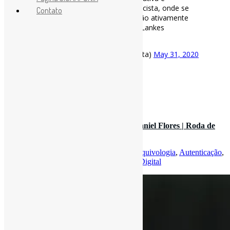
culturalmente competente e anti-racista, onde se
Contato
busca a diferença, os vulneráveis ​​são ativamente
protegidos […]” 🇺🇸 via e R. David Lankes
https://t.co/RJWdBjcXLT
— Pedro Andretta (@pedroisandretta)
May 31, 2020
[ad_2]
Fonte
: Projeto
Informe-CI
31 de maio de 2020
Autenticidade e Autenticação – Prof. Daniel Flores | Roda de
conversa sobre Docu…
Por
Pedro Andretta
em
Informe-CI
Tag
Arquivologia
,
Autenticação
,
Autenticidade
,
Digitalização
,
PreservaçãoDigital