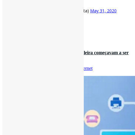
BBC Brasil
https://t.co/051sh5gAS3
— Pedro Andretta (@pedroisandretta)
May 31, 2020
[ad_2]
Fonte
: Projeto
Informe-CI
31 de maio de 2020
Há 25 anos, diretrizes da #internet brasileira começavam a ser
escritas | “No Br…
Por
Pedro Andretta
em
Informe-CI
Tag
Internet