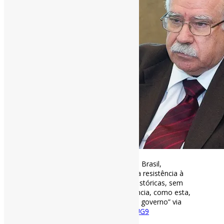
A
#ignorância
é, desde a origem do Brasil,
instrumento de poder | ”Por trás da resistência à
#quarentena
há […] insuficiências históricas, sem
solução numa situação de emergência, como esta,
que é também a de insuficiência do governo” via
Jornal da USP
https://t.co/ZOlzGx2UG9