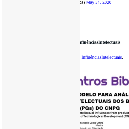
— Pedro Andretta (@pedroisandretta)
May 31, 2020
[ad_2]
Fonte
: Projeto
Informe-CI
31 de maio de 2020
Proposta de modelo para análise das #InfluênciasIntelectuais
dos bolsistas de pr…
Por
Pedro Andretta
em
Informe-CI
Tag
CI
,
InfluênciasIntelectuais
,
Saracevic