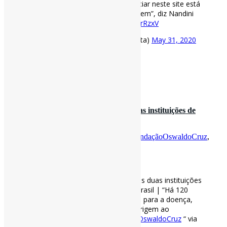
perguntando às empresas se anunciar neste site está
dentro dos valores que elas defendem”, diz Nandini
Jammi via Exame
https://t.co/eAjB0rRzxV
— Pedro Andretta (@pedroisandretta)
May 31, 2020
[ad_2]
Fonte
: Projeto
Informe-CI
31 de maio de 2020
Como a peste bubônica fez surgir as duas instituições de
pesquisa mais important…
Por
Pedro Andretta
em
Informe-CI
Tag
FundaçãoOswaldoCruz
,
InstitutoButantan
[ad_1]
Como a peste bubônica fez surgir as duas instituições
de pesquisa mais importantes do Brasil | “Há 120
anos, necessidade de produzir soro para a doença,
que havia chegado a Santos, deu origem ao
#InstitutoButantan
e à
#FundaçãoOswaldoCruz
“ via