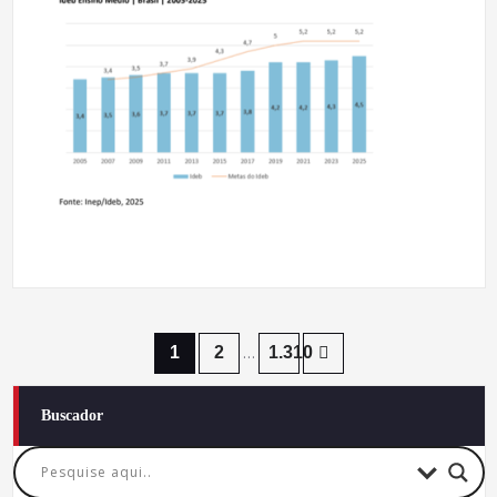
Paginação
1
2
…
1.310
de
Buscador
posts