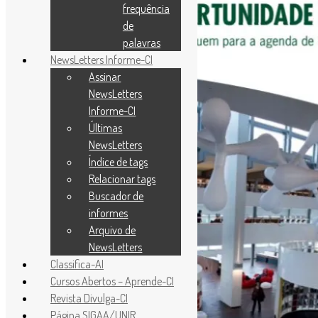
frequência
de
palavras
NewsLetters Informe-CI
Assinar
NewsLetters
Informe-CI
Últimas
NewsLetters
Índice de tags
Relacionar tags
Buscador de
informes
Arquivo de
NewsLetters
Classifica-AI
Cursos Abertos – Aprende-CI
Revista Divulga-CI
Página SIGAA/UNIR