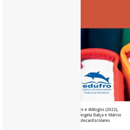
Biblioteca escolar, livros, leitura: interações e diálogos (2022),
organizado por Jussara Santos Pimenta, Ângela Balça e Márcio
Ferreira da Silva l Ebook da Edufro. #BibliotecasEscolares
#LivrosCI
edufro.unir.br/uploads/088992…