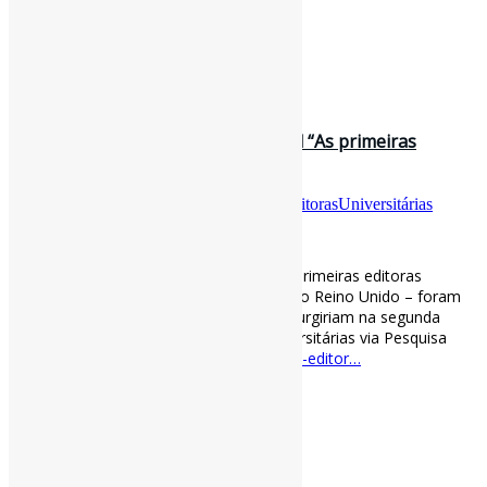
https://t.co/ZOJqu0LW4L
[ad_2]
Curadoria:
Projeto Informe-CI
31 de agosto de 2022
O braço editorial das universidades l “As primeiras
editoras universitárias – de…
Por
Pedro Andretta
em
Informe-CI
Tag
EditorasUniversitárias
[ad_1]
O braço editorial das universidades l “As primeiras editoras
universitárias – de Cambridge e Oxford, no Reino Unido – foram
criadas no século XVI, mas no Brasil só surgiriam na segunda
metade do século XX […]” #EditorasUniversitárias via Pesquisa
Fapesp
revistapesquisa.fapesp.br/o-braco-editor…
[ad_2]
Curadoria:
Projeto Informe-CI
31 de agosto de 2022