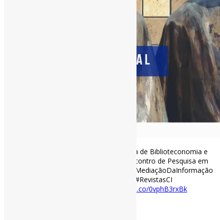
Lançada nova edição da Revista Brasileira de Biblioteconomia e
Documentação, da FEBAB l Dossiê IV Encontro de Pesquisa em
Informação e Mediação. 🤩 #Mediação #MediaçãoDaInformação
#MediaçãoCultural #MediaçãoDaLeitura #RevistasCI
rbbd.febab.org.br/rbbd/issue/vie…
https://t.co/0vphB3rxBk
[ad_2]
Curadoria:
Projeto Informe-CI