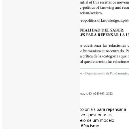
A colonialidade do saber: perspectivas decoloniais para repensar a
univers(al)idade l “O ensaio tem por objetivo questionar as
relações coloniais do saber fixadas por meio de um modelo
humanista eurocentrado.” #Colonialidade #Racismo