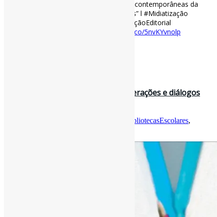
editorial: observações a partir de edições contemporâneas da
obra “Memórias Póstumas de Brás Cubas” l #Midiatização
#Remediação #MachadoDeAssis #MediaçãoEditorial
rbbd.febab.org.br/rbbd/article/v…
https://t.co/5nvKYvnolp
[ad_2]
Curadoria:
Projeto Informe-CI
31 de agosto de 2022
Biblioteca escolar, livros, leitura: interações e diálogos
(2022), organizado po…
Por
Pedro Andretta
em
Informe-CI
Tag
BibliotecasEscolares
,
LivrosCI