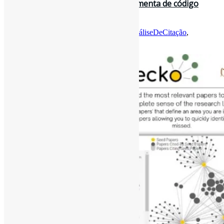
Citation Gecko l “Gecko é uma ferramenta de código
aberto para ajudá-lo a encont…
Por
Pedro Andretta
em
Informe-CI
Tag
AnáliseDeCitação
,
FerramentasOnline
,
FontesDeInformação