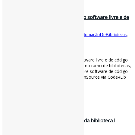
30 de agosto de 2022
Algumas reflexões sobre o estado do software livre e de
código aberto nas biblio…
Por
Pedro Andretta
em
Informe-CI
Tag
AutomaçãoDeBibliotecas
,
OpenSource
[ad_1]
Algumas reflexões sobre o estado do software livre e de código
aberto nas bibliotecas l “Quando comecei no ramo de bibliotecas,
há mais de 20 anos, falávamos muito sobre software de código
aberto.” #AutomaçãoDeBibliotecas #OpenSource via Code4Lib
Journal
journal.code4lib.org/articles/16820
[ad_2]
Curadoria:
Projeto Informe-CI
30 de agosto de 2022
Diversifique os espaços de trabalho da biblioteca l
Conheça os conceitos de Ros…