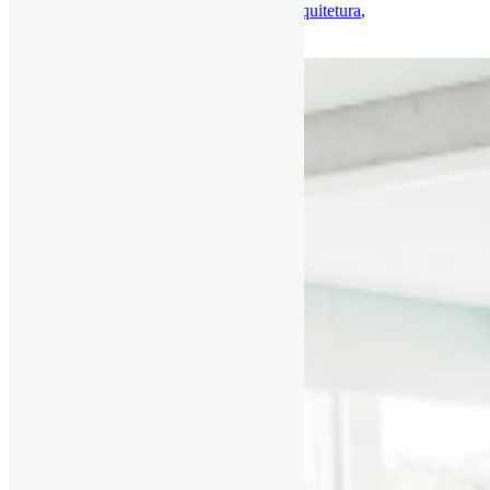
Por
Pedro Andretta
em
Informe-CI
Tag
Arquitetura
,
BibliotecasEscolares