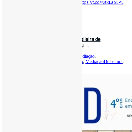
#Universidade
doi.org/10.1590/ES.240…
https://t.co/NitxLaoEPL
[ad_2]
Curadoria:
Projeto Informe-CI
30 de agosto de 2022
Lançada nova edição da Revista Brasileira de
Biblioteconomia e Documentação, da …
Por
Pedro Andretta
em
Informe-CI
Tag
Mediação
,
MediaçãoCultural
,
MediaçãoDaInformação
,
MediaçãoDeLeitura
,
RevistasCI