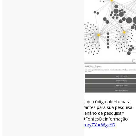
Citation Gecko l “Gecko é uma ferramenta de código aberto para
ajudá-lo a encontrar os artigos mais relevantes para sua pesquisa
e fornecer uma visão mais completa do cenário de pesquisa.”
#FerramentasOnline #AnáliseDeCitação #FontesDeInformação
citationgecko.azurewebsites.net
https://t.co/yZYucWgvYD
[ad_2]