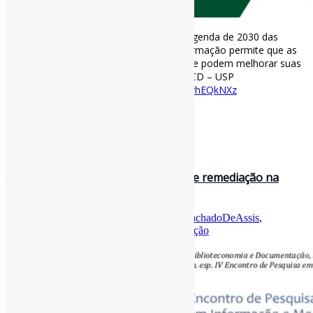
Como as bibliotecas contribuem para a agenda de 2030 das
Nações Unidas l “O acesso público à informação permite que as
pessoas tomem decisões conscientes que podem melhorar suas
vidas.” #Agenda2030 #Bibliotecas via ABCD – USP
abcd.usp.br/noticias/bibli…
https://t.co/AzvhEQkNXz
[ad_2]
Curadoria:
Projeto Informe-CI
31 de agosto de 2022
As formas e efeitos da midiatização e remediação na
mediação editorial: observaç…
Por
Pedro Andretta
em
Informe-CI
Tag
MachadoDeAssis
,
MediaçãoEditorial
,
Midiatização
,
Remediação