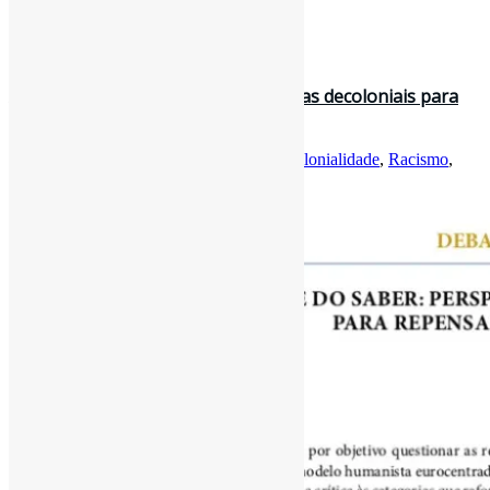
Curadoria:
Projeto Informe-CI
31 de agosto de 2022
A colonialidade do saber: perspectivas decoloniais para
repensar a univers(al)id…
Por
Pedro Andretta
em
Informe-CI
Tag
Colonialidade
,
Racismo
,
Universidades