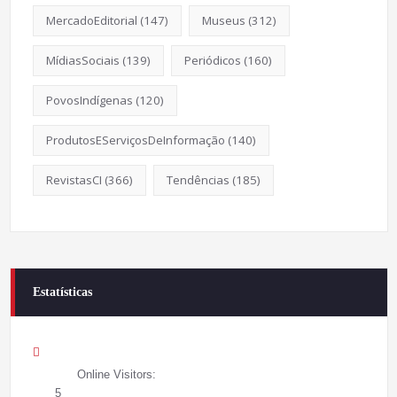
MercadoEditorial
(147)
Museus
(312)
MídiasSociais
(139)
Periódicos
(160)
PovosIndígenas
(120)
ProdutosEServiçosDeInformação
(140)
RevistasCI
(366)
Tendências
(185)
Estatísticas
Online Visitors:
5