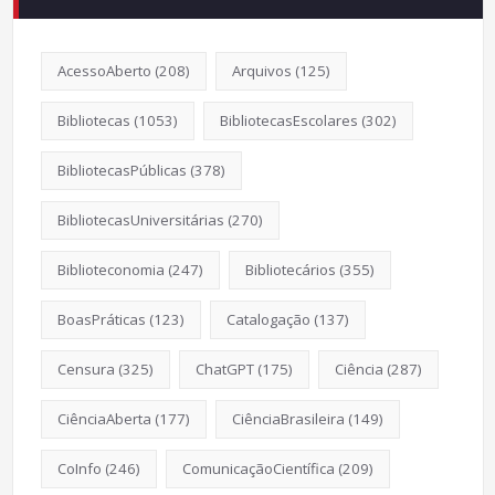
AcessoAberto
(208)
Arquivos
(125)
Bibliotecas
(1053)
BibliotecasEscolares
(302)
BibliotecasPúblicas
(378)
BibliotecasUniversitárias
(270)
Biblioteconomia
(247)
Bibliotecários
(355)
BoasPráticas
(123)
Catalogação
(137)
Censura
(325)
ChatGPT
(175)
Ciência
(287)
CiênciaAberta
(177)
CiênciaBrasileira
(149)
CoInfo
(246)
ComunicaçãoCientífica
(209)