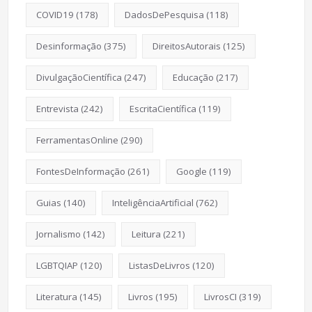
COVID19
(178)
DadosDePesquisa
(118)
Desinformação
(375)
DireitosAutorais
(125)
DivulgaçãoCientífica
(247)
Educação
(217)
Entrevista
(242)
EscritaCientífica
(119)
FerramentasOnline
(290)
FontesDeInformação
(261)
Google
(119)
Guias
(140)
InteligênciaArtificial
(762)
Jornalismo
(142)
Leitura
(221)
LGBTQIAP
(120)
ListasDeLivros
(120)
Literatura
(145)
Livros
(195)
LivrosCI
(319)