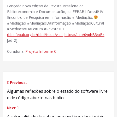
Lançada nova edição da Revista Brasileira de
Biblioteconomia e Documentação, da FEBAB l Dossiê IV
Encontro de Pesquisa em Informação e Mediação.
#Mediação #MediaçãoDaInformação #MediaçãoCultural
#MediaçãoDaLeitura #RevistasCI
rbbd.febab.org.br/rbbd/issue/vie…
https://t.co/0vphB3rxBk
[ad_2]
Curadoria:
Projeto Informe-CI
Previous:
Navegação
Algumas reflexões sobre o estado do software livre
de
e de código aberto nas biblio…
Post
Next:
A colonialidade do saber: perspectivas decoloniais