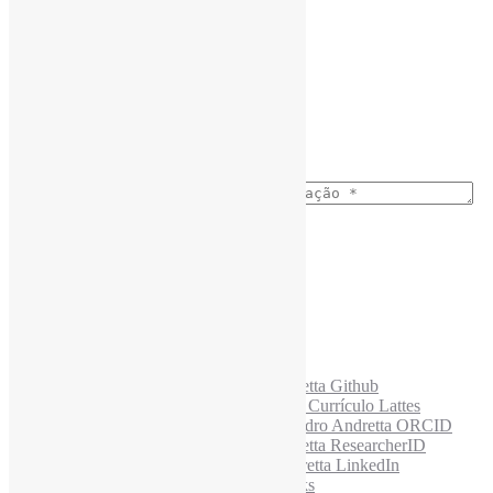
Assine a Informe-CI NewsLetters
Buscar correspondência exata
Nome completo
*
Busca no Títulos
Busca no Conteúdo
Ano do nascimento
*
E-mail para os NewsLetters
*
Acesse também