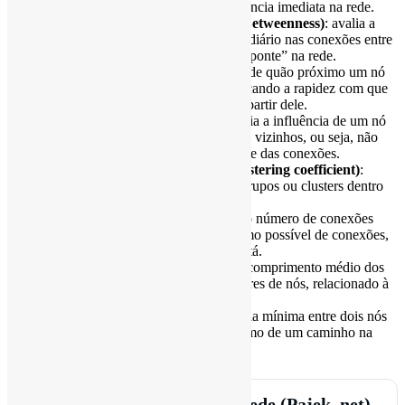
que um nó tem, indicando sua influência imediata na rede.
Centralidade de Intermediação (Betweenness)
: avalia a
importância de um nó como intermediário nas conexões entre
outros nós, indicando seu papel de “ponte” na rede.
Centralidade de Proximidade
: mede quão próximo um nó
está de todos os outros na rede, indicando a rapidez com que
uma informação pode se espalhar a partir dele.
Eigenvector de Centralidade
: avalia a influência de um nó
considerando a importância dos seus vizinhos, ou seja, não
apenas a quantidade, mas a qualidade das conexões.
Coeficiente de Agrupamento (Clustering coefficient)
:
indica a tendência de formação de grupos ou clusters dentro
da rede.
Densidade da Rede
: a razão entre o número de conexões
existentes na rede e o número máximo possível de conexões,
mostrando quão conectada a rede está.
Caminho Mínimo Médio
: mede o comprimento médio dos
menores caminhos entre todos os pares de nós, relacionado à
eficiência da rede.
Diâmetro da Rede
: a maior distância mínima entre dois nós
na rede, que indica o tamanho máximo de um caminho na
rede.
Exportador de Métricas de Rede (Pajek .net)