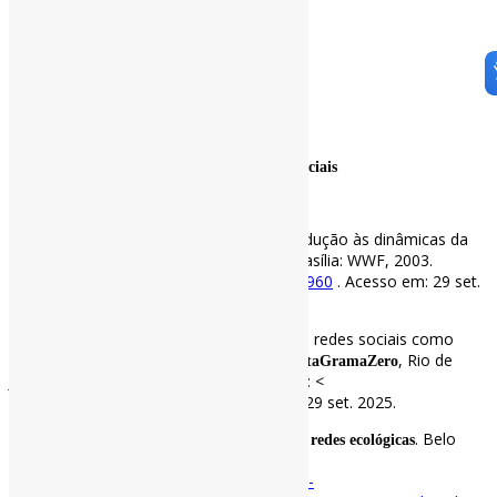
Posições
Tipo de aresta
Converter e Baixar
.
.
Indicação de leitura sobre análise de redes sociais
Bibliografia básica
COSTA, L. et al. (coord.).
: uma introdução às dinâmicas da
Redes
conectividade e da auto- organização. Brasília: WWF, 2003.
Disponível em:
https://www.wwf.org.br/?3960
. Acesso em: 29 set.
2025.
MATHEUS, R. F.; SILVA, A. B. O. Análise de redes sociais como
método para a ciência da informação.
, Rio de
DataGramaZero
Janeiro v. 7, n. 2, abr. 2006. Disponível em: <
https://brapci.inf.br/v/5910
>. Acesso em: 29 set. 2025.
MELLO, M. A. R. et al.
. Belo
Guia para análise de redes ecológicas
Horizonte: [s.n.], 2016. Disponível em:
https://marcomellolab.wordpress.com/wp-