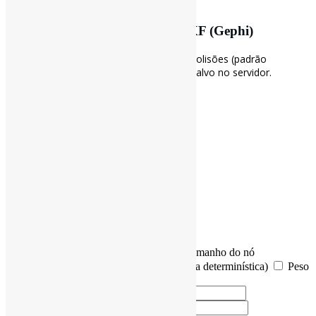
sistemas.
Converter .NET (Pajek) → .GEXF (Gephi)
Defina os
das colunas para evitar colisões (padrão
nomes
,
). Nada é salvo no servidor.
calc_degree
calc_strength
Arquivo .net (máx 1 MB)
ou
Conteúdo .net
Enriquecimento
Calcular grau
Calcular força
Tamanho do nó
proporcional ao grau
Colorir nós (paleta determinística)
Peso
1 quando ausente
Nome da coluna do grau
Nome da coluna da força