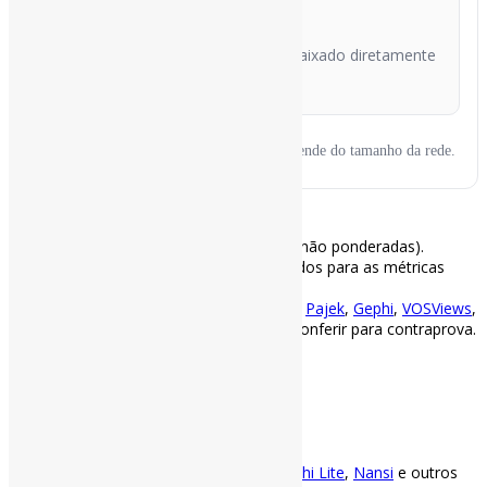
XLS (compatível)
O arquivo é gerado em memória e baixado diretamente
pelo navegador.
Gerar relatório
Tempo de execução depende do tamanho da rede.
Observações
– Pesos nas arestas ignorados (métricas não ponderadas).
– Grafos projetados como não direcionados para as métricas
globais clássicas.
– Essas métrica não substituem o uso do
Pajek
,
Gephi
,
VOSViews
,
CiteInsight
e outros softwares. Convém conferir para contraprova.
.
.
Conversor de arquivo *.Net em *.Gexf
Converta o arquivo para trabalhar no
Gephi Lite
,
Nansi
e outros