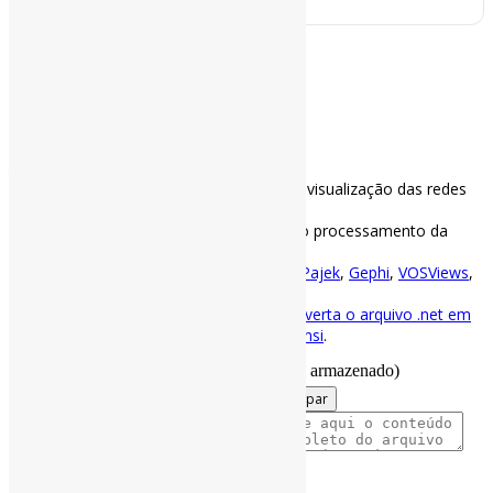
–
–
Visualizador de arquivo *.Net
Instruções:
Utilize arquivos *.net de até 15 KB para a visualização das redes
sem muita demora no processamento.
Clique em “Pausar física” se quiser parar o processamento da
rede.
Essa visualização não substitui o uso do
Pajek
,
Gephi
,
VOSViews
,
CiteInsight
e outros softwares.
Para visualizar redes maiores, online,
converta o arquivo .net em
.gexf
e processe a rede no
Gephi Lite
,
Nansi
.
Carregar arquivo
(≤ 1 MB – não será armazenado)
.net
Limpar
Ou cole o conteúdo do arquivo
:
.net
Layout
Buscar