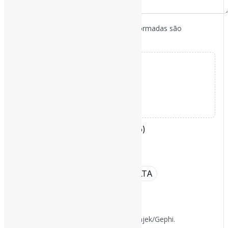
Separador:
. Linhas vazias ou malformadas são
" ;"
ignoradas.
Exemplo:

Ref A	Termo 1; Termo 2; Termo 3

Ref B	Termo 4

Ref C	Termo 2; Termo 4; Termo 5

Ref D	Termo 1; Termo 3; Termo 5

Rede
unipartida
(termo–termo)
Rede
bipartida
(ID–termo)
Remover acentos
Converter tudo em CAIXA ALTA
Converter e baixar
Saída: arquivo
compatível com Pajek/Gephi.
.net