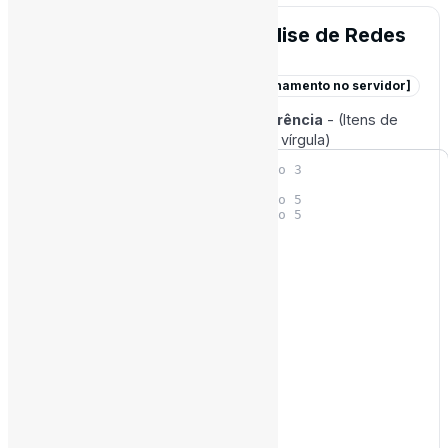
Conversor .NET para Análise de Redes
Sociais
[Processamento local - Sem armazenamento no servidor]
Cole aqui (formato:
ID [TAB] Coocorrência
- (Itens de
Coocorrência separados por ponto e vírgula)