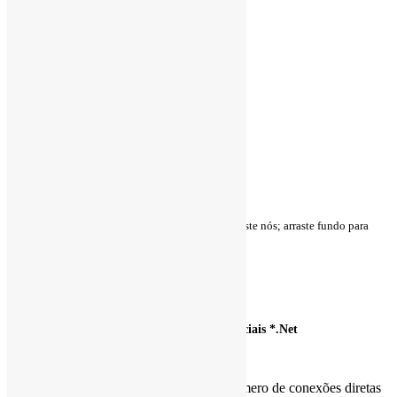
Clique em um nó para
delimitar vizinhança
. Arraste nós; arraste fundo para
pan; use a roda do mouse para zoom.
.
.
Relatórios de métricas de análise de redes sociais *.Net
Sobre os relatórios:
Centralidade de Grau
: mede o número de conexões diretas