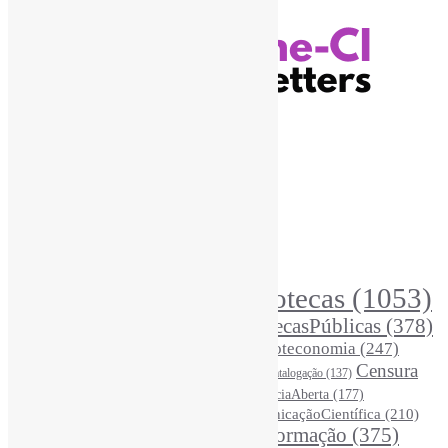
Recursos Informe-CI
Informe-CI
Assinar NewsLetters Informe-CI
Busca por conteúdos
Índice de tags
Buscador de conteúdos
Principais Tags (Assuntos)
Bibliotecas
(1053)
AcessoAberto
(208)
Arquivos
(125)
BibliotecasPúblicas
(378)
BibliotecasEscolares
(302)
BibliotecasUniversitárias
(270)
Biblioteconomia
(247)
Bibliotecários
(355)
Censura
Catalogação
(137)
BoasPráticas
(123)
(326)
Ciência
(287)
ChatGPT
(175)
CiênciaAberta
(177)
CoInfo
(246)
ComunicaçãoCientífica
(210)
CiênciaBrasileira
(149)
Desinformação
(375)
COVID19
(178)
DadosDePesquisa
(118)