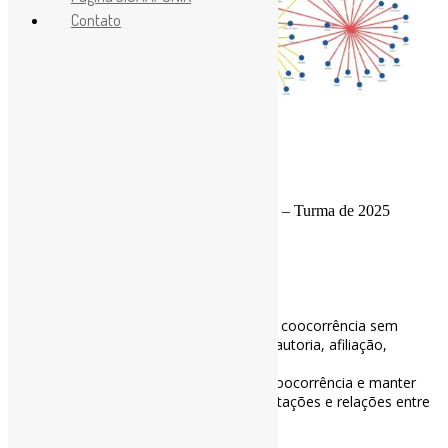
Contato
Rede de amigos da turma do PPGA/UNIR – Turma de 2025
–
Gerador de arquivo *.Net
Considere:
= Mapear interações entre coocorrência sem
Rede unipartida
ligação com ID, indicado para analisar coautoria, afiliação,
palavras-chave.
= Mapear interações entre coocorrência e manter
rede bipartida
ligação com ID,= indicado para analisar citações e relações entre
dois tipos de entidades.