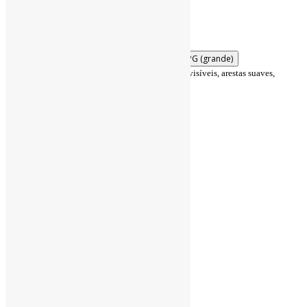
Mostrar pesos das arestas
Pausar física
Visualizar/Atualizar
Resetar
Salvar PNG
Salvar JPG
PNG (grande)
JPG (grande)
Leitura 100% local. Em todos os layouts: rótulos visíveis, arestas suaves,
pan/zoom/drag.