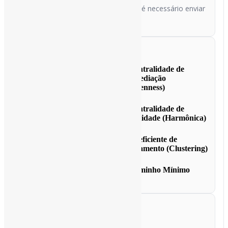
Se você usar o campo de texto, não é necessário enviar
arquivo.
Escolha o relatório
Centralidade de Grau
Centralidade de
Intermediação
(Betweenness)
Centralidade de
Centralidade de
Proximidade
Proximidade (Harmônica)
Eigenvector de
Coeficiente de
Centralidade
Agrupamento (Clustering)
Densidade da Rede
Caminho Mínimo
Médio
Formato de download
CSV