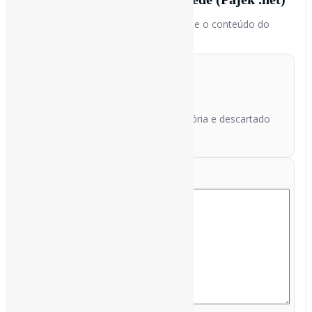
Envie um arquivo
(até 1 MB)
ou
cole o conteúdo do
.net
arquivo. Nada será salvo no servidor.
Arquivo .net (máx. 1MB)
O arquivo será lido apenas em memória e descartado
após o processamento.
Ou cole o conteúdo do arquivo .net