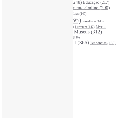
DivulgaçãoCientífica
(248)
Educação
(217)
DireitosAutorais
(125)
FerramentasOnline
(290)
Entrevista
(242)
EscritaCientífica
(119)
FontesDeInformação
(261)
Guias
(140)
Google
(119)
InteligênciaArtificial
(766)
Jornalismo
(143)
Leitura
(221)
Livros
Literatura
(147)
LGBTQIAP
(120)
ListasDeLivros
(120)
LivrosCI
(319)
Museus
(312)
(195)
MercadoEditorial
(147)
Periódicos
(160)
MídiasSociais
(139)
PovosIndígenas
(120)
RevistasCI
(366)
Tendências
(185)
ProdutosEServiçosDeInformação
(140)
Estatísticas
Online Visitors:
2
Yesterday's Views:
390
Last 7 Days Views:
2.836
Last 30 Days Views:
19.723
Last 365 Days Views:
167.698
Total Views:
346.403
Total Visitors:
341.512
Total Page Views:
40
Total Posts:
15.733