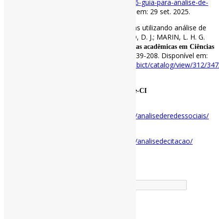
content/uploads/2020/09/mello-et-al-2016-guia-para-analise-de-
redes-ecologicas-2016.09.06.pdf
. Acesso em: 29 set. 2025.
PAULO, A. F. Potencialidades investigativas utilizando análise de
redes sociais. In: SHINTAKU, M.; MACÊDO, D. J.; MARIN, L. H. G.
(Editores).
Tecnologias utilizadas em pesquisas acadêmicas em Ciências
. Brasília: IBICT, 2023. p. 139-208. Disponível em:
Sociais Aplicadas
https://labcotec.ibict.br/omp/index.php/edibict/catalog/view/312/34
Acesso em: 29 set. 2025.
Conteúdos selecionados – Curadoria Informe-CI
Análise de Redes Sociais:
https://www.pedroandretta.info/index/tag/analisederedessociais/
Análise de Citação:
https://www.pedroandretta.info/index/tag/analisedecitacao/
Buscador