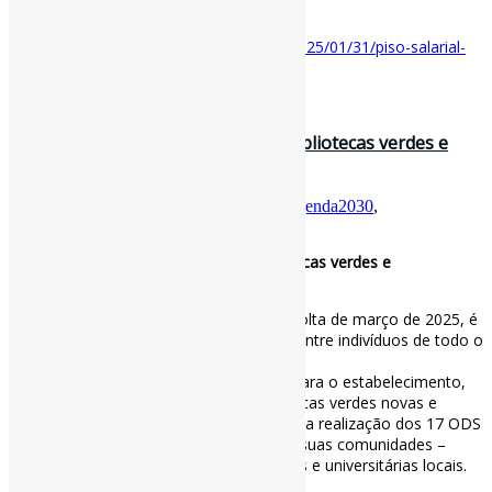
Disponível em:
https://g1.globo.com/educacao/noticia/2025/01/31/piso-salarial-
dos-professores-2025.ghtml
31 de janeiro de 2025
Em breve: Diretrizes da IFLA para bibliotecas verdes e
sustentáveis / IFLA
Por
Pedro Andretta
em
Informe-CI
Tag
Agenda2030
,
BibliotecasVerdes
,
ODS
,
sustentabilidade
Em breve: Diretrizes da IFLA para bibliotecas verdes e
sustentáveis
A publicação, que deve ser lançada por volta de março de 2025, é
o resultado de um esforço colaborativo entre indivíduos de todo o
mundo.
As Diretrizes fornecerão uma estrutura para o estabelecimento,
operacionalização e avaliação de bibliotecas verdes novas e
existentes. Elas visam ajudar a promover a realização dos 17 ODS
da ONU em vários tipos de bibliotecas e suas comunidades –
incluindo bibliotecas municipais, escolares e universitárias locais.