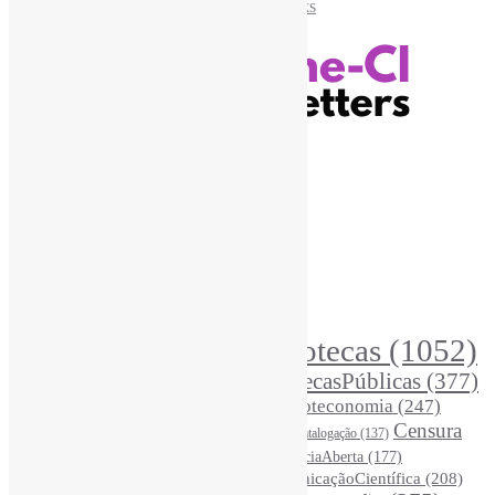
Recursos Informe-CI
Informe-CI
Assinar NewsLetters Informe-CI
Busca por conteúdos
Índice de tags
Buscador de conteúdos
Principais Tags (Assuntos)
Bibliotecas
(1052)
AcessoAberto
(207)
Arquivos
(125)
BibliotecasPúblicas
(377)
BibliotecasEscolares
(302)
BibliotecasUniversitárias
(270)
Biblioteconomia
(247)
Bibliotecários
(355)
Censura
Catalogação
(137)
BoasPráticas
(123)
(324)
Ciência
(287)
ChatGPT
(175)
CiênciaAberta
(177)
CoInfo
(245)
ComunicaçãoCientífica
(208)
CiênciaBrasileira
(149)