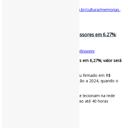
Disponível em:
https://www.observatoriodaimprensa.com.br/cultura/memorias-
acessiveis-um-desafio-para-os-museus/
31 de janeiro de 2025
MEC reajusta piso salarial dos professores em 6,27%;
valor será de R$ 4.867,77 / G1
Por
Pedro Andretta
em
Informe-CI
Tag
Professores
MEC reajusta piso salarial dos professores em 6,27%; valor será
de R$ 4.867,77
O novo salário mínimo do magistério ficou firmado em R$
4.867,77, um aumento de 6,27% em relação a 2024, quando o
valor era de R$ 4.580,57.
Esse salário é válido para profissionais que lecionam na rede
pública de ensino e cumprem jornada de ao até 40 horas
semanais.
via G1
#Professores