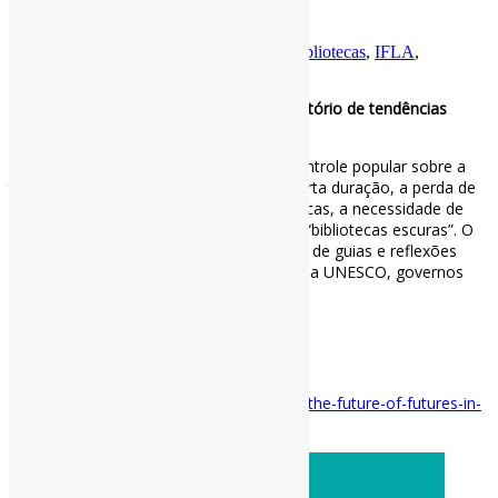
tendências atualizado / IFLA
Por
Pedro Andretta
em
Informe-CI
Tag
Bibliotecas
,
IFLA
,
Tendências
O futuro dos futuros nas bibliotecas: Relatório de tendências
atualizado
Os novos cenários exploram ideias de controle popular sobre a
tecnologia, o crescimento do vídeo de curta duração, a perda de
nações inteiras para as mudanças climáticas, a necessidade de
comunidade entre os idosos e a ideia de “bibliotecas escuras”. O
novo capítulo é baseado em uma revisão de guias e reflexões
disponíveis sobre o pensamento futuro, da UNESCO, governos
nacionais e think tanks independentes.
via IFLA
#Bibliotecas #Tendências #IFLA
Disponível em:
https://www.ifla.org/news/the-future-of-futures-in-
libraries-updated-trend-report-released/