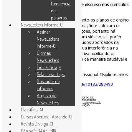
frequência
Educação em informação : uma análise de discurso nos currículos
de Biblioteconomia brasileiros
de
palavras
Conclui que tanto os marcos políticos quanto os planos de ensino
NewsLetters Informe-CI
preconizam ações de educação em informação e colocam o
bibliotecário como protagonista de tais ações, portanto há
Assinar
formação de bibliotecários educadores com viés social, porém
NewsLetters
ainda é necessário refletir sobre os conteúdos abordados na
Informe-CI
formação desses profissionais para que sua interferência na
Últimas
sociedade seja transformadora e significativa auxiliando os
sujeitos a se relacionar com a informação de maneira saudável e
NewsLetters
proveitosa.
Índice de tags
Relacionar tags
#EducaçãoEmInformação #FormaçãoProfissional #Bibliotecários
Buscador de
Disponível em:
https://lume.ufrgs.br/handle/10183/283493
informes
Arquivo de
NewsLetters
Classifica-AI
Cursos Abertos – Aprende-CI
Revista Divulga-CI
Página SIGAA/UNIR