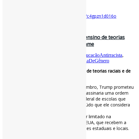
Disponível em:
https://www.bbc.com/portuguese/articles/c4gpzn1d016o
31 de janeiro de 2025
Trump assina decreto para proibir ensino de teorias
raciais e de gênero nas escolas / Exame
Por
Pedro Andretta
em
Informe-CI
Tag
EducaçãoAntirracista
,
EducaçãoBásica
,
GovernoTrump
,
ViolênciaDeGênero
Trump assina decreto para proibir ensino de teorias raciais e de
gênero nas escolas
Durante sua campanha eleitoral em novembro, Trump prometeu
que, assim que chegasse à Casa Branca, assinaria uma ordem
executiva para cortar o financiamento federal de escolas que
promovem a teoria racial crítica ou conteúdo que ele considera
inadequado.
O governo federal, no entanto, tem poder limitado na
administração cotidiana das escolas dos EUA, que recebem a
maior parte de seu financiamento de fontes estaduais e locais.
via Exame