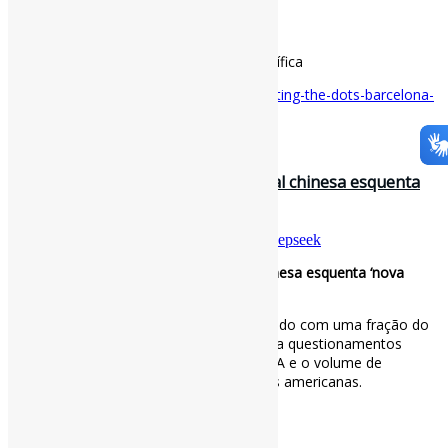
via Graspo
#DeclaraçãoDeBarcelona #CiênciaAberta
#IntegridadeEmPesquisa #AvaliaçãoCientífica
Disponível em:
https://graspos.eu/connecting-the-dots-barcelona-
dori-open-information
31 de janeiro de 2025
DeepSeek: como inteligência artificial chinesa esquenta
‘nova corrida espacial’ / BBC
Por
Pedro Andretta
em
Informe-CI
Tag
Deepseek
DeepSeek: como inteligência artificial chinesa esquenta ‘nova
corrida espacial’
O chatbot DeepSeek teria sido desenvolvido com uma fração do
custo de seus concorrentes, o que levanta questionamentos
sobre o futuro da liderança dos EUA em IA e o volume de
investimentos planejados pelas empresas americanas.
via BBC
#DeepSeek