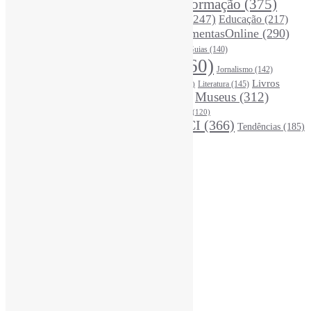
Desinformação
(375)
COVID19
(178)
DadosDePesquisa
(118)
DivulgaçãoCientífica
(247)
Educação
(217)
DireitosAutorais
(125)
FerramentasOnline
(290)
Entrevista
(242)
EscritaCientífica
(119)
FontesDeInformação
(261)
Guias
(140)
Google
(119)
InteligênciaArtificial
(760)
Jornalismo
(142)
Leitura
(221)
Livros
Literatura
(145)
LGBTQIAP
(120)
ListasDeLivros
(120)
LivrosCI
(319)
Museus
(312)
(194)
MercadoEditorial
(146)
Periódicos
(160)
MídiasSociais
(139)
PovosIndígenas
(120)
RevistasCI
(366)
Tendências
(185)
ProdutosEServiçosDeInformação
(140)
Estatísticas
Online Visitors:
2
Yesterday's Views:
540
Last 7 Days Views:
3.466
Last 30 Days Views:
22.433
Last 365 Days Views:
166.124
Total Views:
343.912
Total Visitors:
339.246
Total Page Views:
73.135
Total Posts:
15.702