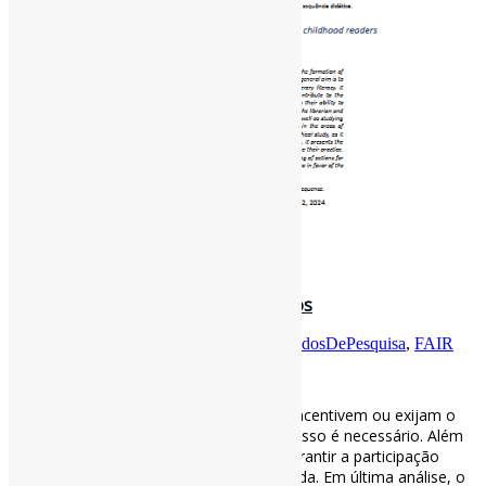
31 de janeiro de 2025
Gestão e compartilhamento de dados
Por
Pedro Andretta
em
Informe-CI
Tag
DadosDePesquisa
,
FAIR
Gestão e compartilhamento de dados
Embora alguns periódicos e instituições incentivem ou exijam o
compartilhamento de dados, mais progresso é necessário. Além
disso, soluções globais são vitais para garantir a participação
equitativa de países de baixa e média renda. Em última análise, o