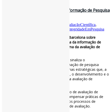
31 de janeiro de 2025
A Declaração de Barcelona sobre Informação de Pesquisa
Aberta / Graspo
Por
Pedro Andretta
em
Informe-CI
Tag
AvaliaçãoCientífica
,
CiênciaAberta
,
DeclaraçãoDeBarcelona
,
IntegridadeEmPesquisa
Conectando os pontos: A Declaração de Barcelona sobre
Informação de Pesquisa Aberta – Abertura da informação de
pesquisa como pré-requisito para a reforma da avaliação de
pesquisa
A assinatura da Declaração de Barcelona sinaliza o
reconhecimento da importância da informação de pesquisa
aberta e um compromisso de fazer escolhas estratégicas que, a
longo prazo, contribuam para a qualidade, o desenvolvimento e o
uso de informações de pesquisa aberta na avaliação de
pesquisas.
Um dos principais objetivos do movimento de avaliação de
pesquisa responsável é reconhecer e recompensar práticas de
Ciência Aberta. Isso inclui transparência dos processos de
pesquisa e, por extensão, dos processos de avaliação.