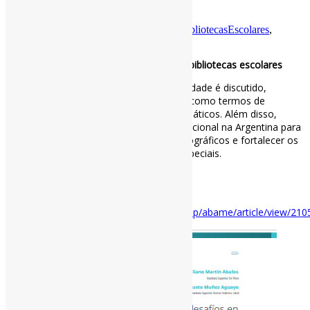
Escolares
Por
Pedro Andretta
em
Informe-CI
Tag
BibliotecasEscolares
,
Marc21
Esquemas de metadados e desafios em bibliotecas escolares
O desenvolvimento de arquivos de autoridade é discutido,
sugerindo critérios e campos essenciais, como termos de
assunto, termos de pessoa e termos temáticos. Além disso,
levanta-se a necessidade de consenso nacional na Argentina para
melhorar o intercâmbio de registros bibliográficos e fortalecer os
serviços de informação em contextos especiais.
#Marc21 #BibliotecasEscolares
Disponível em:
https://cendie.abc.gob.ar/revistas/index.php/abame/article/view/210