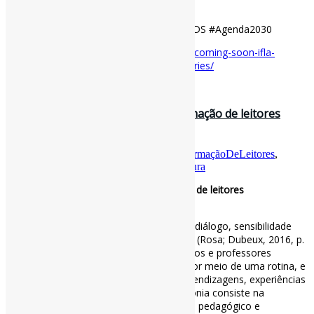
via IFLA
#BibliotecasVerdes #Sustentabilidade #ODS #Agenda2030
Disponível em:
https://www.ifla.org/news/coming-soon-ifla-
guidelines-for-green-and-sustainable-libraries/
31 de janeiro de 2025
Mediação da leitura literária na formação de leitores
infantojuvenis / Biblionline
Por
Pedro Andretta
em
Informe-CI
Tag
FormaçãoDeLeitores
,
LiteraturaInfantoJuvenil
,
MediaçãoDeLeitura
Mediação da leitura literária na formação de leitores
infantojuvenis
A mediação da leitura “exige preparação, diálogo, sensibilidade
para as emoções que a literatura suscita” (Rosa; Dubeux, 2016, p.
42). Posto isso, as práticas de bibliotecários e professores
propõem uma sensação de segurança, por meio de uma rotina, e
fomentam momentos prazerosos de aprendizagens, experiências
e contato com as linguagens. Essa harmonia consiste na
integração entre mediador, planejamento pedagógico e