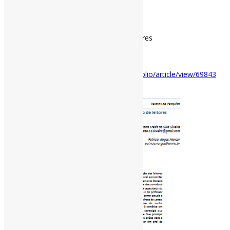
organização do ambiente.
via Biblionline
#MediaçãoDeLeitura #FormaçãoDeLeitores
#LiteraturaInfantoJuvenil
Disponível
em:
https://periodicos.ufpb.br/index.php/biblio/article/view/69843