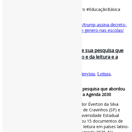
#EducaçãoAntiRacista #ViolênciaDeGênero #EducaçãoBásica
#GovernoTrump
Disponível em:
https://exame.com/mundo/trump-assina-decreto-
para-proibir-ensino-de-teorias-raciais-e-de-genero-nas-escolas/
30 de janeiro de 2025
Entrevista com Éverton Camilo sobre sua pesquisa que
abordou as políticas públicas do livro e da leitura e a
Agenda 2030 / Divulga-CI
Por
Pedro Andretta
em
Informe-CI
Tag
Entrevista
,
Leitura
,
PolíticasPúblicas
Entrevista com Éverton Camilo sobre sua pesquisa que abordou
as políticas públicas do livro e da leitura e a Agenda 2030
Confira nossa entrevista com o pesquisador Éverton da Silva
Camilo, bibliotecário na Biblioteca Pública de Cravinhos (SP) e
doutor em Ciência da Informação pela Universidade Estadual
Paulista. Em sua pesquisa, Éverton analisou 15 documentos de
políticas públicas relacionadas ao livro e à leitura em países latino-