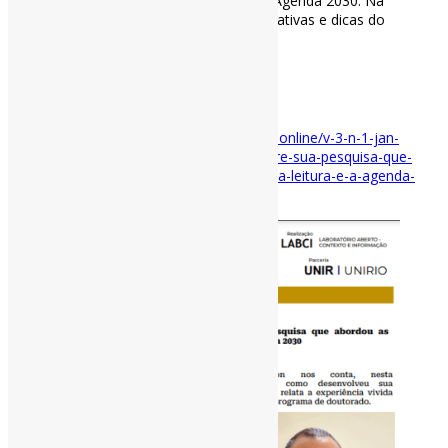
americanos, bem como sua aderência à Agenda 2030. Na
entrevista, conheça mais sobre as expectativas e dicas do
pesquisador.
#PolíticasPúblicas #Leitura #Entrevista
via Divulga-CI
Disponível em:
https://www.divulgaci.labci.online/v-3-n-1-jan-
2025/entrevista-com-everton-camilo-sobre-sua-pesquisa-que-
abordou-as-politicas-publicas-do-livro-e-da-leitura-e-a-agenda-
2030/