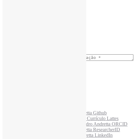
Assine a Informe-CI NewsLetters
Buscar correspondência exata
Nome completo
*
Busca no Títulos
Busca no Conteúdo
Ano do nascimento
*
E-mail para os NewsLetters
*
Acesse também