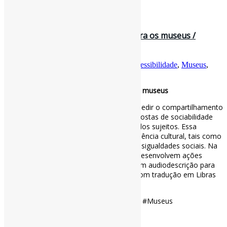
31 de janeiro de 2025
Memórias acessíveis, um desafio para os museus /
Observatório de Imprensa
Por
Pedro Andretta
em
Informe-CI
Tag
Acessibilidade
,
Museus
,
PessoasComDeficiência
Memórias acessíveis, um desafio para os museus
A falta de acessibilidade cultural pode impedir o compartilhamento
das memórias para a elaboração de propostas de sociabilidade
que promovam a emancipação humana dos sujeitos. Essa
exclusão de grupos minoritários da experiência cultural, tais como
as pessoas com deficiências, perpetua desigualdades sociais. Na
contramão da exclusão, alguns museus desenvolvem ações
exitosas por meio de visitas mediadas com audiodescrição para
pessoas com deficiência visual e visitas com tradução em Libras
para pessoas surdas.
#Acessibilidade #PessoasComDeficiência #Museus
via Observatório de Imprensa