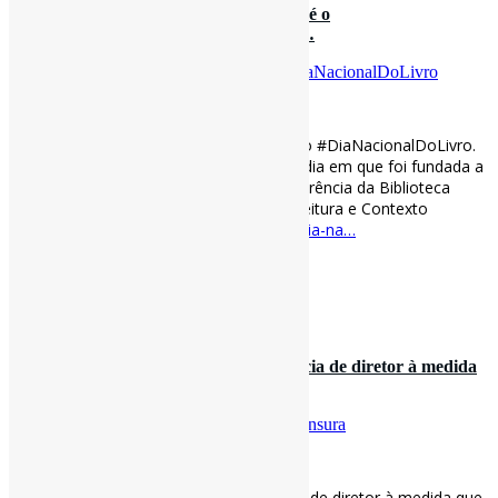
Dia Nacional do Livro l “29 de outubro é o
#DiaNacionalDoLivro. A data foi escol…
Por
Pedro Andretta
em
Informe-CI
Tag
DiaNacionalDoLivro
[ad_1]
Dia Nacional do Livro l “29 de outubro é o #DiaNacionalDoLivro.
A data foi escolhida em homenagem ao dia em que foi fundada a
Biblioteca Nacional […], depois da transferência da Biblioteca
Nacional de Portugal para o Brasil.” via Leitura e Contexto
leituraecontexto.blogspot.com/2022/10/dia-na…
[ad_2]
Curadoria:
Projeto Informe-CI
30 de outubro de 2022
Conselho da biblioteca ‘lamenta’ renúncia de diretor à medida
que a controvérsia…
Por
Pedro Andretta
em
Informe-CI
Tag
Censura
[ad_1]
Conselho da biblioteca ‘lamenta’ renúncia de diretor à medida que