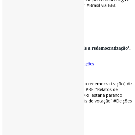
17% – do que nas classes A e B, com 4%.” #Brasil via BBC
bbc.com/portuguese/bra…
[ad_2]
Curadoria:
Projeto Informe-CI
30 de outubro de 2022
‘Nunca vi nada desse tipo no Brasil desde a redemocratização’,
diz ex-presidente…
Por
Pedro Andretta
em
Informe-CI
Tag
Eleições
[ad_1]
‘Nunca vi nada desse tipo no Brasil desde a redemocratização’, diz
ex-presidente do TSE sobre operações da PRF l“Relatos de
diversas partes do Brasil apontam que a PRF estaria parando
ônibus com eleitores em direção aos locais de votação” #Eleições
via BBC
bbc.com/portuguese/bra…
[ad_2]
Curadoria:
Projeto Informe-CI
29 de outubro de 2022