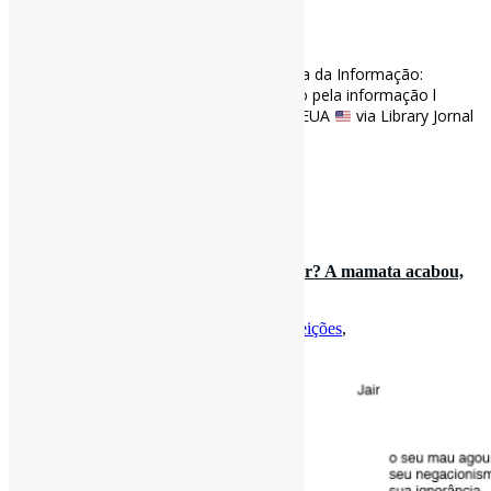
[ad_1]
Profissionais de Biblioteconomia e Ciência da Informação:
essenciais para o nosso mundo orientado pela informação l
#Bibliotecários #FormaçãoProfissional #EUA
via Library Jornal
libraryjournal.com/story/lis-prof…
[ad_2]
Curadoria:
Projeto Informe-CI
31 de outubro de 2022
Jair, por Edival Lourenço l E agora, Jair? A mamata acabou,
seu brilho ofuscou,…
Por
Pedro Andretta
em
Informe-CI
Tag
Eleições
,
GovernoBolsonaro