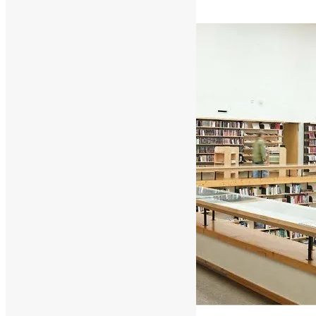
FormaçãoProfissional