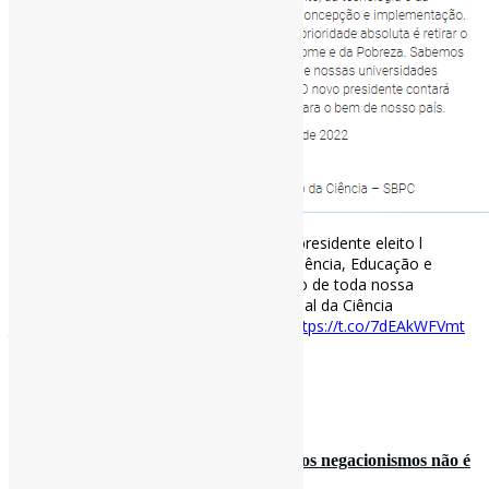
SBPC parabeniza povo brasileiro e novo presidente eleito l
“Sabemos que o trabalho de resgatar a Ciência, Educação e
nossas universidades exigirá forte esforço de toda nossa
sociedade.” #GovernoLula #SBPC via Jornal da Ciência
jornaldaciencia.org.br/sbpc-parabeniz…
https://t.co/7dEAkWFVmt
[ad_2]
Curadoria:
Projeto Informe-CI
31 de outubro de 2022
Sementes da desconfiança l “Combater os negacionismos não é
tarefa fácil, especi…