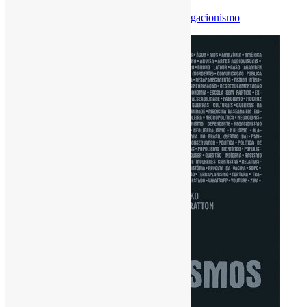
Por
Pedro Andretta
em
Informe-CI
Tag
Negacionismo