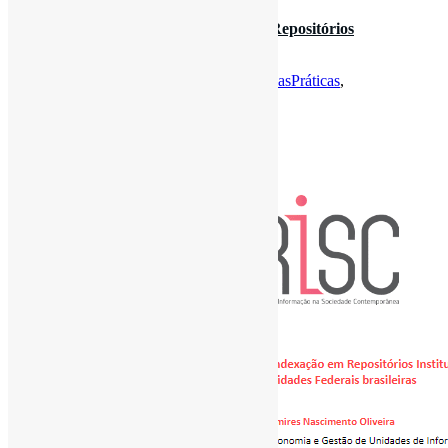
Políticas e diretrizes de indexação em #Repositórios
Institucionais … l “O doc…
Por
Pedro Andretta
em
Informe-CI
Tag
BoasPráticas
,
PolíticaDeIndexação
,
Repositórios