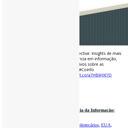
The Project Information Literacy Retrospective: Insights de mais
de uma década de pesquisa em competência em informação,
2008–2022 l No link alguns painéis interativos sobre as
repercussões de algumas das pesquisas. #CoInfo
projectinfolit.org/pubs/retrospec…
https://t.co/a7HBWJXl7D
[ad_2]
Curadoria:
Projeto Informe-CI
31 de outubro de 2022
Profissionais de Biblioteconomia e Ciência da Informação:
essenciais para o noss…
Por
Pedro Andretta
em
Informe-CI
Tag
Bibliotecários
,
EUA
,