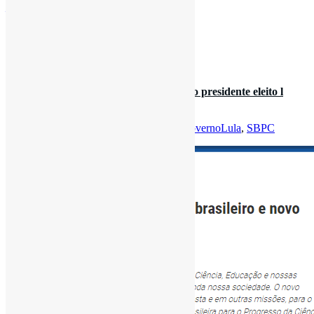
jair/
https://t.co/xN66TfhEyJ
[ad_2]
Curadoria:
Projeto Informe-CI
31 de outubro de 2022
SBPC parabeniza povo brasileiro e novo presidente eleito l
“Sabemos que o trabal…
Por
Pedro Andretta
em
Informe-CI
Tag
GovernoLula
,
SBPC