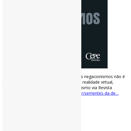
Sementes da desconfiança l “Combater os negacionismos não é
tarefa fácil, especialmente em tempos de realidade virtual,
reconhecem os especialistas.” #Negacionismo via Revista
Pesquisa Fapesp
revistapesquisa.fapesp.br/sementes-da-de…
https://t.co/jMPHnTiQRt
[ad_2]
Curadoria:
Projeto Informe-CI
31 de outubro de 2022