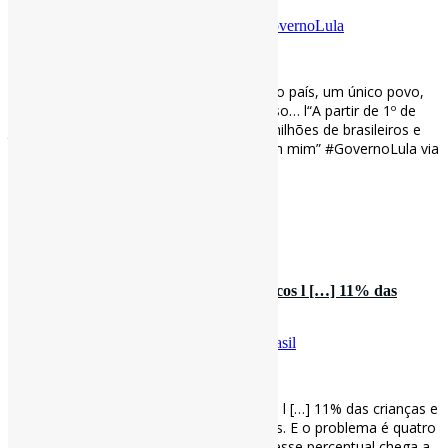
Por
Pedro Andretta
em
Informe-CI
Tag
GovernoLula
[ad_1]
‘Não existem dois Brasis. Somos um único país, um único povo,
uma grande nação’, diz petista em discurso… l“A partir de 1º de
janeiro de 2023, vou governar para 215 milhões de brasileiros e
não apenas para aqueles que votaram em mim” #GovernoLula via
BBC
bbc.com/portuguese/bra…
[ad_2]
Curadoria:
Projeto Informe-CI
30 de outubro de 2022
O Brasil que Lula vai herdar em 7 gráficos l […] 11% das
crianças e adolescent…
Por
Pedro Andretta
em
Informe-CI
Tag
Brasil
[ad_1]
O Brasil que Lula vai herdar em 7 gráficos l […] 11% das crianças e
adolescentes estão fora da escola no país. E o problema é quatro
vezes maior nas classes D e E – em que esse percentual chega a