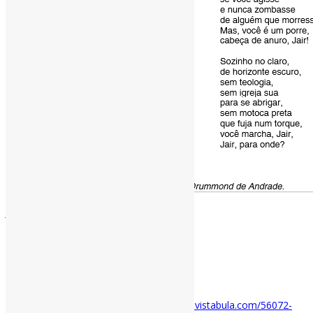
Jair, por Edival Lourenço l
E agora, Jair?
A mamata acabou,
seu brilho ofuscou,
o povo tossiu,
sua bolha furou,
e agora, Jair […]
#Eleições #GovernoBolsonaro via Bula
revistabula.com/56072-