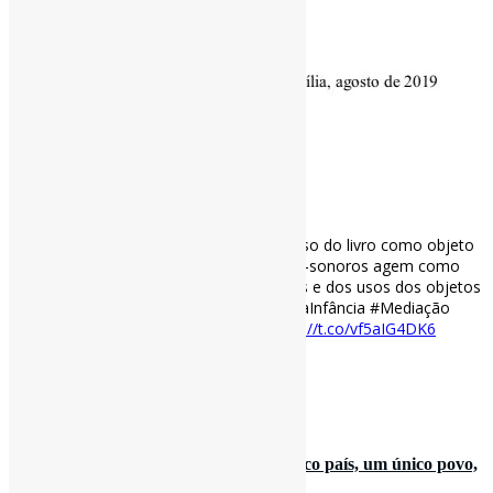
O desenvolvimento cultural do bebê : o uso do livro como objeto
mediador l “[…] os componentes rítmicos-sonoros agem como
sistemas semióticos por meio dos gestos e dos usos dos objetos
sobre a ação do adulto. #Livros #PrimeiraInfância #Mediação
repositorio.unb.br/handle/10482/3…
https://t.co/vf5aIG4DK6
[ad_2]
Curadoria:
Projeto Informe-CI
30 de outubro de 2022
‘Não existem dois Brasis. Somos um único país, um único povo,
uma grande nação’,…