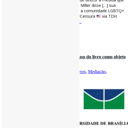
a controvérsia dos livros aumentam l “[…] Miller disse […] sua
intenção não é proibir nenhum livro e que a comunidade LGBTQ+
merece representação na comunidade.” #Censura
via TDH
columbiadailyherald.com/story/news/202…
[ad_2]
Curadoria:
Projeto Informe-CI
30 de outubro de 2022
O desenvolvimento cultural do bebê : o uso do livro como objeto
mediador l “[……
Por
Pedro Andretta
em
Informe-CI
Tag
Livros
,
Mediação
,
PrimeiraInfância