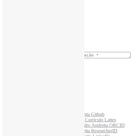
Assine a Informe-CI NewsLetters
Nome completo
*
Ano do nascimento
*
E-mail para os NewsLetters
*
Acesse também