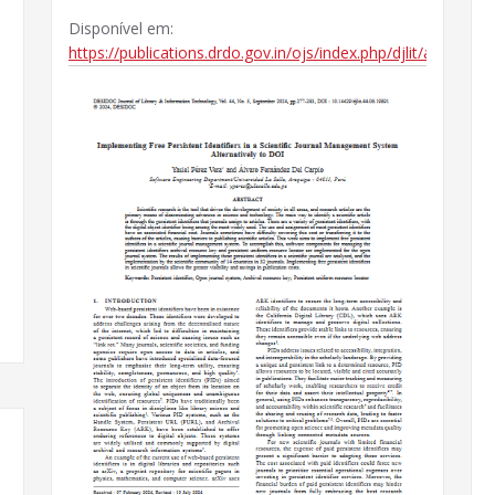
Disponível em:
https://publications.drdo.gov.in/ojs/index.php/djlit/article/v