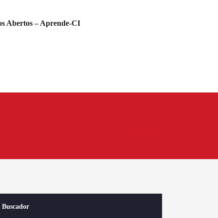
s Abertos – Aprende-CI
Início
2024
th
Buscador