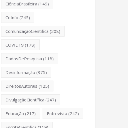
CiênciaBrasileira
(149)
CoInfo
(245)
ComunicaçãoCientífica
(208)
COVID19
(178)
DadosDePesquisa
(118)
Desinformação
(375)
DireitosAutorais
(125)
DivulgaçãoCientífica
(247)
Educação
(217)
Entrevista
(242)
EscritaCientífica
(119)