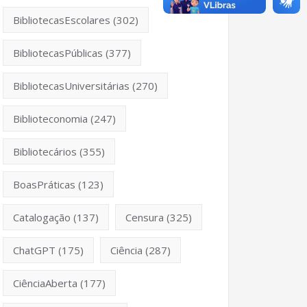
BibliotecasEscolares
(302)
iew/19891
BibliotecasPúblicas
(377)
BibliotecasUniversitárias
(270)
Biblioteconomia
(247)
Bibliotecários
(355)
BoasPráticas
(123)
Catalogação
(137)
Censura
(325)
ChatGPT
(175)
Ciência
(287)
CiênciaAberta
(177)