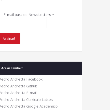
E-mail para os NewsLetters
*
le/view/8675381
Acesse também