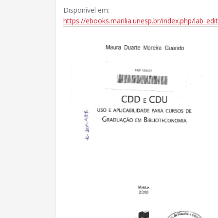
Disponível em:
https://ebooks.marilia.unesp.br/index.php/lab_edi