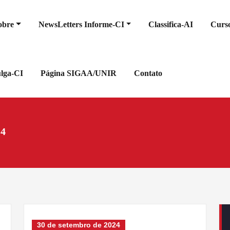
obre
NewsLetters Informe-CI
Classifica-AI
Curso
ulga-CI
Página SIGAA/UNIR
Contato
24
30 de setembro de 2024