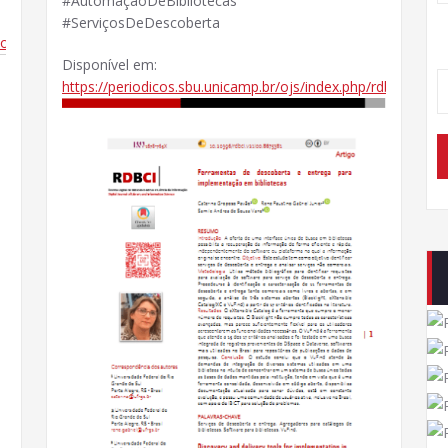
#AutomaçãoDeBibliotecas
#ServiçosDeDescoberta
torial/catalog/book/336
Disponível em:
https://periodicos.sbu.unicamp.br/ojs/index.php/rdbci/artic