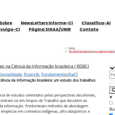
Sobre
NewsLetters Informe-CI
Classifica-AI
ivulga-CI
Página SIGAA/UNIR
Contato
Início
Perspectivas decoloniais e saberes tradici
Bu
ais na Ciência da Informação brasileira / RDBCI
lonialidade
,
Enancib
,
FundamentosDaCI
Ciência da Informação brasileira: um estudo dos trabalhos
ia de estudos orientados pelas perspectivas decoloniais,
oncentram-se em Grupos de Trabalho que discutem as
ral da informação. Predominam métodos de abordagem
Bu
as empíricas em contextos indígenas, afro-diaspóricos e