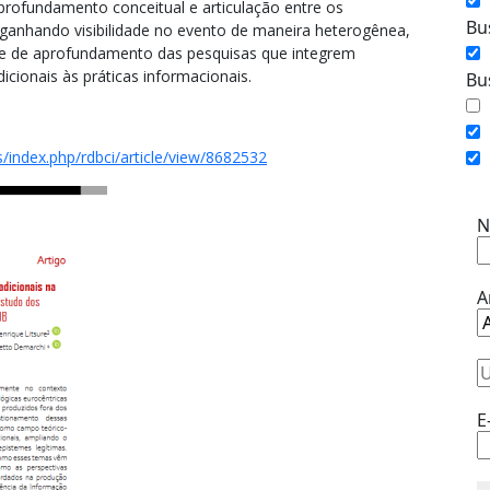
aprofundamento conceitual e articulação entre os
Bu
ganhando visibilidade no evento de maneira heterogênea,
e de aprofundamento das pesquisas que integrem
icionais às práticas informacionais.
Bu
s/index.php/rdbci/article/view/8682532
Ass
N
A
E