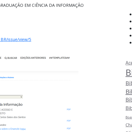
-GRADUAÇÃO EM CIÊNCIA DA INFORMAÇÃO
Rec
t_BR/issue/view/5
Pri
Ac
B
Bi
Bi
Bi
Bi
Boas
Ch