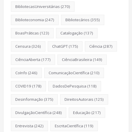
BibliotecasUniversitárias
(270)
Biblioteconomia
(247)
Bibliotecários
(355)
BoasPráticas
(123)
Catalogação
(137)
Censura
(326)
ChatGPT
(175)
Ciência
(287)
CiênciaAberta
(177)
CiênciaBrasileira
(149)
CoInfo
(246)
ComunicaçãoCientífica
(210)
COVID19
(178)
DadosDePesquisa
(118)
Desinformação
(375)
DireitosAutorais
(125)
DivulgaçãoCientífica
(248)
Educação
(217)
Entrevista
(242)
EscritaCientífica
(119)