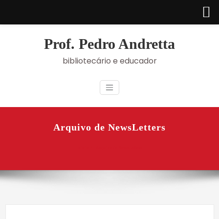
Skip
to
Prof. Pedro Andretta
content
bibliotecário e educador
Arquivo de NewsLetters
Início
Arquivo de NewsLetters