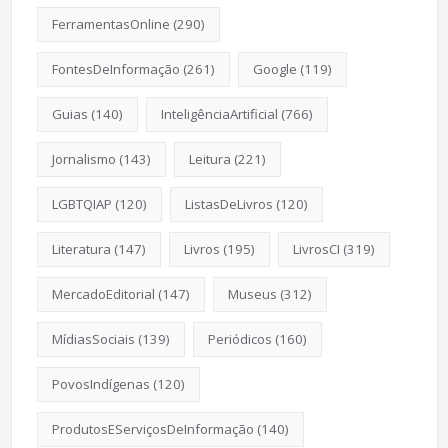
FerramentasOnline
(290)
FontesDeInformação
(261)
Google
(119)
Guias
(140)
InteligênciaArtificial
(766)
Jornalismo
(143)
Leitura
(221)
LGBTQIAP
(120)
ListasDeLivros
(120)
Literatura
(147)
Livros
(195)
LivrosCI
(319)
MercadoEditorial
(147)
Museus
(312)
MídiasSociais
(139)
Periódicos
(160)
PovosIndígenas
(120)
ProdutosEServiçosDeInformação
(140)