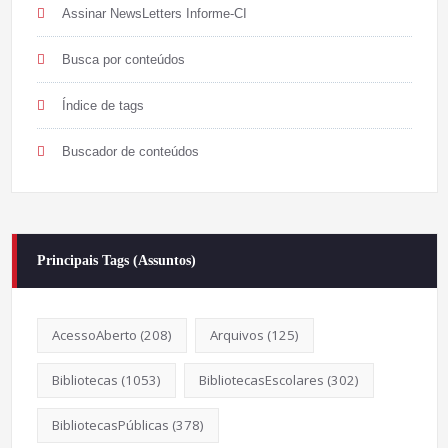
Assinar NewsLetters Informe-CI
Busca por conteúdos
Índice de tags
Buscador de conteúdos
Principais Tags (Assuntos)
AcessoAberto
(208)
Arquivos
(125)
Bibliotecas
(1053)
BibliotecasEscolares
(302)
BibliotecasPúblicas
(378)