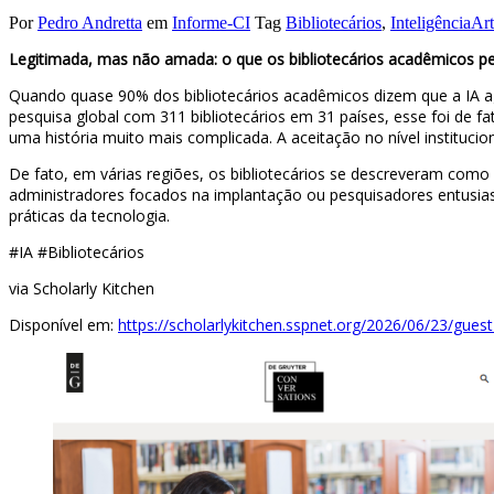
Por
Pedro Andretta
em
Informe-CI
Tag
Bibliotecários
,
InteligênciaArti
Legitimada, mas não amada: o que os bibliotecários acadêmicos pe
Quando quase 90% dos bibliotecários acadêmicos dizem que a IA ag
pesquisa global com 311 bibliotecários em 31 países, esse foi de
uma história muito mais complicada. A aceitação no nível institucio
De fato, em várias regiões, os bibliotecários se descreveram como
administradores focados na implantação ou pesquisadores entusias
práticas da tecnologia.
#IA #Bibliotecários
via Scholarly Kitchen
Disponível em:
https://scholarlykitchen.sspnet.org/2026/06/23/guest