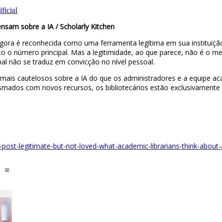
ficial
nsam sobre a IA / Scholarly Kitchen
ora é reconhecida como uma ferramenta legítima em sua instituição
 fato o número principal. Mas a legitimidade, ao que parece, não é
nal não se traduz em convicção no nível pessoal.
 mais cautelosos sobre a IA do que os administradores e a equipe aca
mados com novos recursos, os bibliotecários estão exclusivamente p
-post-legitimate-but-not-loved-what-academic-librarians-think-about-