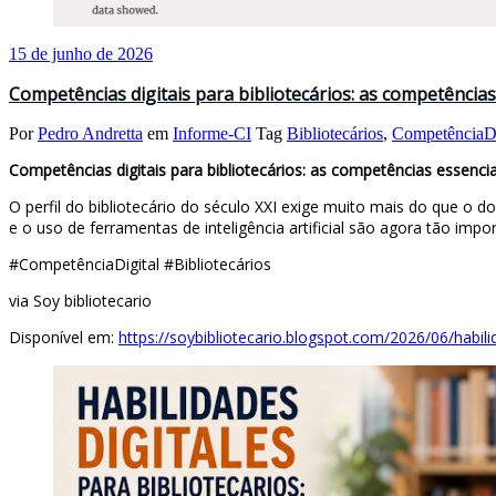
15 de junho de 2026
Competências digitais para bibliotecários: as competências 
Por
Pedro Andretta
em
Informe-CI
Tag
Bibliotecários
,
CompetênciaDi
Competências digitais para bibliotecários: as competências essenciai
O perfil do bibliotecário do século XXI exige muito mais do que o d
e o uso de ferramentas de inteligência artificial são agora tão imp
#CompetênciaDigital #Bibliotecários
via Soy bibliotecario
Disponível em:
https://soybibliotecario.blogspot.com/2026/06/habili