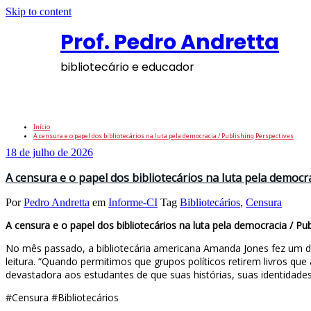
Skip to content
Prof. Pedro Andretta
bibliotecário e educador
Tag: Bibliotecários
Início
A censura e o papel dos bibliotecários na luta pela democracia / Publishing Perspectives
18 de julho de 2026
A censura e o papel dos bibliotecários na luta pela democr
Por
Pedro Andretta
em
Informe-CI
Tag
Bibliotecários
,
Censura
A censura e o papel dos bibliotecários na luta pela democracia / Pub
No mês passado, a bibliotecária americana Amanda Jones fez um dis
leitura. “Quando permitimos que grupos políticos retirem livros
devastadora aos estudantes de que suas histórias, suas identidades
#Censura #Bibliotecários