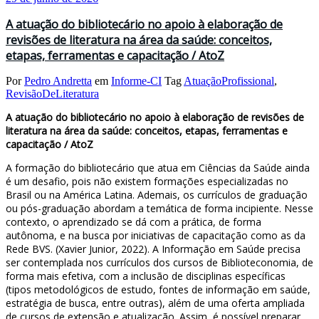
A atuação do bibliotecário no apoio à elaboração de
revisões de literatura na área da saúde: conceitos,
etapas, ferramentas e capacitação / AtoZ
Por
Pedro Andretta
em
Informe-CI
Tag
AtuaçãoProfissional
,
RevisãoDeLiteratura
A atuação do bibliotecário no apoio à elaboração de revisões de
literatura na área da saúde: conceitos, etapas, ferramentas e
capacitação / AtoZ
A formação do bibliotecário que atua em Ciências da Saúde ainda
é um desafio, pois não existem formações especializadas no
Brasil ou na América Latina. Ademais, os currículos de graduação
ou pós-graduação abordam a temática de forma incipiente. Nesse
contexto, o aprendizado se dá com a prática, de forma
autônoma, e na busca por iniciativas de capacitação como as da
Rede BVS. (Xavier Junior, 2022). A Informação em Saúde precisa
ser contemplada nos currículos dos cursos de Biblioteconomia, de
forma mais efetiva, com a inclusão de disciplinas específicas
(tipos metodológicos de estudo, fontes de informação em saúde,
estratégia de busca, entre outras), além de uma oferta ampliada
de cursos de extensão e atualização. Assim, é possível preparar