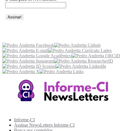
Acesse também
Recursos Informe-CI
Informe-CI
Assinar NewsLetters Informe-CI
Busca por conteúdos