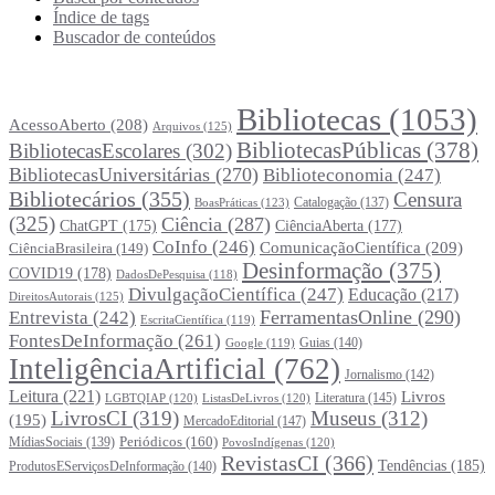
Índice de tags
Buscador de conteúdos
Principais Tags (Assuntos)
Bibliotecas
(1053)
AcessoAberto
(208)
Arquivos
(125)
BibliotecasPúblicas
(378)
BibliotecasEscolares
(302)
BibliotecasUniversitárias
(270)
Biblioteconomia
(247)
Bibliotecários
(355)
Censura
Catalogação
(137)
BoasPráticas
(123)
(325)
Ciência
(287)
ChatGPT
(175)
CiênciaAberta
(177)
CoInfo
(246)
ComunicaçãoCientífica
(209)
CiênciaBrasileira
(149)
Desinformação
(375)
COVID19
(178)
DadosDePesquisa
(118)
DivulgaçãoCientífica
(247)
Educação
(217)
DireitosAutorais
(125)
FerramentasOnline
(290)
Entrevista
(242)
EscritaCientífica
(119)
FontesDeInformação
(261)
Guias
(140)
Google
(119)
InteligênciaArtificial
(762)
Jornalismo
(142)
Leitura
(221)
Livros
Literatura
(145)
LGBTQIAP
(120)
ListasDeLivros
(120)
LivrosCI
(319)
Museus
(312)
(195)
MercadoEditorial
(147)
Periódicos
(160)
MídiasSociais
(139)
PovosIndígenas
(120)
RevistasCI
(366)
Tendências
(185)
ProdutosEServiçosDeInformação
(140)