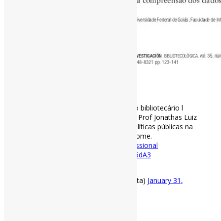
[ad_1]
Formação e participação política do bibliotecário l
Vale conferir também um artigo do Prof Jonathas Luiz
Carvalho Silva “Como atuar com políticas públicas na
biblioteconomia?” (2017) no INFOhome.
#PolíticasPúblicas
#FormaçãoProfissional
#Bibliotecários
https://t.co/Q08ybx6dA3
pic.twitter.com/X3UrvVTVrw
— Pedro Andretta (@pedroisandretta)
January 31,
2021
[ad_2]