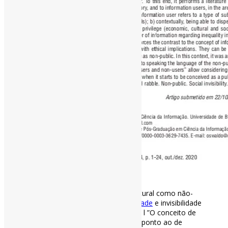
[ad_1]
Usuário de informação e ralé estrutural como não-
público: reflexões sobre
#desigualdade
e invisibilidade
social em
#UnidadesDeInformação
l ”O conceito de
ralé estrutural apresenta um contraponto ao de