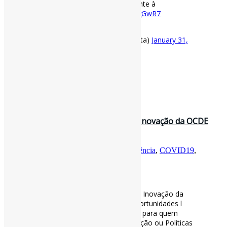
#UsuárioDeInformação
relativamente à
desigualdade[…]”
https://t.co/fFRrcgGwR7
pic.twitter.com/JuDD5ODEpp
— Pedro Andretta (@pedroisandretta)
January 31,
2021
[ad_2]
Fonte
: Projeto
Informe-CI
31 de janeiro de 2021
Panorama da Ciência, Tecnologia e Inovação da OCDE
2021: Tempos de Crise e Oport…
Por
Pedro Andretta
em
Informe-CI
Tag
Ciência
,
COVID19
,
indicadores
,
Inovação
,
tecnologias
[ad_1]
Panorama da Ciência, Tecnologia e Inovação da
OCDE 2021: Tempos de Crise e Oportunidades l
Relatório extremamente pertinente para quem
trabalha/pesquisa sistema de inovação ou Políticas