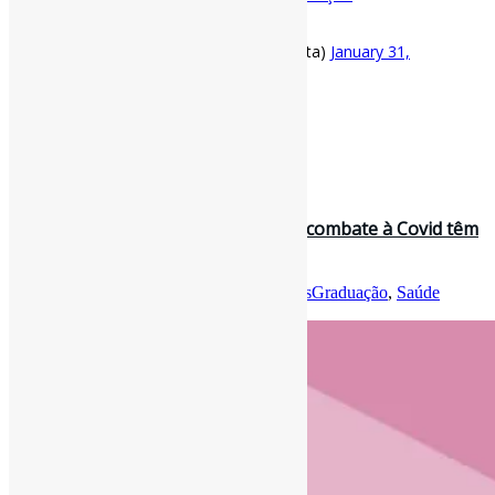
Rascunho
https://t.co/8pBXNEGf9f
— Pedro Andretta (@pedroisandretta)
January 31,
2021
[ad_2]
Fonte
: Projeto
Informe-CI
31 de janeiro de 2021
Mestrado e doutorado em áreas de combate à Covid têm
maior queda de ingressantes…
Por
Pedro Andretta
em
Informe-CI
Tag
PósGraduação
,
Saúde