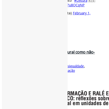
grande incentivo para voltar ao hábito"
#Leitura
🇪🇸
via ⁦
@BiblogTecarios
⁩
https://t.co/2SPu8QCqNP
— Pedro Andretta (@pedroisandretta)
February 1,
2021
[ad_2]
Fonte
: Projeto
Informe-CI
31 de janeiro de 2021
Usuário de informação e ralé estrutural como não-
público: reflexões sobre #desig…
Por
Pedro Andretta
em
Informe-CI
Tag
Desigualdade
,
UnidadesDeInformação
,
UsuárioDeInformação