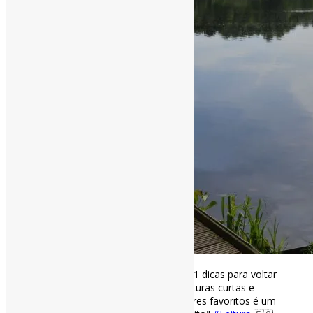
Recupere o prazer de ler l Confira 11 dicas para voltar
a ler! Uma delas: "Começar com leituras curtas e
divertidas de seus gêneros ou autores favoritos é um