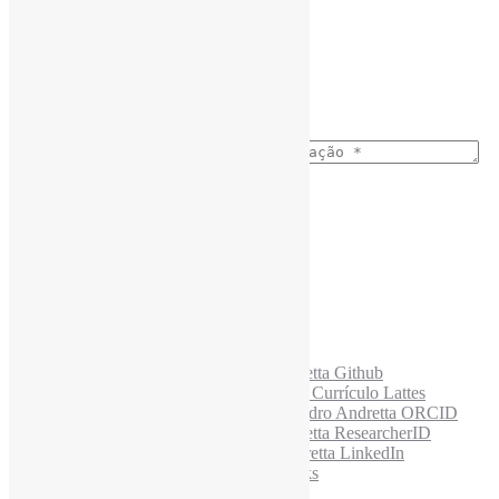
Nome completo
*
Ano do nascimento
*
E-mail para os NewsLetters
*
Acesse também