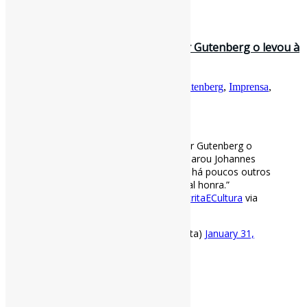
Fonte
: Projeto
Informe-CI
31 de janeiro de 2021
Por que a invenção da imprensa por Gutenberg o levou à
ruína l “A British Librar…
Por
Pedro Andretta
em
Informe-CI
Tag
Gutenberg
,
Imprensa
,
LeituraEscritaECultura
[ad_1]
Por que a invenção da imprensa por Gutenberg o
levou à ruína l “A British Library declarou Johannes
Gutenberg ‘o homem do milênio’, e há poucos outros
que alguém poderia nomear para tal honra.”
#Imprensa
#Gutenberg
#LeituraEscritaECultura
via
BBC
https://t.co/yfKog0wAMn
— Pedro Andretta (@pedroisandretta)
January 31,
2021
[ad_2]
Fonte
: Projeto
Informe-CI