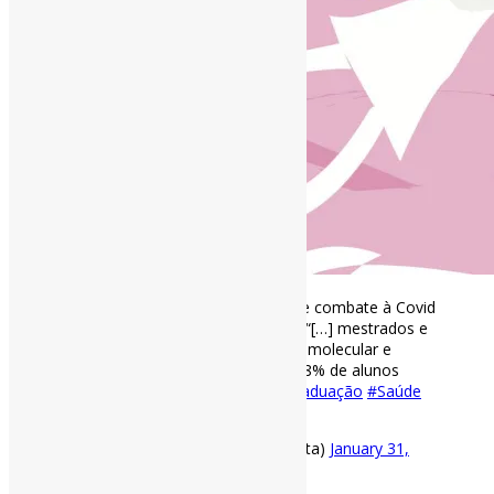
Mestrado e doutorado em áreas de combate à Covid
têm maior queda de ingressantes l “[…] mestrados e
doutorados em genética e biologia molecular e
celular, por exemplo, perderam 10,8% de alunos
iniciantes de 2015 a 2019.“
#PósGraduação
#Saúde
via Folha
https://t.co/MIiqgdkHSf
— Pedro Andretta (@pedroisandretta)
January 31,
2021