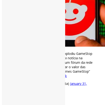
O que é o Reddit, rede social que explodiu GameStop
na bolsa e desafiou Wall Street l “Foi notícia na
semana: um grupo de pessoas em um fórum da rede
social
#Reddit
se uniu para aumentar o valor das
ações da varejista americana de games GameStop”
via Exame
https://t.co/U8xOTWTUnk
— Pedro Andretta (@pedroisandretta)
January 31,
2021
[ad_2]