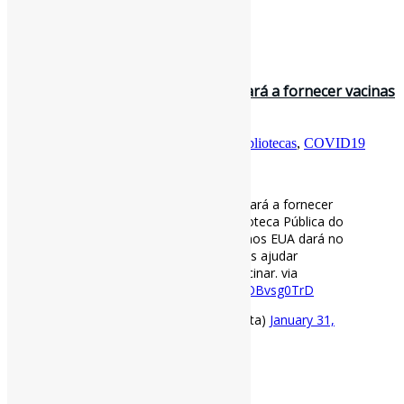
Fonte
: Projeto
Informe-CI
30 de janeiro de 2021
Como uma #biblioteca pública ajudará a fornecer vacinas
para #COVID19 lOk, a Bib…
Por
Pedro Andretta
em
Informe-CI
Tag
Bibliotecas
,
COVID19
[ad_1]
Como uma
#biblioteca
pública ajudará a fornecer
vacinas para
#COVID19
lOk, a Biblioteca Pública do
Condado de Cincinnati e Hamilton nos EUA dará no
suporte logístico. Mas nós podemos ajudar
incentivando nosso público a se vacinar. via
Bibliotecas do Brasil
https://t.co/MOBvsg0TrD
— Pedro Andretta (@pedroisandretta)
January 31,
2021
[ad_2]
Fonte
: Projeto
Informe-CI