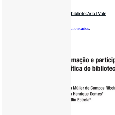
31 de janeiro de 2021
Formação e participação política do bibliotecário l Vale
conferir também um arti…
Por
Pedro Andretta
em
Informe-CI
Tag
Bibliotecários
,
FormaçãoProfissional
,
PolíticasPúblicas