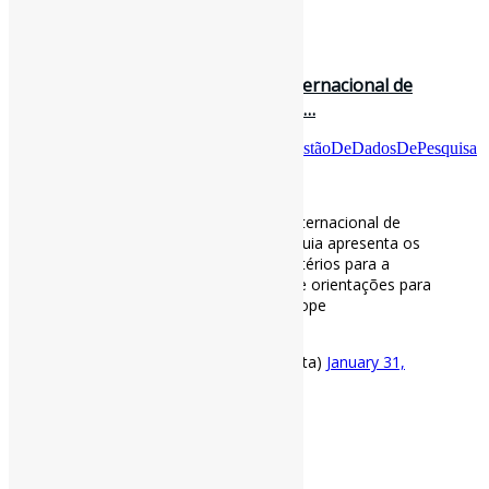
Fonte
: Projeto
Informe-CI
31 de janeiro de 2021
Guia Prático para o Alinhamento Internacional de
#GestãoDeDadosDePesquisa l O gu…
Por
Pedro Andretta
em
Informe-CI
Tag
GestãoDeDadosDePesquisa
[ad_1]
Guia Prático para o Alinhamento Internacional de
#GestãoDeDadosDePesquisa
l O guia apresenta os
principais requisitos para DMPs, critérios para a
seleção de repositórios confiáveis ​​e orientações para
pesquisadores 🇺🇸 via Science Europe
https://t.co/yQ99QIaYGF
— Pedro Andretta (@pedroisandretta)
January 31,
2021
[ad_2]
Fonte
: Projeto
Informe-CI