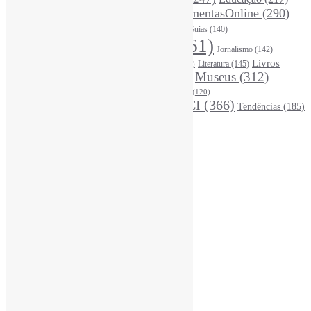
DireitosAutorais
(125)
FerramentasOnline
(290)
Entrevista
(242)
EscritaCientífica
(119)
FontesDeInformação
(261)
Guias
(140)
Google
(119)
InteligênciaArtificial
(761)
Jornalismo
(142)
Leitura
(221)
Livros
Literatura
(145)
LGBTQIAP
(120)
ListasDeLivros
(120)
LivrosCI
(319)
Museus
(312)
(195)
MercadoEditorial
(147)
Periódicos
(160)
MídiasSociais
(139)
PovosIndígenas
(120)
RevistasCI
(366)
Tendências
(185)
ProdutosEServiçosDeInformação
(140)
Estatísticas
Online Visitors:
0
Yesterday's Views:
484
Last 7 Days Views:
3.245
Last 30 Days Views:
21.158
Last 365 Days Views:
166.685
Total Views:
344.700
Total Visitors:
339.978
Total Page Views:
73.184
Total Posts:
15.709