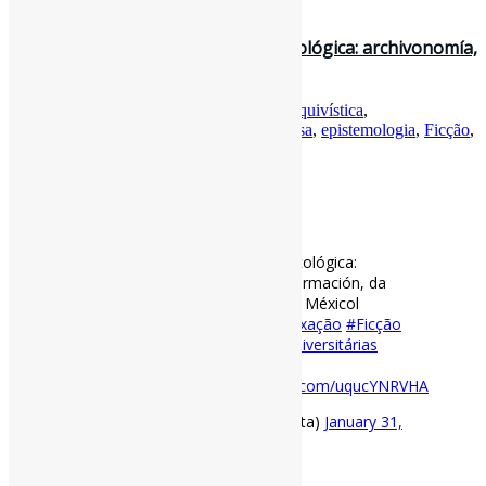
30 de janeiro de 2021
Nova edição Investigación Bibliotecológica: archivonomía,
bibliotecología e info…
Por
Pedro Andretta
em
Informe-CI
Tag
Arquivística
,
BibliotecasUniversitárias
,
DadosDePesquisa
,
epistemologia
,
Ficção
,
Indexação
,
PolíticasPúblicas
,
RevistasCI
[ad_1]
Nova edição Investigación Bibliotecológica:
archivonomía, bibliotecología e información, da
Universidad Nacional Autónoma de Méxicol
#Epistemologia
#Arquivistíca
#Indexação
#Ficção
#DadosDePesquisa
#BibliotecasUniversitárias
#PolíticasPúblicas
#RevistasCI
https://t.co/ZnBQE9Jxoa
pic.twitter.com/uqucYNRVHA
— Pedro Andretta (@pedroisandretta)
January 31,
2021
[ad_2]