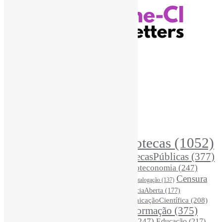
Recursos Informe-CI
Informe-CI
Assinar NewsLetters Informe-CI
Busca por conteúdos
Índice de tags
Buscador de conteúdos
Principais Tags (Assuntos)
Bibliotecas
(1052)
AcessoAberto
(208)
Arquivos
(125)
BibliotecasPúblicas
(377)
BibliotecasEscolares
(302)
BibliotecasUniversitárias
(270)
Biblioteconomia
(247)
Bibliotecários
(355)
Censura
Catalogação
(137)
BoasPráticas
(123)
(325)
Ciência
(287)
ChatGPT
(175)
CiênciaAberta
(177)
CoInfo
(245)
ComunicaçãoCientífica
(208)
CiênciaBrasileira
(149)
Desinformação
(375)
COVID19
(178)
DadosDePesquisa
(118)
DivulgaçãoCientífica
(247)
Educação
(217)