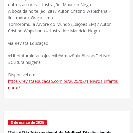
outros autores – Ilustração: Maurício Negro
A boca da noite (ed. Zit) / Autor: Cristino Wapichana –
Ilustradora: Graça Lima
Tomoromu, a Árvore do Mundo (Edições SM) / Autor:
Cristino Wapichana – Ilustrador: Maurício Negro
via Revista Educação
#LitertaturaInfantoJuvenil #Amazônia #ListasDeLivros
#CulturaIndígena
Disponível em:
https://revistaeducacao.com.br/2025/02/14/livros-infantis-
norte/
8 de março de 2025
Hoje é Dia Internacional da Mulher! Direitos iguais.