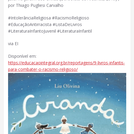
por Thiago Pugliesi Carvalho
#IntolerânciaReligiosa #RacismoReligioso
#EducaçãoAntirracista #ListaDeLivros
#LiteraturaInfantoJuvenil #LiteraturaInfantil
via EI
Disponível em:
https://educacaointegral.org.br/reportagens/9-livros-infantis-
para-combater-o-racismo-religioso/