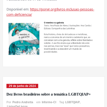
Disponível em:
https://porvir.org/livros-inclusao-pessoas-
com-deficiencia/
29 de junho de 2024
Dez livros brasileiros sobre a temática LGBTQIAP+
Por
Pedro Andretta
em
Informe-CI
Tag
LGBTQIAP
,
ListasDeLivros