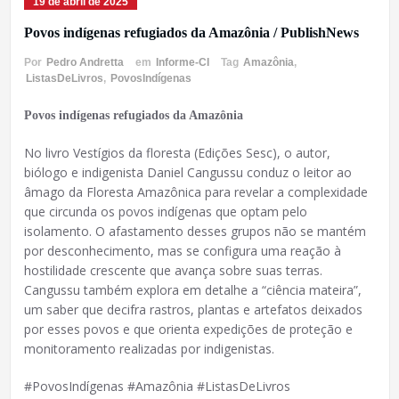
19 de abril de 2025
Povos indígenas refugiados da Amazônia / PublishNews
Por
Pedro Andretta
em
Informe-CI
Tag
Amazônia
,
ListasDeLivros
,
PovosIndígenas
Povos indígenas refugiados da Amazônia
No livro Vestígios da floresta (Edições Sesc), o autor,
biólogo e indigenista Daniel Cangussu conduz o leitor ao
âmago da Floresta Amazônica para revelar a complexidade
que circunda os povos indígenas que optam pelo
isolamento. O afastamento desses grupos não se mantém
por desconhecimento, mas se configura uma reação à
hostilidade crescente que avança sobre suas terras.
Cangussu também explora em detalhe a “ciência mateira”,
um saber que decifra rastros, plantas e artefatos deixados
por esses povos e que orienta expedições de proteção e
monitoramento realizadas por indigenistas.
#PovosIndígenas #Amazônia #ListasDeLivros