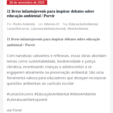
28 de novembro de 2025
11 livros infantojuvenis para inspirar debates sobre
educação ambiental / Porvir
Por
Pedro Andretta
em
Informe-CI
Tag
EducaçãoAmbiental
,
ListasDeLivros
,
LiteraturaInfantoJuvenil
,
MeioAmbiente
11 livros infantojuvenis para inspirar debates sobre educação
ambiental / Porvir
Com narrativas cativantes e reflexivas, essas obras abordam
temas como sustentabilidade, biodiversidade e justiça
climática, incentivando crianças e adolescentes a se
engajarem ativamente na preservação ambiental. São uma
ferramenta valiosa para educadores que desejam incorporar
questões ambientais ao currículo escolar
#ListasDeLivros #EducaçãoAmbiental #MeioAmbiente
#LiteraturaInfantoJuvenil
via Porvir