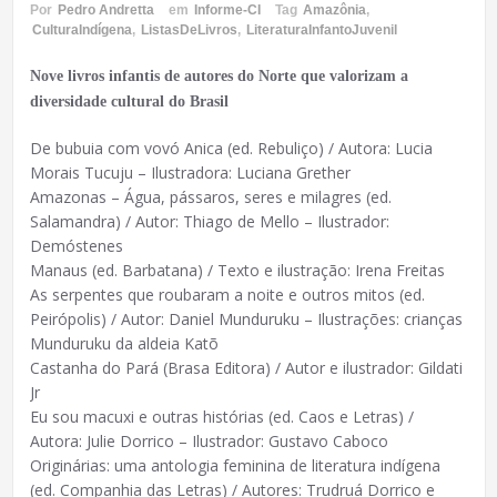
Por
Pedro Andretta
em
Informe-CI
Tag
Amazônia
,
CulturaIndígena
,
ListasDeLivros
,
LiteraturaInfantoJuvenil
Nove livros infantis de autores do Norte que valorizam a
diversidade cultural do Brasil
De bubuia com vovó Anica (ed. Rebuliço) / Autora: Lucia
Morais Tucuju – Ilustradora: Luciana Grether
Amazonas – Água, pássaros, seres e milagres (ed.
Salamandra) / Autor: Thiago de Mello – Ilustrador:
Demóstenes
Manaus (ed. Barbatana) / Texto e ilustração: Irena Freitas
As serpentes que roubaram a noite e outros mitos (ed.
Peirópolis) / Autor: Daniel Munduruku – Ilustrações: crianças
Munduruku da aldeia Katõ
Castanha do Pará (Brasa Editora) / Autor e ilustrador: Gildati
Jr
Eu sou macuxi e outras histórias (ed. Caos e Letras) /
Autora: Julie Dorrico – Ilustrador: Gustavo Caboco
Originárias: uma antologia feminina de literatura indígena
(ed. Companhia das Letras) / Autores: Trudruá Dorrico e