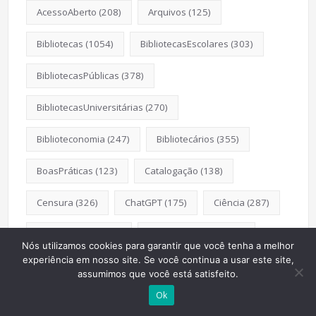
AcessoAberto
(208)
Arquivos
(125)
Bibliotecas
(1054)
BibliotecasEscolares
(303)
BibliotecasPúblicas
(378)
BibliotecasUniversitárias
(270)
Biblioteconomia
(247)
Bibliotecários
(355)
BoasPráticas
(123)
Catalogação
(138)
Censura
(326)
ChatGPT
(175)
Ciência
(287)
CiênciaAberta
(177)
CiênciaBrasileira
(149)
Nós utilizamos cookies para garantir que você tenha a melhor
experiência em nosso site. Se você continua a usar este site,
CoInfo
(246)
ComunicaçãoCientífica
(211)
assumimos que você está satisfeito.
Ok
COVID19
(178)
DadosDePesquisa
(118)