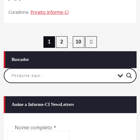
Curadoria:
Projeto Informe-CI
Paginação
1
2
…
10
de
Buscador
posts
Assine a Informe-CI NewsLetters
Nome completo
*