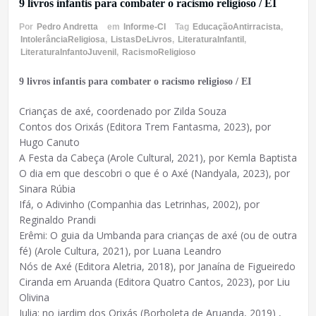
9 livros infantis para combater o racismo religioso / EI
Por
Pedro Andretta
em
Informe-CI
Tag
EducaçãoAntirracista
,
IntolerânciaReligiosa
,
ListasDeLivros
,
LiteraturaInfantil
,
LiteraturaInfantoJuvenil
,
RacismoReligioso
9 livros infantis para combater o racismo religioso / EI
Crianças de axé, coordenado por Zilda Souza
Contos dos Orixás (Editora Trem Fantasma, 2023), por
Hugo Canuto
A Festa da Cabeça (Arole Cultural, 2021), por Kemla Baptista
O dia em que descobri o que é o Axé (Nandyala, 2023), por
Sinara Rúbia
Ifá, o Adivinho (Companhia das Letrinhas, 2002), por
Reginaldo Prandi
Erêmi: O guia da Umbanda para crianças de axé (ou de outra
fé) (Arole Cultura, 2021), por Luana Leandro
Nós de Axé (Editora Aletria, 2018), por Janaína de Figueiredo
Ciranda em Aruanda (Editora Quatro Cantos, 2023), por Liu
Olivina
Julia: no jardim dos Orixás (Borboleta de Aruanda, 2019) ,