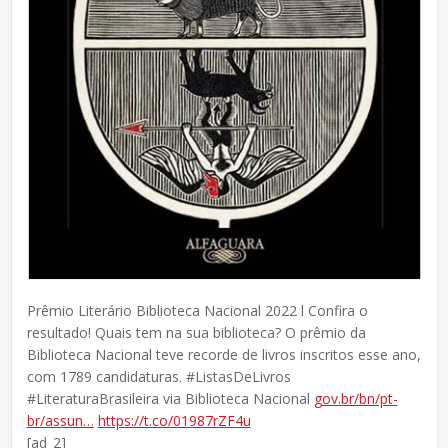
Prêmio Literário Biblioteca Nacional 2022 l Confira o
resultado! Quais tem na sua biblioteca? O prêmio da
Biblioteca Nacional teve recorde de livros inscritos esse ano,
com 1789 candidaturas. #ListasDeLivros
#LiteraturaBrasileira via Biblioteca Nacional
gov.br/bn/pt-
br/assun…
https://t.co/01987rZF4u
[ad_2]