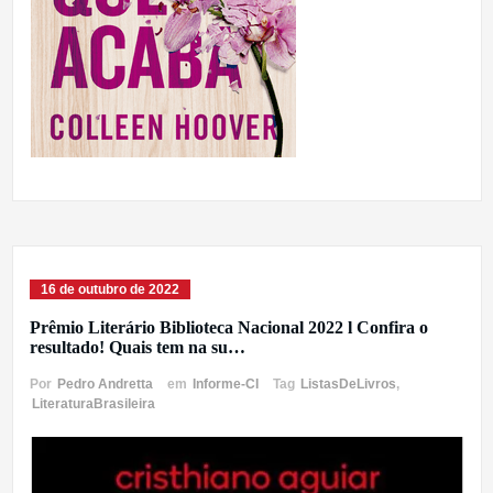
16 de outubro de 2022
Prêmio Literário Biblioteca Nacional 2022 l Confira o
resultado! Quais tem na su…
Por
Pedro Andretta
em
Informe-CI
Tag
ListasDeLivros
,
LiteraturaBrasileira