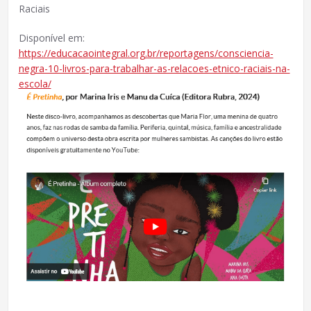
Raciais
Disponível em:
https://educacaointegral.org.br/reportagens/consciencia-
negra-10-livros-para-trabalhar-as-relacoes-etnico-raciais-na-
escola/