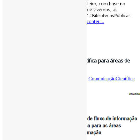
que não criar um documento nosso, brasileiro, com base no
Manifesto da IFLA/UNESCO, incluindo o que vivemos, as
exigências informacionais do nosso país?” #BibliotecasPúblicas
#IFLA via InfoHome
ofaj.com.br/colunas_conteu…
[ad_2]
Curadoria:
Projeto Informe-CI
29 de setembro de 2022
Modelo de fluxo de informação científica para áreas de
informação l No artigo, o…
Por
Pedro Andretta
em
Informe-CI
Tag
CI
,
ComunicaçãoCientífica