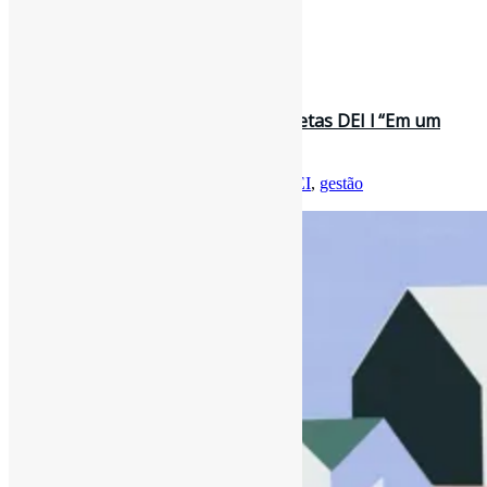
[ad_2]
Curadoria:
Projeto Informe-CI
29 de setembro de 2022
Como as empresas devem definir metas DEI l “Em um
esforço para melhorar a divers…
Por
Pedro Andretta
em
Informe-CI
Tag
DEI
,
gestão