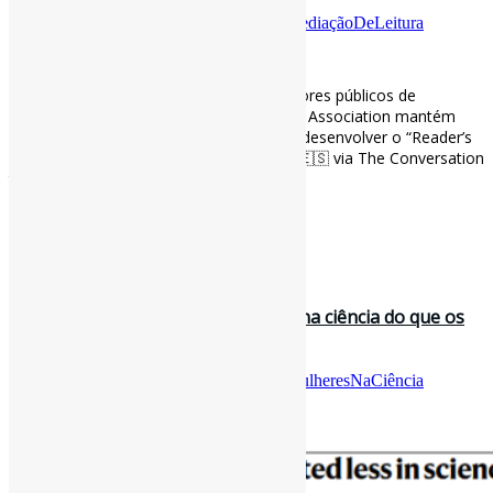
Por
Pedro Andretta
em
Informe-CI
Tag
MediaçãoDeLeitura
[ad_1]
O que ler: a complexa tarefa dos mediadores públicos de
recomendar leituras l “A American Library Association mantém
uma excelente coleção de manuais para desenvolver o “Reader’s
Advisory Service”.” #MediaçãoDeLeitura 🇪🇸 via The Conversation
theconversation.com/que-leer-la-co…
[ad_2]
Curadoria:
Projeto Informe-CI
30 de setembro de 2022
As mulheres são menos creditadas na ciência do que os
homens l “As mulheres são …
Por
Pedro Andretta
em
Informe-CI
Tag
MulheresNaCiência