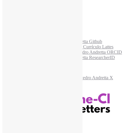
E-mail para os NewsLetters
*
Acesse também
Recursos Informe-CI
Informe-CI