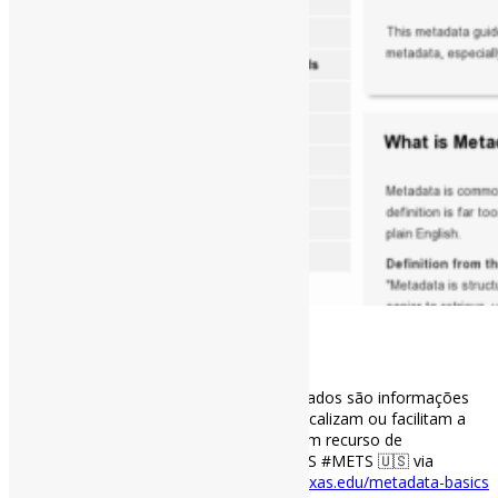
[ad_1]
Noções básicas de metadados l “#Metadados são informações
estruturadas que descrevem, explicam, localizam ou facilitam a
recuperação, uso ou gerenciamento de um recurso de
informação.” #DublinCore #MARC #MODS #METS 🇺🇸 via
University of Texas Libraries
guides.lib.utexas.edu/metadata-basics