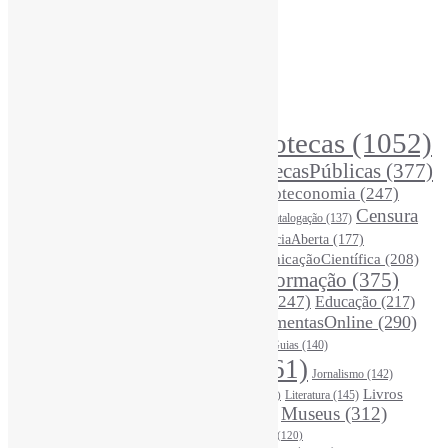
Assinar NewsLetters Informe-CI
Busca por conteúdos
Índice de tags
Buscador de conteúdos
Principais Tags (Assuntos)
Bibliotecas
(1052)
AcessoAberto
(208)
Arquivos
(125)
BibliotecasPúblicas
(377)
BibliotecasEscolares
(302)
BibliotecasUniversitárias
(270)
Biblioteconomia
(247)
Bibliotecários
(355)
Censura
Catalogação
(137)
BoasPráticas
(123)
(324)
Ciência
(287)
ChatGPT
(175)
CiênciaAberta
(177)
CoInfo
(245)
ComunicaçãoCientífica
(208)
CiênciaBrasileira
(149)
Desinformação
(375)
COVID19
(178)
DadosDePesquisa
(118)
DivulgaçãoCientífica
(247)
Educação
(217)
DireitosAutorais
(125)
FerramentasOnline
(290)
Entrevista
(242)
EscritaCientífica
(119)
FontesDeInformação
(261)
Guias
(140)
Google
(119)
InteligênciaArtificial
(761)
Jornalismo
(142)
Leitura
(221)
Livros
Literatura
(145)
LGBTQIAP
(120)
ListasDeLivros
(120)
LivrosCI
(319)
Museus
(312)
(195)
MercadoEditorial
(147)
Periódicos
(160)
MídiasSociais
(139)
PovosIndígenas
(120)