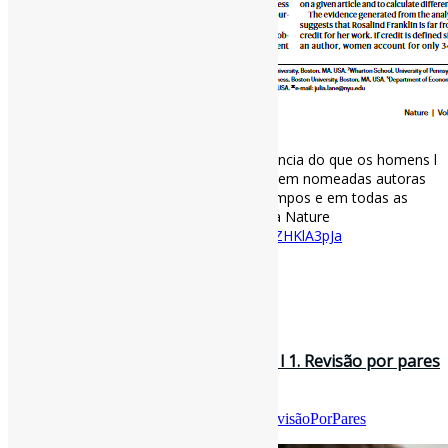
As mulheres são menos creditadas na ciência do que os homens l
“As mulheres são menos propensas a serem nomeadas autoras
em qualquer documento em todos os campos e em todas as
fases da carreira” #MulheresNaCiência via Nature
nature.com/articles/s4158…
https://t.co/vZHKlA3pJa
[ad_2]
Curadoria:
Projeto Informe-CI
30 de setembro de 2022
Cinco modelos de revisão por pares l 1. Revisão por pares
anônima única, 2. Revi…
Por
Pedro Andretta
em
Informe-CI
Tag
RevisãoPorPares