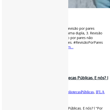
[ad_1]
Cinco modelos de revisão por pares l 1. Revisão por pares
anônima única, 2. Revisão por pares anônima dupla, 3. Revisão
por pares triplamente anônima, 4. Revisão por pares não
anônima, 5. Revisão transparente por pares. #RevisãoPorPares
🇺🇸 via OUP
blog.oup.com/2021/09/five-m…
[ad_2]
Curadoria:
Projeto Informe-CI
29 de setembro de 2022
Um novo manifesto sobre as Bibliotecas Públicas. E nós? l
“Por que não criar um …
Por
Pedro Andretta
em
Informe-CI
Tag
BibliotecasPúblicas
,
IFLA
[ad_1]
Um novo manifesto sobre as Bibliotecas Públicas. E nós? l “Por