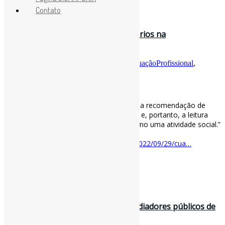
Contato
30 de setembro de 2022
Qual deve ser o papel dos bibliotecários na
recomendação de leitura? l “[…] ni…
Por
Pedro Andretta
em
Informe-CI
Tag
AtuaçãoProfissional
,
Leitura
,
MediaçãoDeLeitura
[ad_1]
Qual deve ser o papel dos bibliotecários na recomendação de
leitura? l “[…] ninguém vive em uma bolha e, portanto, a leitura
pode ser considerada sem problemas como uma atividade social.”
🇪🇸 via Biblioteconomia De Guerrilla
…
lioteconomiadeguerrilla.wordpress.com/2022/09/29/cua…
[ad_2]
Curadoria:
Projeto Informe-CI
30 de setembro de 2022
O que ler: a complexa tarefa dos mediadores públicos de
recomendar leituras l “A…