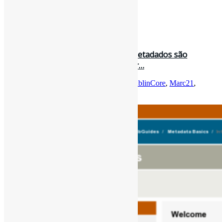
[ad_2]
Curadoria:
Projeto Informe-CI
29 de setembro de 2022
Noções básicas de metadados l “#Metadados são
informações estruturadas que descr…
Por
Pedro Andretta
em
Informe-CI
Tag
DublinCore
,
Marc21
,
Metadados
,
METS
,
MODS