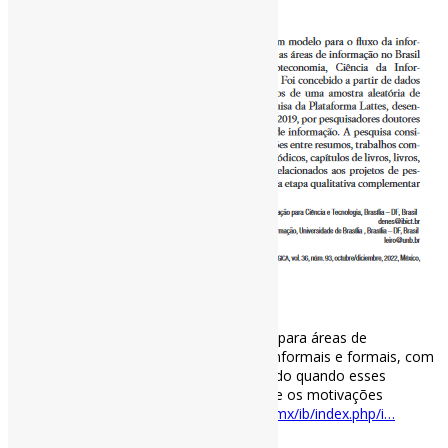
Modelo de fluxo de informação científica para áreas de
informação l No artigo, o uso de canais informais e formais, com
%s de publicação, linha do tempo indicando quando esses
documentos são tipicamente publicados e os motivações
#ComunicaçãoCientífica #CI
rev-ib.unam.mx/ib/index.php/i…
https://t.co/t6pNr6hRzV