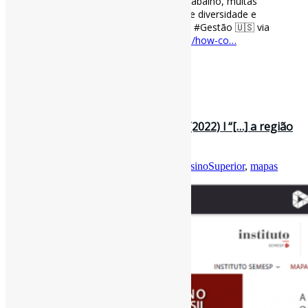
para melhorar a diversidade no local de trabalho, muitas
empresas estão agora definindo metas de diversidade e
publicando relatórios de progresso.” #DEI #Gestão 🇺🇸 via
Harvard Business Review
hbr.org/2022/09/how-co…
[ad_2]
Curadoria:
Projeto Informe-CI
29 de setembro de 2022
Mapa do Ensino Superior no Brasil (2022) l “[…] a região
Norte possui o menor …
Por
Pedro Andretta
em
Informe-CI
Tag
EnsinoSuperior
,
mapas