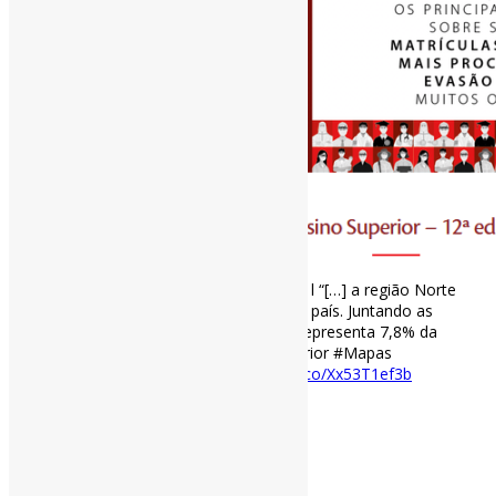
Mapa do Ensino Superior no Brasil (2022) l “[…] a região Norte
possui o menor número de matrículas do país. Juntando as
modalidades presencial e EAD, a região representa 7,8% da
educação superior do país.” #EnsinoSuperior #Mapas
semesp.org.br/mapa/edicao-12/
https://t.co/Xx53T1ef3b
[ad_2]
Curadoria:
Projeto Informe-CI
29 de setembro de 2022