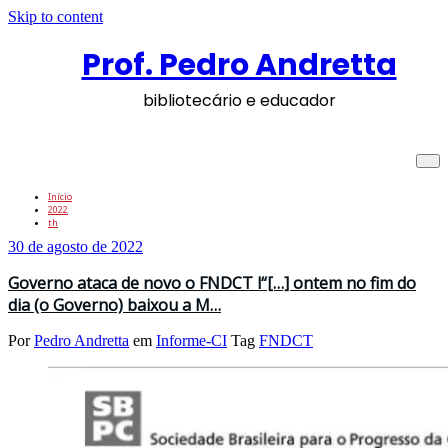
Skip to content
Prof. Pedro Andretta
bibliotecário e educador
Arquivos de 30 de agosto de 2022
Início
2022
th
30 de agosto de 2022
Governo ataca de novo o FNDCT l“[…] ontem no fim do
dia (o Governo) baixou a M…
Por
Pedro Andretta
em
Informe-CI
Tag
FNDCT