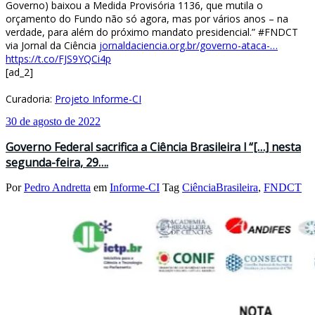
Governo) baixou a Medida Provisória 1136, que mutila o
orçamento do Fundo não só agora, mas por vários anos – na
verdade, para além do próximo mandato presidencial.” #FNDCT
via Jornal da Ciência
jornaldaciencia.org.br/governo-ataca-…
https://t.co/FJS9YQCi4p
[ad_2]
Curadoria:
Projeto Informe-CI
30 de agosto de 2022
Governo Federal sacrifica a Ciência Brasileira l “[…] nesta
segunda-feira, 29….
Por
Pedro Andretta
em
Informe-CI
Tag
CiênciaBrasileira
,
FNDCT