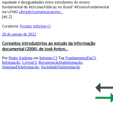
equidade e desigualdades entre estudantes do ensino
fundamental de #EscolasPúblicas no Brasil” #EnsinoFundamental
via UFMG
ufmg.br/comunicacao/no…
[ad_2]
Curadoria:
Projeto Informe-CI
28 de agosto de 2022
Conceitos introdutórios ao estudo da informação
documental (2006), de José Anton…
Por
Pedro Andretta
em
Informe-CI
Tag
FundamentosDaCI
,
Informação
,
LivrosCI
,
RecuperaçãoDaInformação
,
SistemasDeInformação
,
SociedadeDaInformação