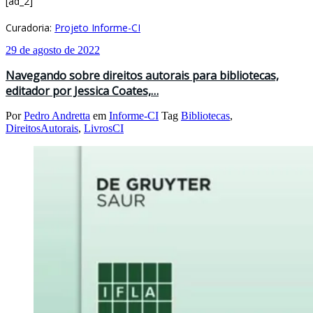
[ad_2]
Curadoria:
Projeto Informe-CI
29 de agosto de 2022
Navegando sobre direitos autorais para bibliotecas,
editador por Jessica Coates,…
Por
Pedro Andretta
em
Informe-CI
Tag
Bibliotecas
,
DireitosAutorais
,
LivrosCI