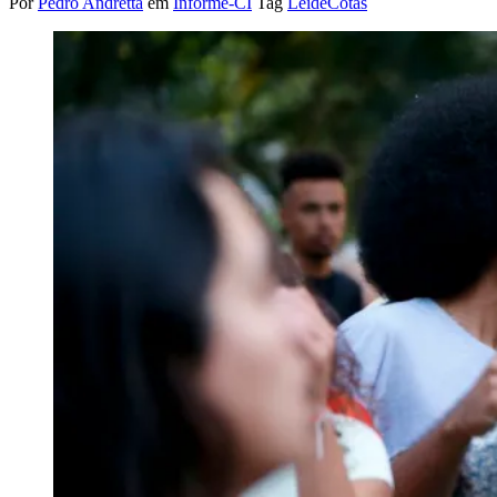
Por
Pedro Andretta
em
Informe-CI
Tag
LeideCotas