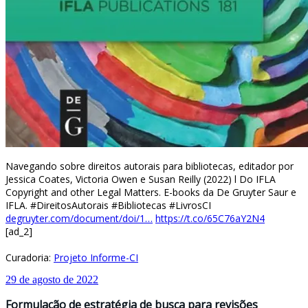
Navegando sobre direitos autorais para bibliotecas, editador por
Jessica Coates, Victoria Owen e Susan Reilly (2022) l Do IFLA
Copyright and other Legal Matters. E-books da De Gruyter Saur e
IFLA. #DireitosAutorais #Bibliotecas #LivrosCI
degruyter.com/document/doi/1…
https://t.co/65C76aY2N4
[ad_2]
Curadoria:
Projeto Informe-CI
29 de agosto de 2022
Formulação de estratégia de busca para revisões