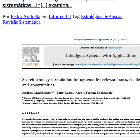
sistemáticas… l “[…] examina…
Por
Pedro Andretta
em
Informe-CI
Tag
EstratégiasDeBuscas
,
RevisãoSistemática