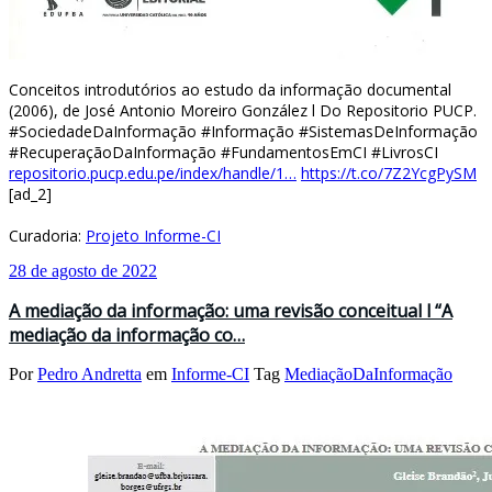
Conceitos introdutórios ao estudo da informação documental
(2006), de José Antonio Moreiro González l Do Repositorio PUCP.
#SociedadeDaInformação #Informação #SistemasDeInformação
#RecuperaçãoDaInformação #FundamentosEmCI #LivrosCI
repositorio.pucp.edu.pe/index/handle/1…
https://t.co/7Z2YcgPySM
[ad_2]
Curadoria:
Projeto Informe-CI
28 de agosto de 2022
A mediação da informação: uma revisão conceitual l “A
mediação da informação co…
Por
Pedro Andretta
em
Informe-CI
Tag
MediaçãoDaInformação