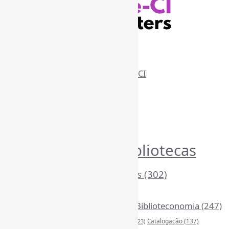
Recursos Informe-CI
Informe-CI
Assinar NewsLetters Informe-CI
Busca por conteúdos
Índice de tags
Buscador de conteúdos
Principais Tags (Assuntos)
Bibliotecas
AcessoAberto
(208)
Arquivos
(125)
(1053)
BibliotecasEscolares
(302)
BibliotecasPúblicas
(378)
BibliotecasUniversitárias
(270)
Biblioteconomia
(247)
Bibliotecários
(355)
Catalogação
(137)
BoasPráticas
(123)