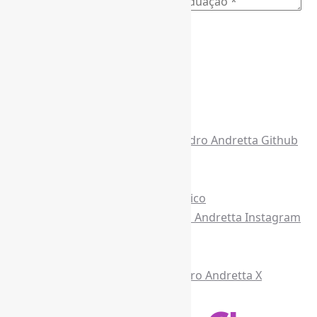
E-mail para os NewsLetters
*
Acesse também