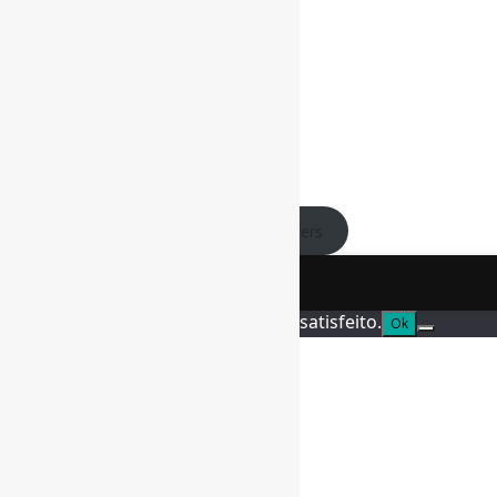
Assinar NewsLetters
Nós utilizamos cookies para garantir que você tenha a
melhor experiência em nosso site. Se você continua a usar
este site, assumimos que você está satisfeito.
Ok