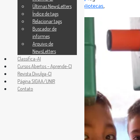
BibliotecasEscolares
,
GestãoDeBibliotecas
,
Últimas NewsLetters
RedesDeBibliotecas
Índice de tags
Relacionar tags
Buscador de
informes
Arquivo de
NewsLetters
Classifica-AI
Cursos Abertos – Aprende-CI
Revista Divulga-CI
Página SIGAA/UNIR
Contato