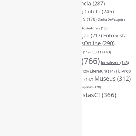
Censura
(326)
Ciência
(287)
ChatGPT
(175)
CoInfo
(246)
CiênciaAberta
(177)
CiênciaBrasileira
(149)
ComunicaçãoCientífica
(210)
COVID19
(178)
DadosDePesquisa
Desinformação
(375)
DireitosAutorais
(125)
(118)
DivulgaçãoCientífica
(248)
Entrevista
Educação
(217)
FerramentasOnline
(290)
(242)
EscritaCientífica
(119)
FontesDeInformação
(261)
Guias
(140)
Google
(119)
InteligênciaArtificial
(766)
Jornalismo
(143)
Leitura
(221)
Livros
Literatura
(147)
LGBTQIAP
(120)
ListasDeLivros
(120)
LivrosCI
(319)
Museus
(312)
(195)
MercadoEditorial
(147)
Periódicos
(160)
MídiasSociais
(139)
PovosIndígenas
(120)
RevistasCI
(366)
ProdutosEServiçosDeInformação
(140)
Tendências
(185)
Estatísticas
Online Visitors:
0
Yesterday's Views:
450
Last 7 Days Views:
3.007