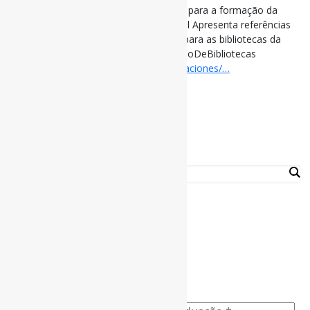
Diretrizes sobre a estrutura de trabalho para a formação da
Rede Nacional de Bibliotecas Escolares l Apresenta referências
internacionais e propõe uma estrutura para as bibliotecas da
Colômbia. #RedesDeBibliotecas #GestãoDeBibliotecas
#BibliotecasEscolares
cerlalc.org/publicaciones/…
https://t.co/mIVN96oBrn
[ad_2]
Curadoria:
Projeto Informe-CI
Buscador
Assine a Informe-CI NewsLetters
Nome completo
*
Ano do nascimento
*