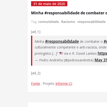
31 de maio de 2020
Minha #responsabilidade de combater o
Tag
comunidade
,
Racismo
,
responsabilidade
[ad_1]
#responsabilidade
#
Minha
de combater o
culturalmente competente e anti-racista, onde 
http
protegidos […]”
via e R. David Lankes
May 31
— Pedro Andretta (@pedroisandretta)
[ad_2]
Fonte
: Projeto
Informe-CI