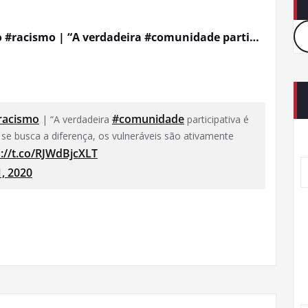
 #racismo | “A verdadeira #comunidade parti…
racismo
#comunidade
| “A verdadeira
participativa é
se busca a diferença, os vulneráveis ​​são ativamente
s://t.co/RJWdBjcXLT
, 2020