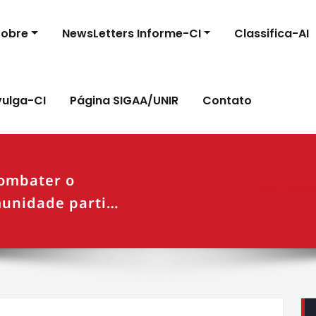
Sobre
NewsLetters Informe-CI
Classifica-AI
vulga-CI
Página SIGAA/UNIR
Contato
ombater o
Início
Minha #r
munidade parti…