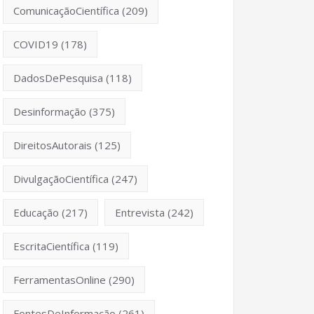
ComunicaçãoCientífica
(209)
COVID19
(178)
DadosDePesquisa
(118)
Desinformação
(375)
DireitosAutorais
(125)
DivulgaçãoCientífica
(247)
Educação
(217)
Entrevista
(242)
EscritaCientífica
(119)
FerramentasOnline
(290)
FontesDeInformação
(261)