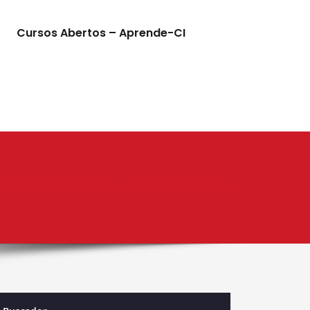
Cursos Abertos – Aprende-CI
esponsabilidade de combater o #racismo | “A verdadeira #comunidade parti…