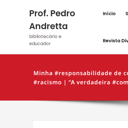
Skip
to
Prof. Pedro
Início
content
Andretta
bibliotecário e
Revista Di
educador
Minha #responsabilidade de c
#racismo | “A verdadeira #co