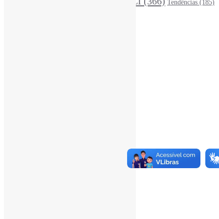
RevistasCI
(366)
Tendências
(185)
ProdutosEServiçosDeInformação
(140)
Estatísticas
Online Visitors:
1
Yesterday's Views:
450
Last 7 Days Views:
3.274
Last 30 Days Views:
20.317
Last 365 Days Views:
167.765
Total Views:
346.301
Total Visitors:
341.410
Total Page Views:
7
Total Posts:
15.733