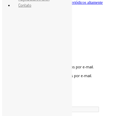
reorientação em direção à publicação em periódicos altamente
Contato
avaliados / ACIMED
Deixe uma resposta
Notifique-me sobre novos comentários por e-mail.
Notifique-me sobre novas publicações por e-mail.
Buscador