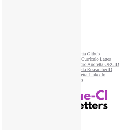
E-mail para os NewsLetters
*
Acesse também
Recursos Informe-CI
Informe-CI