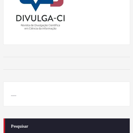
___
Pesquisar