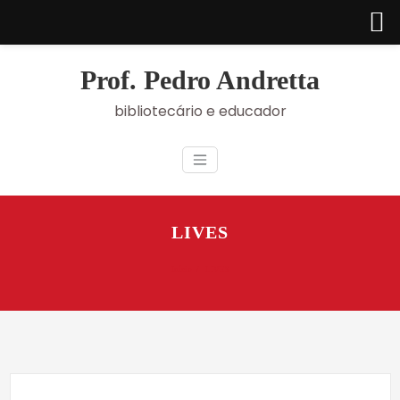
Skip
to
Prof. Pedro Andretta
content
bibliotecário e educador
LIVES
Início
LIVES