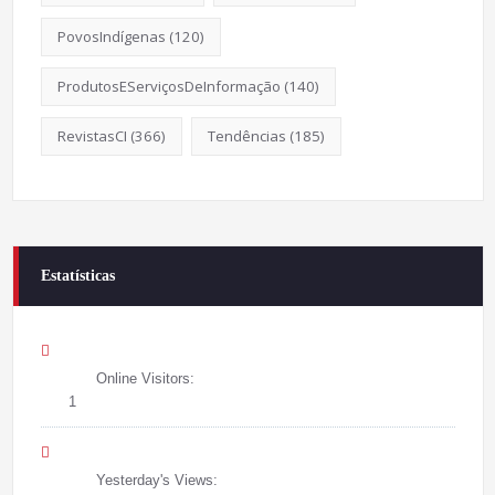
PovosIndígenas
(120)
ProdutosEServiçosDeInformação
(140)
RevistasCI
(366)
Tendências
(185)
Estatísticas
Online Visitors:
1
Yesterday's Views: