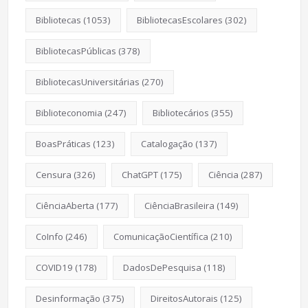
Bibliotecas
(1053)
BibliotecasEscolares
(302)
BibliotecasPúblicas
(378)
BibliotecasUniversitárias
(270)
Biblioteconomia
(247)
Bibliotecários
(355)
BoasPráticas
(123)
Catalogação
(137)
Censura
(326)
ChatGPT
(175)
Ciência
(287)
CiênciaAberta
(177)
CiênciaBrasileira
(149)
CoInfo
(246)
ComunicaçãoCientífica
(210)
COVID19
(178)
DadosDePesquisa
(118)
Desinformação
(375)
DireitosAutorais
(125)