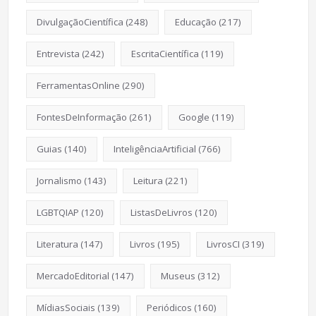
DivulgaçãoCientífica
(248)
Educação
(217)
Entrevista
(242)
EscritaCientífica
(119)
FerramentasOnline
(290)
FontesDeInformação
(261)
Google
(119)
Guias
(140)
InteligênciaArtificial
(766)
Jornalismo
(143)
Leitura
(221)
LGBTQIAP
(120)
ListasDeLivros
(120)
Literatura
(147)
Livros
(195)
LivrosCI
(319)
MercadoEditorial
(147)
Museus
(312)
MídiasSociais
(139)
Periódicos
(160)