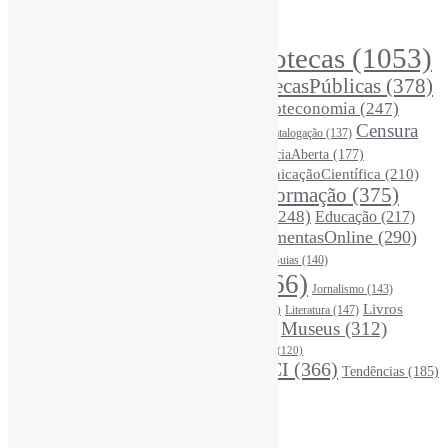
Principais Tags (Assuntos)
Bibliotecas
(1053)
AcessoAberto
(208)
Arquivos
(125)
BibliotecasPúblicas
(378)
BibliotecasEscolares
(302)
BibliotecasUniversitárias
(270)
Biblioteconomia
(247)
Bibliotecários
(355)
Censura
Catalogação
(137)
BoasPráticas
(123)
(326)
Ciência
(287)
ChatGPT
(175)
CiênciaAberta
(177)
CoInfo
(246)
ComunicaçãoCientífica
(210)
CiênciaBrasileira
(149)
Desinformação
(375)
COVID19
(178)
DadosDePesquisa
(118)
DivulgaçãoCientífica
(248)
Educação
(217)
DireitosAutorais
(125)
FerramentasOnline
(290)
Entrevista
(242)
EscritaCientífica
(119)
FontesDeInformação
(261)
Guias
(140)
Google
(119)
InteligênciaArtificial
(766)
Jornalismo
(143)
Leitura
(221)
Livros
Literatura
(147)
LGBTQIAP
(120)
ListasDeLivros
(120)
LivrosCI
(319)
Museus
(312)
(195)
MercadoEditorial
(147)
Periódicos
(160)
MídiasSociais
(139)
PovosIndígenas
(120)
RevistasCI
(366)
Tendências
(185)
ProdutosEServiçosDeInformação
(140)
Estatísticas
Online Visitors:
0