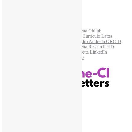
Acesse também
Recursos Informe-CI
Informe-CI
Assinar NewsLetters Informe-CI
Busca por conteúdos
Índice de tags
Buscador de conteúdos