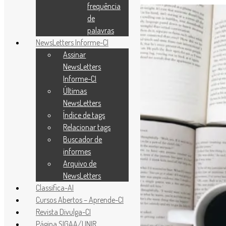
frequência
de
palavras
NewsLetters Informe-CI
Assinar
NewsLetters
Informe-CI
Últimas
NewsLetters
Índice de tags
Relacionar tags
Buscador de
informes
Arquivo de
NewsLetters
Classifica-AI
Cursos Abertos – Aprende-CI
Revista Divulga-CI
Página SIGAA/UNIR