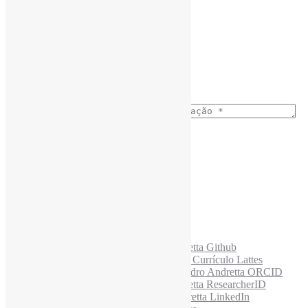
Nome completo
*
Ano do nascimento
*
E-mail para os NewsLetters
*
Acesse também