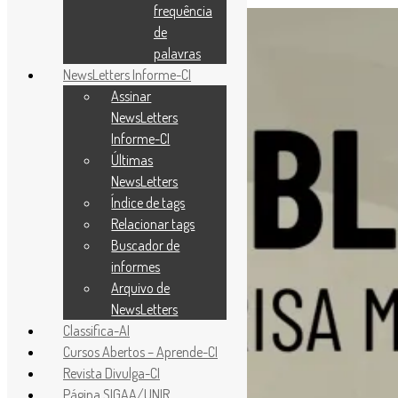
frequência
de
palavras
NewsLetters Informe-CI
Assinar
NewsLetters
Informe-CI
Últimas
NewsLetters
Índice de tags
Relacionar tags
Buscador de
informes
Arquivo de
NewsLetters
Classifica-AI
Cursos Abertos – Aprende-CI
Revista Divulga-CI
Página SIGAA/UNIR