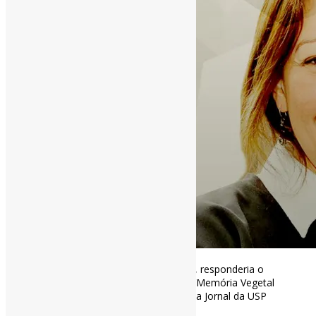
A
#bibliofilia
é elitista? | “Sim e não, responderia o
célebre bibliófilo Umberto Eco, em ‘Memória Vegetal
e outros escritos sobre bibliofilia’. via Jornal da USP
https://t.co/1RvXv9MEmQ