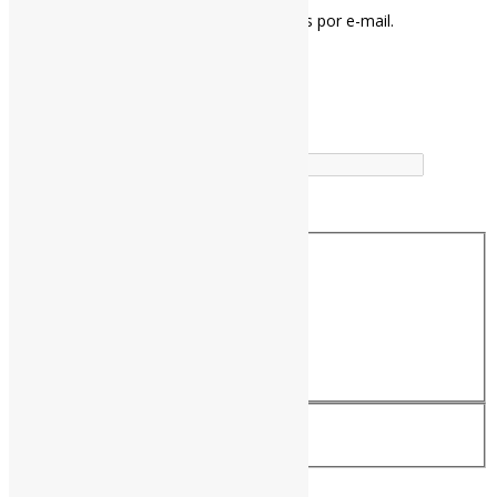
Notifique-me sobre novas publicações por e-mail.
Buscador
Buscar correspondência exata
Busca no Títulos
Busca no Conteúdo
Assine a Informe-CI NewsLetters