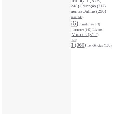
Desinformação
(375)
COVID19
(178)
DadosDePesquisa
(118)
DivulgaçãoCientífica
(248)
Educação
(217)
DireitosAutorais
(125)
FerramentasOnline
(290)
Entrevista
(242)
EscritaCientífica
(119)
FontesDeInformação
(261)
Guias
(140)
Google
(119)
InteligênciaArtificial
(766)
Jornalismo
(143)
Leitura
(221)
Livros
Literatura
(147)
LGBTQIAP
(120)
ListasDeLivros
(120)
LivrosCI
(319)
Museus
(312)
(195)
MercadoEditorial
(147)
Periódicos
(160)
MídiasSociais
(139)
PovosIndígenas
(120)
RevistasCI
(366)
Tendências
(185)
ProdutosEServiçosDeInformação
(140)
Estatísticas
Online Visitors:
1
Yesterday's Views:
390
Last 7 Days Views:
2.823
Last 30 Days Views:
19.710
Last 365 Days Views:
167.685
Total Views:
346.390
Total Visitors:
341.499
Total Page Views:
10
Total Posts:
15.733