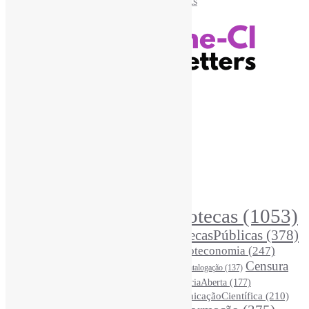
Recursos Informe-CI
Informe-CI
Assinar NewsLetters Informe-CI
Busca por conteúdos
Índice de tags
Buscador de conteúdos
Principais Tags (Assuntos)
Bibliotecas
(1053)
AcessoAberto
(208)
Arquivos
(125)
BibliotecasPúblicas
(378)
BibliotecasEscolares
(302)
BibliotecasUniversitárias
(270)
Biblioteconomia
(247)
Bibliotecários
(355)
Censura
Catalogação
(137)
BoasPráticas
(123)
(326)
Ciência
(287)
ChatGPT
(175)
CiênciaAberta
(177)
CoInfo
(246)
ComunicaçãoCientífica
(210)
CiênciaBrasileira
(149)