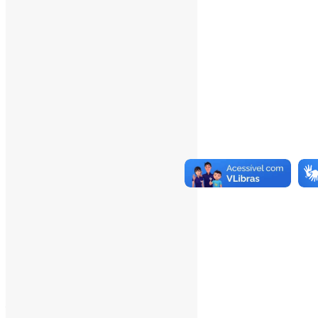
Total Views:
345.533
Total Visitors:
340.710
Total Page Views:
11
Total Posts:
15.727
___