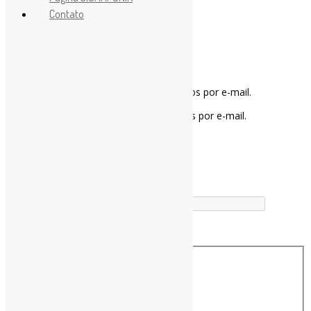
Contato
Notifique-me sobre novos comentários por e-mail.
Notifique-me sobre novas publicações por e-mail.
Buscador
Buscar correspondência exata
Busca no Títulos