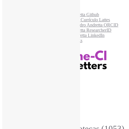
Acesse também
Recursos Informe-CI
Informe-CI
Assinar NewsLetters Informe-CI
Busca por conteúdos
Índice de tags
Buscador de conteúdos
Principais Tags (Assuntos)
Bibliotecas
(1053)