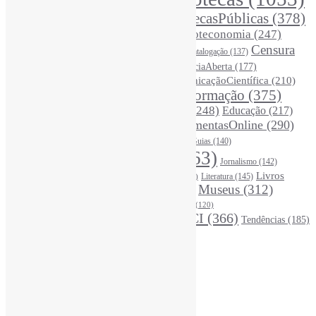
AcessoAberto
(208)
Arquivos
(125)
BibliotecasPúblicas
(378)
BibliotecasEscolares
(302)
BibliotecasUniversitárias
(270)
Biblioteconomia
(247)
Bibliotecários
(355)
Censura
Catalogação
(137)
BoasPráticas
(123)
(326)
Ciência
(287)
ChatGPT
(175)
CiênciaAberta
(177)
CoInfo
(246)
ComunicaçãoCientífica
(210)
CiênciaBrasileira
(149)
Desinformação
(375)
COVID19
(178)
DadosDePesquisa
(118)
DivulgaçãoCientífica
(248)
Educação
(217)
DireitosAutorais
(125)
FerramentasOnline
(290)
Entrevista
(242)
EscritaCientífica
(119)
FontesDeInformação
(261)
Guias
(140)
Google
(119)
InteligênciaArtificial
(763)
Jornalismo
(142)
Leitura
(221)
Livros
Literatura
(145)
LGBTQIAP
(120)
ListasDeLivros
(120)
LivrosCI
(319)
Museus
(312)
(195)
MercadoEditorial
(147)
Periódicos
(160)
MídiasSociais
(139)
PovosIndígenas
(120)
RevistasCI
(366)
Tendências
(185)
ProdutosEServiçosDeInformação
(140)
Estatísticas
Online Visitors:
0
Yesterday's Views:
370
Last 7 Days Views:
2.891
Last 30 Days Views:
20.179
Last 365 Days Views:
167.167