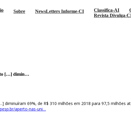
io
Classifica-AI
Sobre
NewsLetters Informe-CI
Revista Divulga-C
 verbas de investimento […] dimin…
ento […] dimin…
 […] diminuíram 69%, de R$ 310 milhões em 2018 para 97,5 milhões at
apesp.br/aperto-nas-uni…