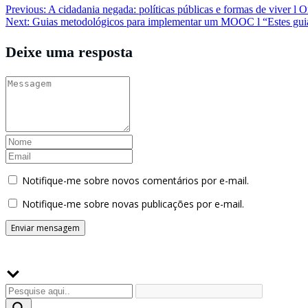
Navegação
Previous:
A cidadania negada: políticas públicas e formas de viver l
Next:
Guias metodológicos para implementar um MOOC l “Estes gui
de
Post
Deixe uma resposta
Notifique-me sobre novos comentários por e-mail.
Notifique-me sobre novas publicações por e-mail.
Buscador