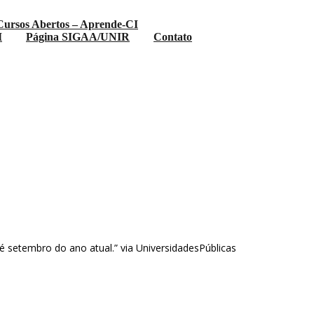
Cursos Abertos – Aprende-CI
I
Página SIGAA/UNIR
Contato
é setembro do ano atual.” via UniversidadesPúblicas