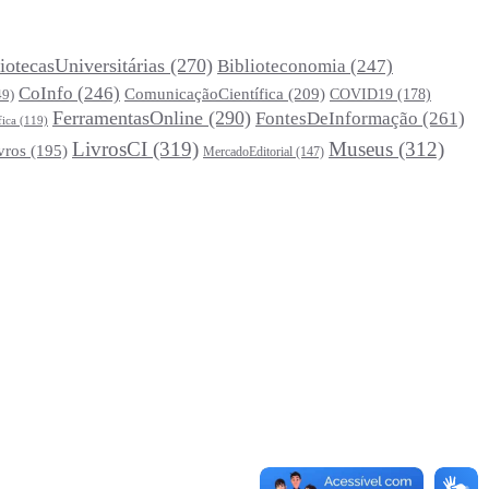
iotecasUniversitárias
(270)
Biblioteconomia
(247)
CoInfo
(246)
ComunicaçãoCientífica
(209)
COVID19
(178)
49)
FerramentasOnline
(290)
FontesDeInformação
(261)
fica
(119)
LivrosCI
(319)
Museus
(312)
vros
(195)
MercadoEditorial
(147)