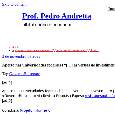
Skip to content
Iníc
Prof. Pedro Andretta
bibliotecário e educador
Aperto nas universidades federais l “[…] as
Início
Aperto nas universidades federais l “[…] as verbas de investimento […] dimin…
3 de novembro de 2022
Aperto nas universidades federais l “[…] as verbas de investim
Tag
GovernoBolsonaro
[ad_1]
Aperto nas universidades federais l “[…] as verbas de investimento
#GovernoBolsonaro via Revista Pesquisa Fapesp
revistapesquisa.f
[ad_2]
Curadoria:
Projeto Informe-CI