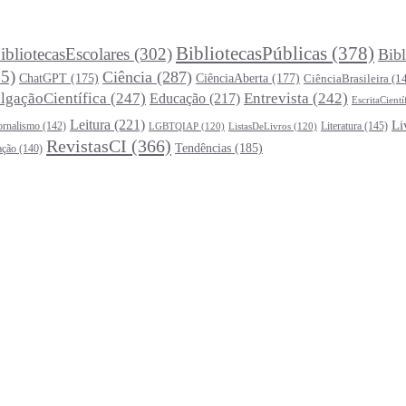
BibliotecasPúblicas
(378)
ibliotecasEscolares
(302)
Bibl
5)
Ciência
(287)
ChatGPT
(175)
CiênciaAberta
(177)
CiênciaBrasileira
(1
lgaçãoCientífica
(247)
Entrevista
(242)
Educação
(217)
EscritaCientí
Leitura
(221)
Li
ornalismo
(142)
Literatura
(145)
LGBTQIAP
(120)
ListasDeLivros
(120)
RevistasCI
(366)
Tendências
(185)
ação
(140)