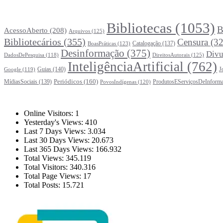
Principais Tags (Assuntos)
Bibliotecas
(1053)
B
AcessoAberto
(208)
Arquivos
(125)
Bibliotecários
(355)
Censura
(32
Catalogação
(137)
BoasPráticas
(123)
Desinformação
(375)
Divu
DireitosAutorais
(125)
DadosDePesquisa
(118)
InteligênciaArtificial
(762)
Guias
(140)
J
Google
(119)
Periódicos
(160)
MídiasSociais
(139)
ProdutosEServiçosDeInform
PovosIndígenas
(120)
Estatísticas
Online Visitors:
1
Yesterday's Views:
410
Last 7 Days Views:
3.034
Last 30 Days Views:
20.673
Last 365 Days Views:
166.932
Total Views:
345.119
Total Visitors:
340.316
Total Page Views:
17
Total Posts:
15.721