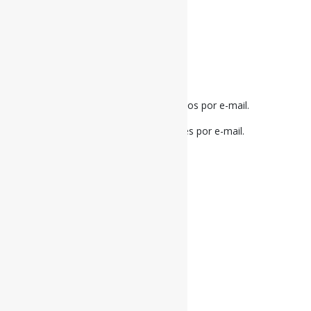
Notifique-me sobre novos comentários por e-mail.
Notifique-me sobre novas publicações por e-mail.
Buscador