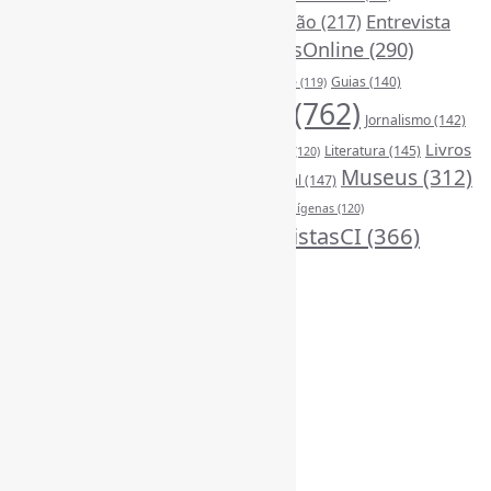
DivulgaçãoCientífica
(247)
Entrevista
Educação
(217)
FerramentasOnline
(290)
(242)
EscritaCientífica
(119)
FontesDeInformação
(261)
Guias
(140)
Google
(119)
InteligênciaArtificial
(762)
Jornalismo
(142)
Leitura
(221)
Livros
Literatura
(145)
LGBTQIAP
(120)
ListasDeLivros
(120)
LivrosCI
(319)
Museus
(312)
(195)
MercadoEditorial
(147)
Periódicos
(160)
MídiasSociais
(139)
PovosIndígenas
(120)
RevistasCI
(366)
ProdutosEServiçosDeInformação
(140)
Tendências
(185)
Estatísticas
Online Visitors:
1
Yesterday's Views:
410
Last 7 Days Views:
3.049
Last 30 Days Views:
20.688
Last 365 Days Views:
166.947
Total Views:
345.134
Total Visitors:
340.331