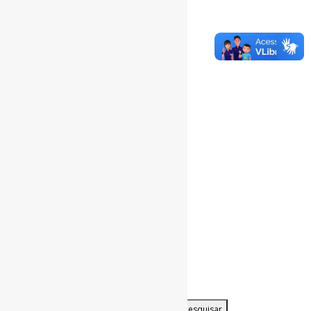
Total Page Views:
13
Total Posts:
15.721
___
Pesquisar
Pesquisar