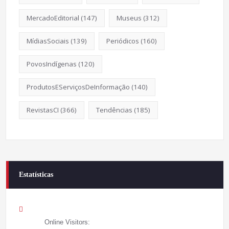
MercadoEditorial
(147)
Museus
(312)
MídiasSociais
(139)
Periódicos
(160)
PovosIndígenas
(120)
ProdutosEServiçosDeInformação
(140)
RevistasCI
(366)
Tendências
(185)
Estatísticas
Online Visitors: