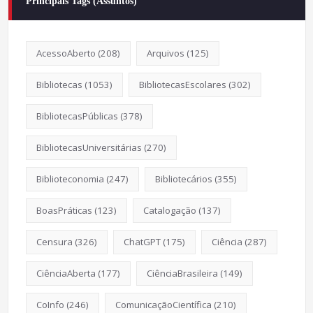
Principais Tags (Assuntos)
AcessoAberto
(208)
Arquivos
(125)
Bibliotecas
(1053)
BibliotecasEscolares
(302)
BibliotecasPúblicas
(378)
BibliotecasUniversitárias
(270)
Biblioteconomia
(247)
Bibliotecários
(355)
BoasPráticas
(123)
Catalogação
(137)
Censura
(326)
ChatGPT
(175)
Ciência
(287)
CiênciaAberta
(177)
CiênciaBrasileira
(149)
CoInfo
(246)
ComunicaçãoCientífica
(210)