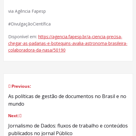
via Agência Fapesp
#DivulgaçãoCientífica
Disponível em:
https://agencia.fapesp.br/a-ciencia-precisa-
chegar-as-padarias-e-botequins-avalia-astronoma-brasileira-
colaboradora-da-nasa/50190
Previous:
Navegação
As políticas de gestão de documentos no Brasil e no
de
mundo
Post
Next:
Jornalismo de Dados: fluxos de trabalho e conteúdos
publicados no jornal Público