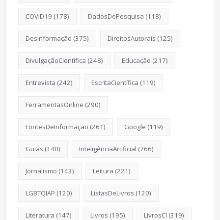
COVID19
(178)
DadosDePesquisa
(118)
Desinformação
(375)
DireitosAutorais
(125)
DivulgaçãoCientífica
(248)
Educação
(217)
Entrevista
(242)
EscritaCientífica
(119)
FerramentasOnline
(290)
FontesDeInformação
(261)
Google
(119)
Guias
(140)
InteligênciaArtificial
(766)
Jornalismo
(143)
Leitura
(221)
LGBTQIAP
(120)
ListasDeLivros
(120)
Literatura
(147)
Livros
(195)
LivrosCI
(319)