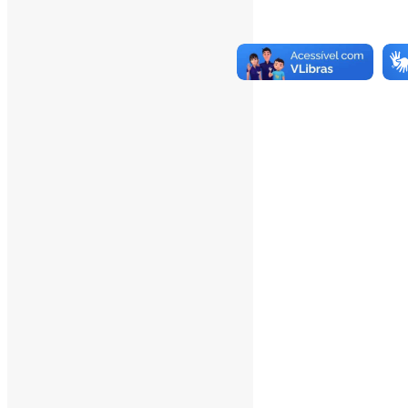
Yesterday's Views:
450
Last 7 Days Views:
3.072
Last 30 Days Views:
20.115
Last 365 Days Views:
167.563
Total Views:
346.099
Total Visitors:
341.216
Total Page Views:
13
Total Posts:
15.733