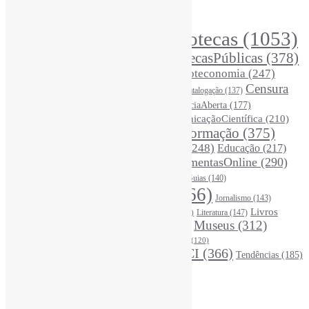
Principais Tags (Assuntos)
Bibliotecas
(1053)
AcessoAberto
(208)
Arquivos
(125)
BibliotecasPúblicas
(378)
BibliotecasEscolares
(302)
BibliotecasUniversitárias
(270)
Biblioteconomia
(247)
Bibliotecários
(355)
Censura
Catalogação
(137)
BoasPráticas
(123)
(326)
Ciência
(287)
ChatGPT
(175)
CiênciaAberta
(177)
CoInfo
(246)
ComunicaçãoCientífica
(210)
CiênciaBrasileira
(149)
Desinformação
(375)
COVID19
(178)
DadosDePesquisa
(118)
DivulgaçãoCientífica
(248)
Educação
(217)
DireitosAutorais
(125)
FerramentasOnline
(290)
Entrevista
(242)
EscritaCientífica
(119)
FontesDeInformação
(261)
Guias
(140)
Google
(119)
InteligênciaArtificial
(766)
Jornalismo
(143)
Leitura
(221)
Livros
Literatura
(147)
LGBTQIAP
(120)
ListasDeLivros
(120)
LivrosCI
(319)
Museus
(312)
(195)
MercadoEditorial
(147)
Periódicos
(160)
MídiasSociais
(139)
PovosIndígenas
(120)
RevistasCI
(366)
Tendências
(185)
ProdutosEServiçosDeInformação
(140)
Estatísticas
Online Visitors:
2