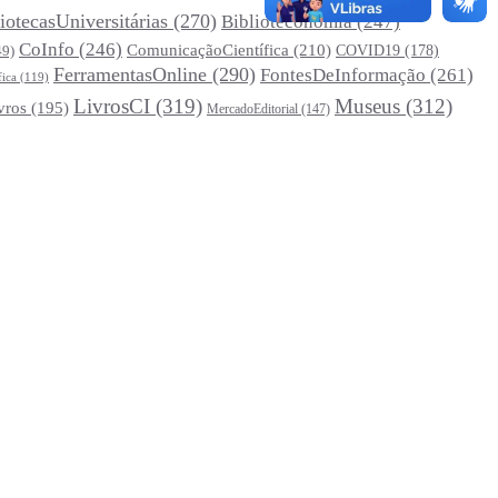
iotecasUniversitárias
(270)
Biblioteconomia
(247)
CoInfo
(246)
ComunicaçãoCientífica
(210)
COVID19
(178)
49)
FerramentasOnline
(290)
FontesDeInformação
(261)
fica
(119)
LivrosCI
(319)
Museus
(312)
vros
(195)
MercadoEditorial
(147)