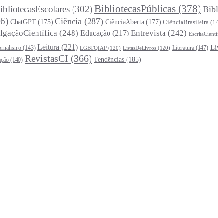
BibliotecasPúblicas
(378)
ibliotecasEscolares
(302)
Bibl
6)
Ciência
(287)
ChatGPT
(175)
CiênciaAberta
(177)
CiênciaBrasileira
(1
lgaçãoCientífica
(248)
Entrevista
(242)
Educação
(217)
EscritaCientí
Leitura
(221)
Li
ornalismo
(143)
Literatura
(147)
LGBTQIAP
(120)
ListasDeLivros
(120)
RevistasCI
(366)
Tendências
(185)
ação
(140)