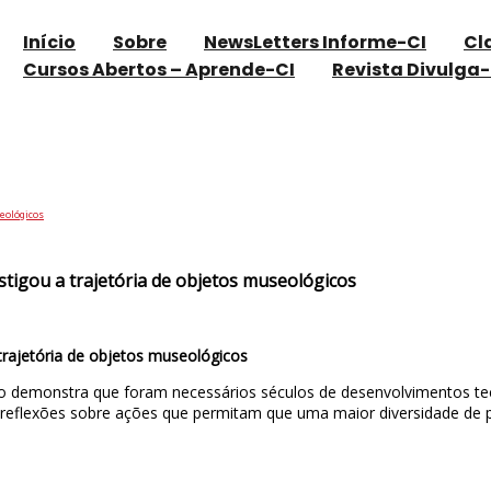
Início
Sobre
NewsLetters Informe-CI
Cl
Cursos Abertos – Aprende-CI
Revista Divulga-
quisa que investigou a trajetória de objeto
seológicos
stigou a trajetória de objetos museológicos
trajetória de objetos museológicos
alho demonstra que foram necessários séculos de desenvolvimentos t
m reflexões sobre ações que permitam que uma maior diversidade de