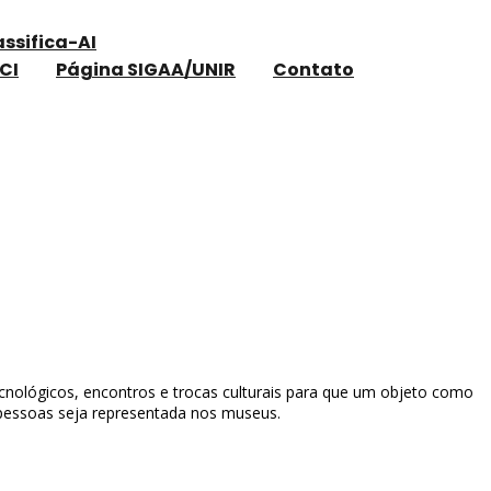
assifica-AI
CI
Página SIGAA/UNIR
Contato
s museológicos
ecnológicos, encontros e trocas culturais para que um objeto como
 pessoas seja representada nos museus.