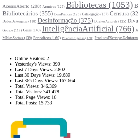
Bibliotecas
(1053)
B
AcessoAberto
(208)
Arquivos
(125)
Bibliotecários
(355)
Censura
(32
Catalogação
(137)
BoasPráticas
(123)
Desinformação
(375)
Divu
DireitosAutorais
(125)
DadosDePesquisa
(118)
InteligênciaArtificial
(766)
Guias
(140)
J
Google
(119)
Periódicos
(160)
MídiasSociais
(139)
ProdutosEServiçosDeInform
PovosIndígenas
(120)
Estatísticas
Online Visitors:
2
Yesterday's Views:
390
Last 7 Days Views:
2.802
Last 30 Days Views:
19.689
Last 365 Days Views:
167.664
Total Views:
346.369
Total Visitors:
341.478
Total Page Views:
16
Total Posts:
15.733