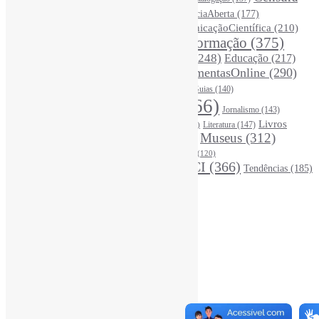
(326)
Ciência
(287)
ChatGPT
(175)
CiênciaAberta
(177)
CoInfo
(246)
ComunicaçãoCientífica
(210)
CiênciaBrasileira
(149)
Desinformação
(375)
COVID19
(178)
DadosDePesquisa
(118)
DivulgaçãoCientífica
(248)
Educação
(217)
DireitosAutorais
(125)
FerramentasOnline
(290)
Entrevista
(242)
EscritaCientífica
(119)
FontesDeInformação
(261)
Guias
(140)
Google
(119)
InteligênciaArtificial
(766)
Jornalismo
(143)
Leitura
(221)
Livros
Literatura
(147)
LGBTQIAP
(120)
ListasDeLivros
(120)
LivrosCI
(320)
Museus
(312)
(195)
MercadoEditorial
(147)
Periódicos
(160)
MídiasSociais
(139)
PovosIndígenas
(120)
RevistasCI
(366)
Tendências
(185)
ProdutosEServiçosDeInformação
(140)
Estatísticas
Online Visitors:
0
Yesterday's Views:
390
Last 7 Days Views:
3.110
Last 30 Days Views:
19.997
Last 365 Days Views:
167.972
Total Views:
346.677
Total Visitors:
341.773
Total Page Views:
7
Total Posts:
15.739