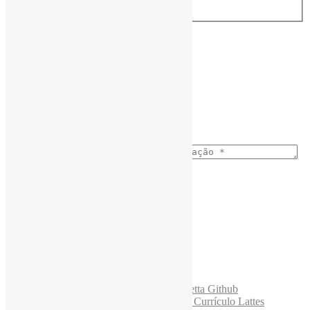
Assine a Informe-CI NewsLetters
Nome completo
*
Ano do nascimento
*
E-mail para os NewsLetters
*
Acesse também