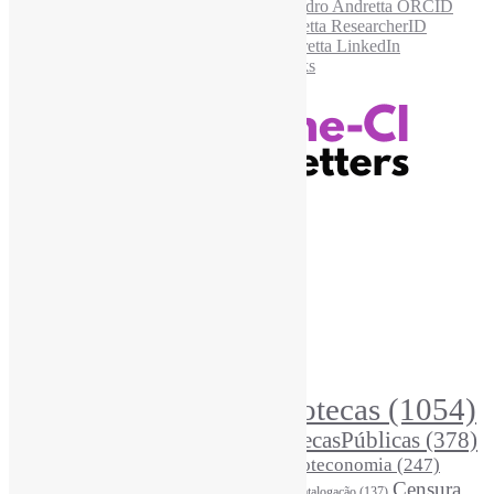
Recursos Informe-CI
Informe-CI
Assinar NewsLetters Informe-CI
Busca por conteúdos
Índice de tags
Buscador de conteúdos
Principais Tags (Assuntos)
Bibliotecas
(1054)
AcessoAberto
(208)
Arquivos
(125)
BibliotecasPúblicas
(378)
BibliotecasEscolares
(302)
BibliotecasUniversitárias
(270)
Biblioteconomia
(247)
Bibliotecários
(355)
Censura
Catalogação
(137)
BoasPráticas
(123)