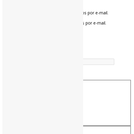
Notifique-me sobre novos comentários por e-mail.
Notifique-me sobre novas publicações por e-mail.
Buscador
Buscar correspondência exata
Busca no Títulos
Busca no Conteúdo