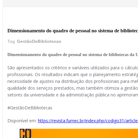
27 de novembro de 2025
Dimensionamento do quadro de pessoal no sistema de bibliotec
Tag
GestãoDeBibliotecas
Dimensionamento do quadro de pessoal no sistema de bibliotecas da U
São apresentados os critérios e variáveis utilizados para o cálcul
profissionais. Os resultados indicam que o planejamento estraté
necessidade de ajustes na distribuição dos profissionais para m
qualidade dos serviços prestados, mas também otimiza a gestão 
setores da universidade e da administração pública no aprimora
#GestãoDeBibliotecas
Disponível em:
https://revista.fumec.br/index.php/codigo31/articl