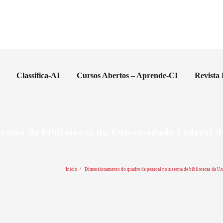
Classifica-AI
Cursos Abertos – Aprende-CI
Revista
stema de bibliotecas da Universidade Federal 
Início
Dimensionamento do quadro de pessoal no sistema de bibliotecas da Uni