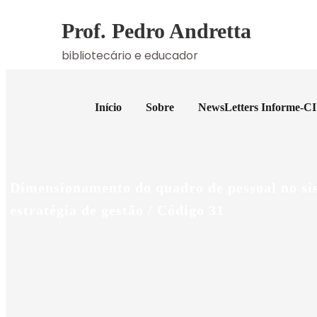
Skip
Prof. Pedro Andretta
to
content
bibliotecário e educador
Início
Sobre
NewsLetters Informe-CI
Dimensionamento do quadro de pessoal no si
estratégia de gestão / Código 31