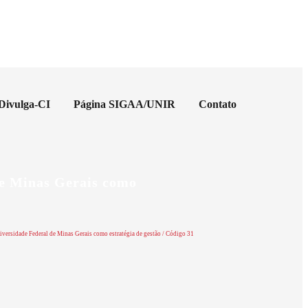
 Divulga-CI
Página SIGAA/UNIR
Contato
de Minas Gerais como
versidade Federal de Minas Gerais como estratégia de gestão / Código 31